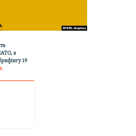
сть
НАТО, а
брифінгу 19
а.