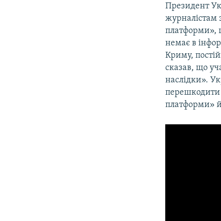
Президент У
журналістам 
платформи», щ
немає в інфор
Криму, пості
сказав, що у
наслідки». У
перешкодити 
платформи» й