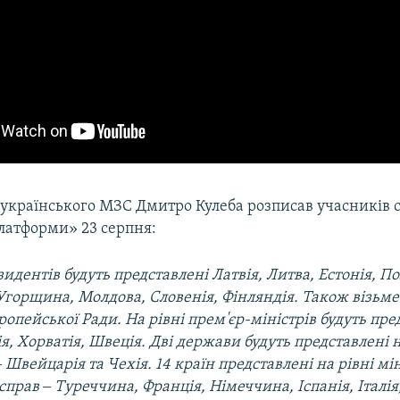
 українського МЗС Дмитро Кулеба розписав учасників 
латформи» 23 серпня:
зидентів будуть представлені Латвія, Литва, Естонія, П
Угорщина, Молдова, Словенія, Фінляндія. Також візьме
опейської Ради. На рівні прем'єр-міністрів будуть пре
ія, Хорватія, Швеція. Дві держави будуть представлені н
 Швейцарія та Чехія. 14 країн представлені на рівні мін
прав ‒ Туреччина, Франція, Німеччина, Іспанія, Італія,