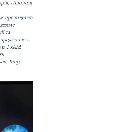
орія, Північна
ом президента
лятиме
ії та
 представить
ар, ГУАМ
ть
ія, Кіпр,