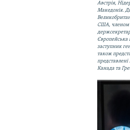
Австрія, Ніде
Македонія. Дв
Великобритан
США, членом 
держсекретар 
Європейська 
заступник ге
також предста
представлені 
Канада та Гре