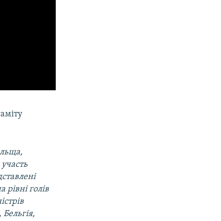
саміту
ольща,
 участь
дставлені
а рівні голів
істрів
 Бельгія,