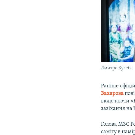
Дмитро Кулеба
Раніше офіці
Захарова
пові
включаючи «К
зазіхання на ї
Голова МЗС Ро
саміту в намі