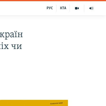
РУС
КТА
країн
іх чи