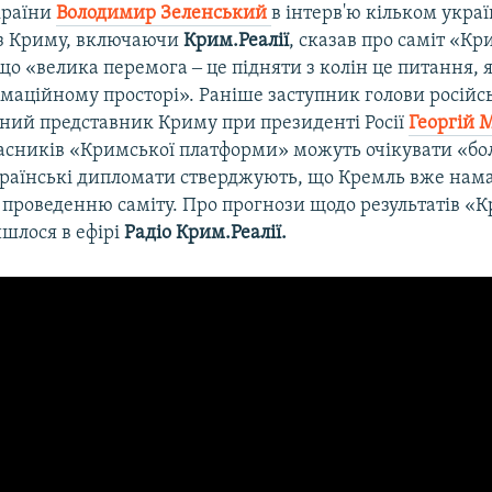
країни
Володимир Зеленський
в інтерв'ю кільком укра
з Криму, включаючи
Крим.Реалії
, сказав про саміт «Кр
о «велика перемога ‒ це підняти з колін це питання, 
маційному просторі». Раніше заступник голови російс
йний представник Криму при президенті Росії
Георгій 
часників «Кримської платформи» можуть очікувати «бол
країнські дипломати стверджують, що Кремль вже нам
проведенню саміту. Про прогнози щодо результатів «К
шлося в ефірі
Радіо Крим.Реалії.