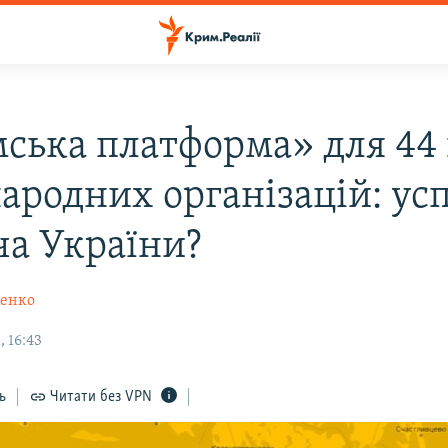
ська платформа» для 44 
ародних організацій: усп
ча України?
щенко
 16:43
ь
Читати без VPN