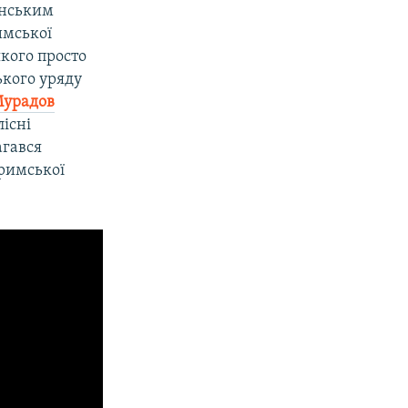
їнським
имської
якого просто
ького уряду
Мурадов
існі
агався
римської