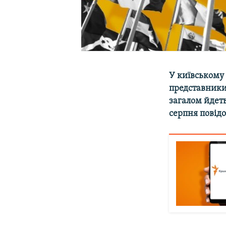
У київському 
представники 
загалом йдеть
серпня повід