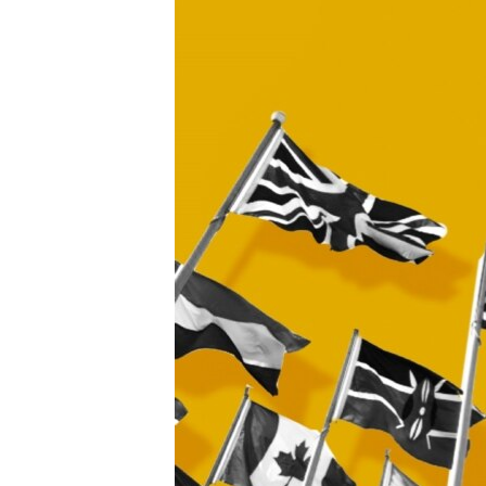
ВІДЕОУРОКИ «ELIFBE»
СВІДЧЕННЯ ОКУПАЦІЇ
УКРАЇНСЬКА ПРОБЛЕМА КРИМУ
ІНФОГРАФІКА