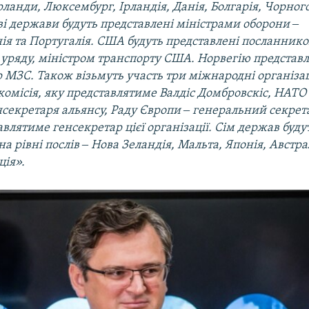
рланди, Люксембург, Ірландія, Данія, Болгарія, Чорног
і держави будуть представлені міністрами оборони ‒
ія та Португалія. США будуть представлені посланник
уряду, міністром транспорту США. Норвегію представ
МЗС. Також візьмуть участь три міжнародні організац
комісія, яку представлятиме Валдіс Домбровскіс, НАТО
нсекретаря альянсу, Раду Європи ‒ генеральний секрет
влятиме генсекретар цієї організації. Сім держав буду
на рівні послів ‒ Нова Зеландія, Мальта, Японія, Австрал
ція».