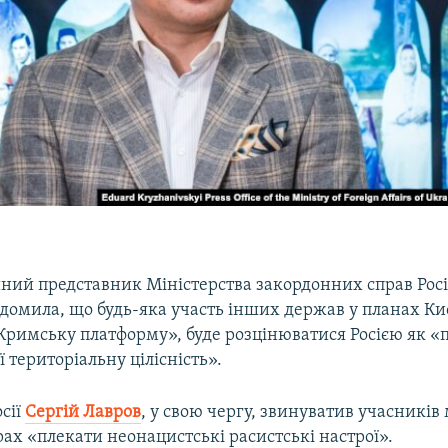
йний представник Міністерства закордонних справ Рос
домила, що будь-яка участь інших держав у планах Ки
римську платформу», буде розцінюватися Росією як «
ї територіальну цілісність».
сії
Сергій Лавров
, у свою чергу, звинуватив учасників
рах «плекати неонацистські расистські настрої».