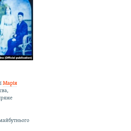
ії
Марія
єва,
пряме
 майбутнього