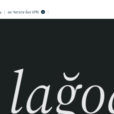
ь
Читати без VPN