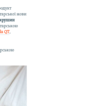
родукт
тарської мови
окрушин
атарською
da QT
,
арською