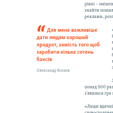
рівні – зміне
знайти помилк
реклами, роз
Для мене важливіше
дати людям хороший
продукт, замість того щоб
заробити кілька сотень
баксів
Олександр Козлов
понад 500 раз
з'явилася гр
«Люди вдячні 
словосполучен