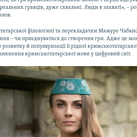
реальних гравців, дуже схвальні. Люди в захваті», – ро
злов.
татарської філологині та перекладачки Мамуре Чабано
ння – чи приєднуватися до створення гри. Адже це мо
 розвитку й популяризації її рідної кримськотатарсько
оникнення кримськотатарської мови у цифровий світ.