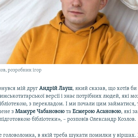
ов, розробник ігор
рнувся мій друг
Андрій Лауш
, який сказав, що хотів б
мськотатарської версії і знає потрібних людей, які м
ібліотекою, з перекладом. І ми почали цим займатися, 
мене з
Мамуре Чабановою
та
Есмерою Асановою
, які 
підготовкою бібліотеки», – розповів Олександр Козлов.
е головоломка, в якій треба шукати помилки у віршах