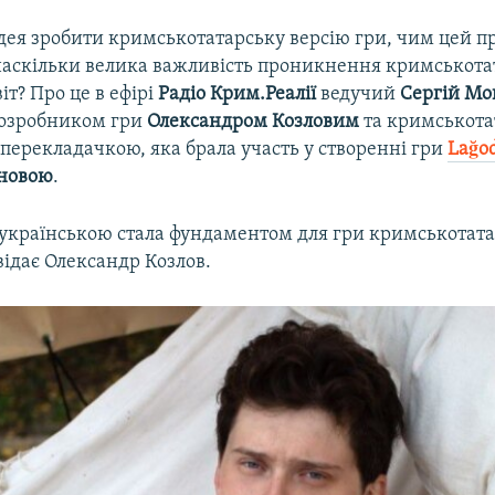
ідея зробити кримськотатарську версію гри, чим цей п
наскільки велика важливість проникнення кримськота
іт? Про це в ефірі
Радіо Крим.Реалії
ведучий
Сергій М
розробником гри
Олександром Козловим
та кримськот
перекладачкою, яка брала участь у створенні гри
Lağo
новою
.
українською стала фундаментом для гри кримськотат
відає Олександр Козлов.