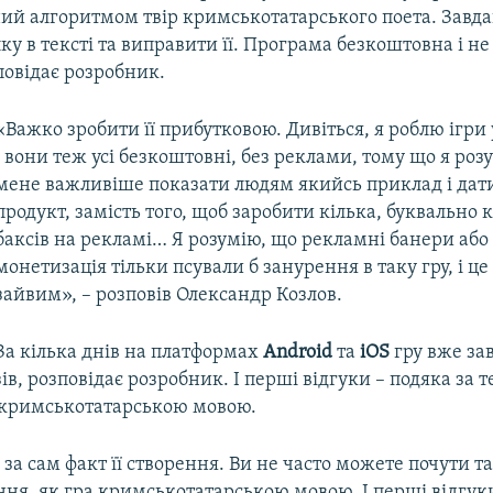
ний алгоритмом твір кримськотатарського поета. Завда
у в тексті та виправити її. Програма безкоштовна і не
повідає розробник.
«Важко зробити її прибутковою. Дивіться, я роблю ігри
і вони теж усі безкоштовні, без реклами, тому що я роз
мене важливіше показати людям якийсь приклад і дат
продукт, замість того, щоб заробити кілька, буквально 
баксів на рекламі… Я розумію, що рекламні банери або
монетизація тільки псували б занурення в таку гру, і це 
зайвим», – розповів Олександр Козлов.
За кілька днів на платформах
Android
та
iOS
гру вже за
ів, розповідає розробник. І перші відгуки – подяка за т
а кримськотатарською мовою.
за сам факт її створення. Ви не часто можете почути т
ня, як гра кримськотатарською мовою. І перші відгуки