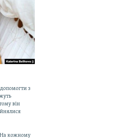
и допомогти з
ожуть
тому він
зайнялися
. На кожному