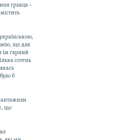
ння гравця –
 містить
 українською,
умію, що для
и їм гарний
кілька сотень
 якась
було б
вантажили
е, що
аке
, які ми