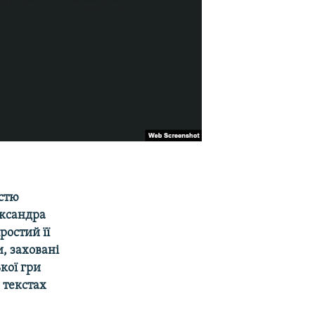
істю
ександра
ростий її
, заховані
кої гри
 текстах