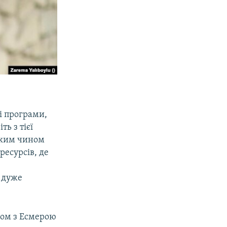
і програми,
ь з тієї
Таким чином
ресурсів, де
ь дуже
зом з Есмерою