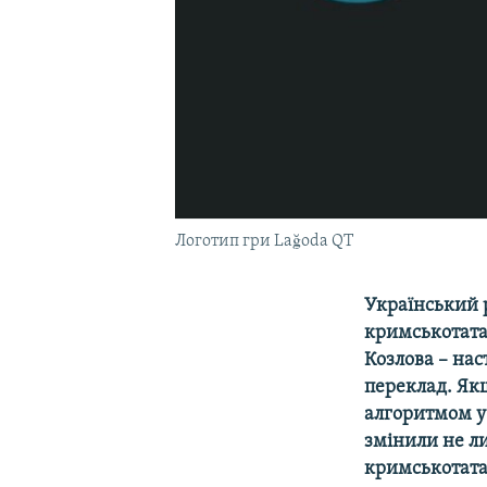
Логотип гри Lağoda QT
Український 
кримськотата
Козлова – нас
переклад. Як
алгоритмом у 
змінили не ли
кримськотата