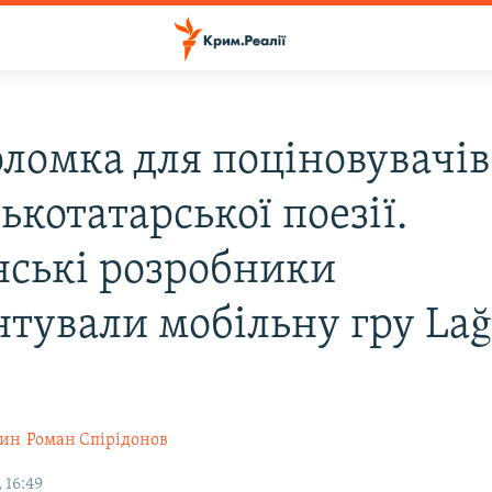
оломка для поціновувачів
котатарської поезії.
нські розробники
нтували мобільну гру La
шин
Роман Спірідонов
 16:49