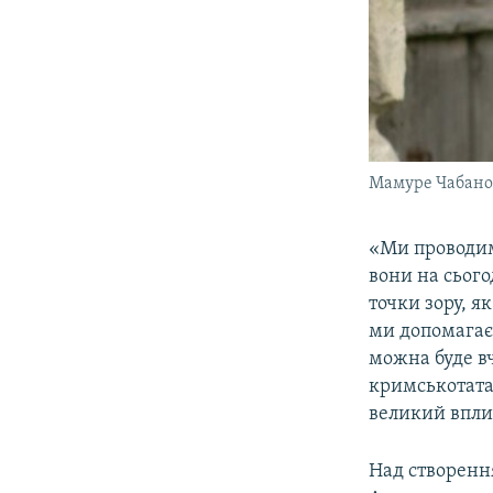
Мамуре Чабанов
«Ми проводим
вони на сього
точки зору, я
ми допомагаєм
можна буде вч
кримськотата
великий вплив
Над створенн