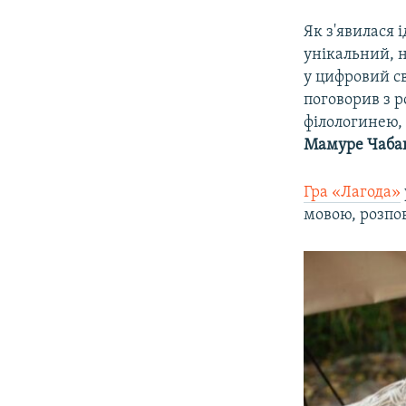
Як з'явилася 
унікальний, 
у цифровий св
поговорив з 
філологинею, 
Мамуре Чаба
Гра «Лагода»
мовою, розпо