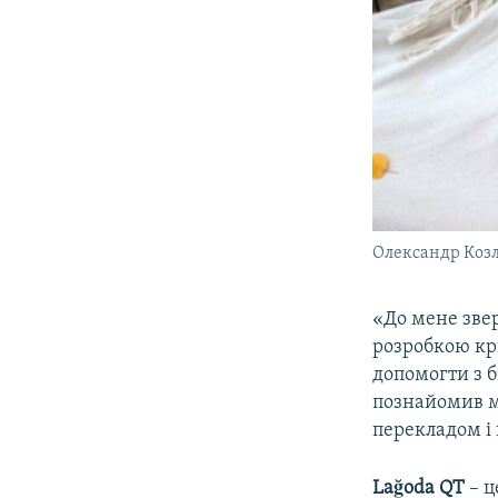
Олександр Козл
«До мене зве
розробкою кри
допомогти з б
познайомив 
перекладом і 
Lağoda QT
– ц