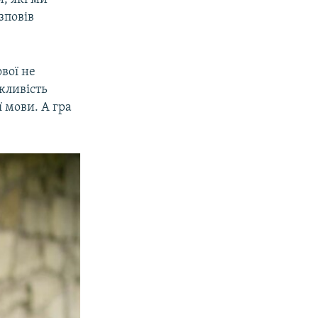
зповів
вої не
жливість
ї мови. А гра