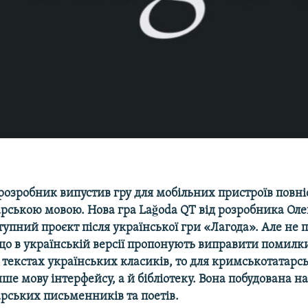
розробник випустив гру для мобільних пристроїв повн
рською мовою. Нова гра Lağoda QT від розробника Ол
тупний проєкт після української гри «Лагода». Але не п
що в українській версії пропонують виправити помилки
текстах українських класиків, то для кримськотатарсь
ше мову інтерфейсу, а й бібліотеку. Вона побудована на
рських письменників та поетів.