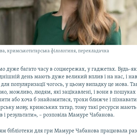
а, кримськотатарська філологиня, перекладачка
о дуже багато часу в соцмережах, у гаджетах. Будь-як
днішній день мають дуже великий вплив і на нас, і навіт
к для популяризації чогось, у цьому випадку це мова. 
о, можливо, людям, які зацікавлені, і вони в пошуках 
ити або хоча б знайомитися, трохи ближче і пізнавати
рську мову, кримських татар, тому такі ресурси мают
 і результати», – розповіла Мамуре Чабанова.
ям бібліотеки для гри Мамуре Чабанова працювала ра