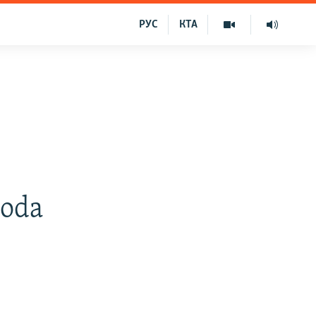
РУС
КТА
ğoda