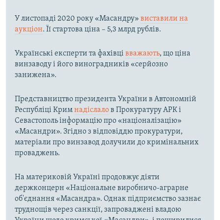
У листопаді 2020 року «Масандру»
виставили на
аукціон
. Її стартова ціна – 5,3 млрд рублів.
Українські експерти та фахівці
вважають
, що ціна
винзаводу і його виноградників «серйозно
занижена».
Представництво президента України в Автономній
Республіці Крим
надіслало
в Прокуратуру АРК і
Севастополь інформацію про «націоналізацію»
«Масандри». Згідно з відповіддю прокуратури,
матеріали про винзавод долучили до кримінальних
проваджень.
На материковій Україні продовжує діяти
держконцерн «Національне виробничо-аграрне
об'єднання «Масандра». Однак підприємство зазнає
труднощів через санкції, запроваджені владою