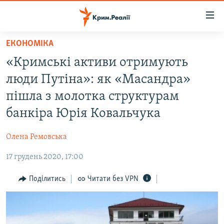
Доступність
посилання
Перейти
ЕКОНОМІКА
до
НОВИНИ
«Кримські активи отримують
основного
ВОДА.КРИМ
матеріалу
люди Путіна»: як «Масандра»
ВІДЕО ТА ФОТО
Перейти
пішла з молотка структурам
до
ПОЛІТИКА
банкіра Юрія Ковальчука
основної
БЛОГИ
навігації
Олена Ремовська
Перейти
ПОГЛЯД
до
17 грудень 2020, 17:00
ІНТЕРВ'Ю
пошуку
ВСЕ ЗА ДЕНЬ
Поділитись
Читати без VPN
СПЕЦПРОЕКТИ
ЯК ОБІЙТИ БЛОКУВАННЯ
ДЕПОРТАЦІЯ