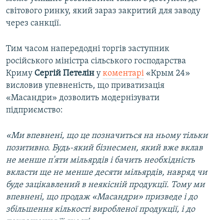
світового ринку, який зараз закритий для заводу
через санкції.
Тим часом напередодні торгів заступник
російського міністра сільського господарства
Криму
Сергій Петелін
у
коментарі
«Крым 24»
висловив упевненість, що приватизація
«Масандри» дозволить модернізувати
підприємство:
«Ми впевнені, що це позначиться на ньому тільки
позитивно. Будь-який бізнесмен, який вже вклав
не менше п'яти мільярдів і бачить необхідність
вкласти ще не менше десяти мільярдів, навряд чи
буде зацікавлений в неякісній продукції. Тому ми
впевнені, що продаж «Масандри» призведе і до
збільшення кількості виробленої продукції, і до