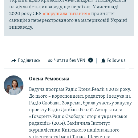
України щодо кримської «Масандри», і поширилися
на діяльність винзаводу, що переїхав. У листопаді
2020 року СБУ
«порушила питання»
про зняття
санкцій з перереєстрованого на материковій Україні
винзаводу.
Поділитись
Читати без VPN
Follow us
Олена Ремовська
Ведуча програм Радіо Крим.Реалії з 2018 року.
До цього – кореспондент, редактор і ведуча на
Радіо Свобода. Зокрема, брала участь у запуску
проекту Радіо Донбасс.Реалії. Автор книги
«Говорить Радіо Свобода: iсторія української
редакції» (2014). Закінчила Інститут
журналістики Київського національного
університету імені Тараса Шевченка.