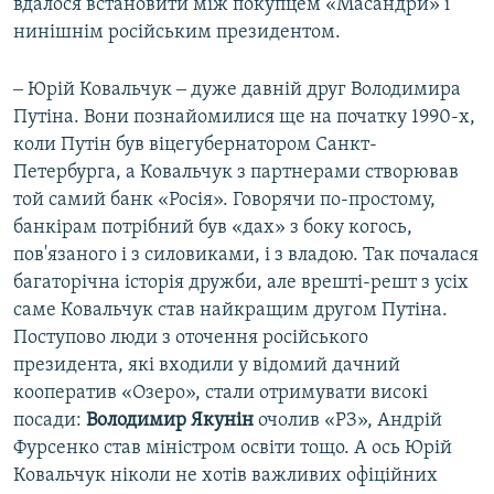
вдалося встановити між покупцем «Масандри» і
нинішнім російським президентом.
‒ Юрій Ковальчук ‒ дуже давній друг Володимира
Путіна. Вони познайомилися ще на початку 1990-х,
коли Путін був віцегубернатором Санкт-
Петербурга, а Ковальчук з партнерами створював
той самий банк «Росія». Говорячи по-простому,
банкірам потрібний був «дах» з боку когось,
пов'язаного і з силовиками, і з владою. Так почалася
багаторічна історія дружби, але врешті-решт з усіх
саме Ковальчук став найкращим другом Путіна.
Поступово люди з оточення російського
президента, які входили у відомий дачний
кооператив «Озеро», стали отримувати високі
посади:
Володимир Якунін
очолив «РЗ», Андрій
Фурсенко став міністром освіти тощо. А ось Юрій
Ковальчук ніколи не хотів важливих офіційних