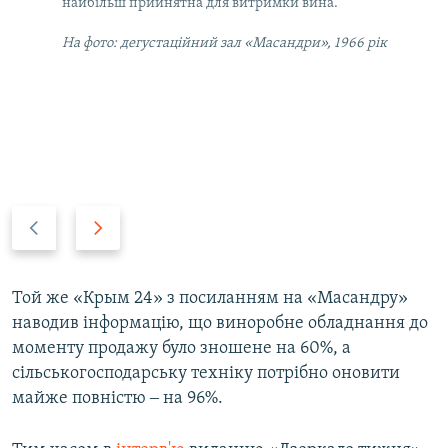
найбільш прийнятна для витримки вина.
На фото: дегустаційний зал «Масандри», 1966 рік
P
N
r
e
e
x
v
t
Той же «Крым 24» з посиланням на «Масандру»
i
s
наводив інформацію, що виноробне обладнання до
o
l
моменту продажу було зношене на 60%, а
u
i
сільськогосподарську техніку потрібно оновити
s
d
майже повністю ‒ на 96%.
s
e
l