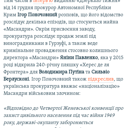
Тим часом в
інтерв'ю
виданню «Дзеркало тижня»
i
від 14 грудня прокурор Автономної Республіки
d
Крим
Ігор Поночовний
розповів, що його відомство
e
розслідує декілька епізодів, що стосуються майна
«Масандри». Окрім присвоєння заводу,
прокуратура розслідує продаж землі під
виноградниками в Гурзуфі, а також веде
кримінальне провадження стосовно колишнього
директора «Масандри»
Яніни Павленко
, яка у 2015
році відкрила 240-річну пляшку «Херес де ля
Фронтера» для
Володимира Путіна
та
Сильвіо
Берлусконі
. Ігор Поночовний також
підкреслив
, що
українська прокуратура вважає «націоналізацію»
Масандри військовим злочином:
«Відповідно до Четвертої Женевської конвенції про
захист цивільного населення під час війни 1949
року, державі-окупанту забороняється