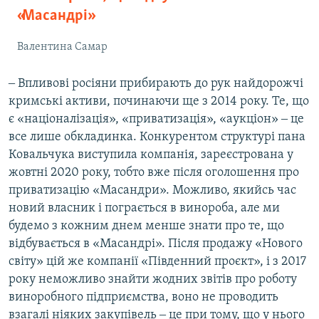
«Масандрі»
Валентина Самар
‒ Впливові росіяни прибирають до рук найдорожчі
кримські активи, починаючи ще з 2014 року. Те, що
є «націоналізація», «приватизація», «аукціон» ‒ це
все лише обкладинка. Конкурентом структурі пана
Ковальчука виступила компанія, зареєстрована у
жовтні 2020 року, тобто вже після оголошення про
приватизацію «Масандри». Можливо, якийсь час
новий власник і пограється в винороба, але ми
будемо з кожним днем менше знати про те, що
відбувається в «Масандрі». Після продажу «Нового
світу» цій же компанії «Південний проєкт», і з 2017
року неможливо знайти жодних звітів про роботу
виноробного підприємства, воно не проводить
взагалі ніяких закупівель ‒ це при тому, що у нього