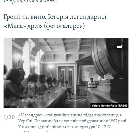
покращення її якості».
Гроші та вино. Історія легендарної
«Масандри» (фотогалерея)
«Масандра» – найдавніше винне підземне сховище в
1/20
Україні. Головний блок тунелів побудований у 1897 році.
У них завжди зберігається температура 10-12 °C –