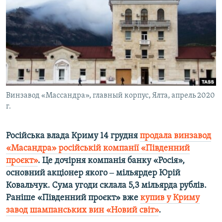
ВІДЕОУРОКИ «ELIFBE»
Русский
СВІДЧЕННЯ ОКУПАЦІЇ
Qırımtatar
УКРАЇНСЬКА ПРОБЛЕМА КРИМУ
ДОЛУЧАЙСЯ!
ІНФОГРАФІКА
Винзавод «Массандра», главный корпус, Ялта, апрель 2020
г.
Усі сайти RFE/RL
Російська влада Криму 14 грудня
продала винзавод
«Масандра» російській компанії «Південний
проєкт»
. Це дочірня компанія банку «Росія»,
основний акціонер якого ‒ мільярдер Юрій
Ковальчук. Сума угоди склала 5,3 мільярда рублів.
Раніше «Південний проєкт» вже
купив у Криму
завод шампанських вин «Новий світ»
.