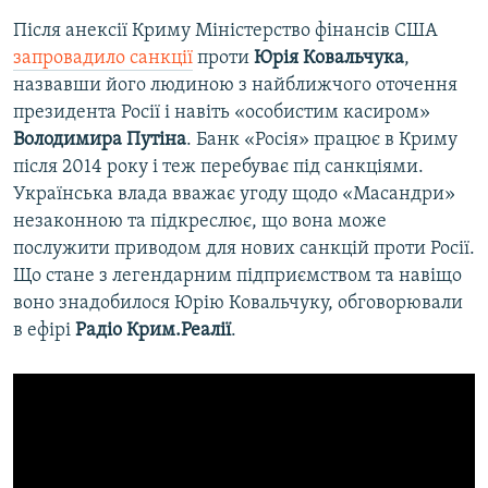
Після анексії Криму Міністерство фінансів США
запровадило санкції
проти
Юрія Ковальчука
,
назвавши його людиною з найближчого оточення
президента Росії і навіть «особистим касиром»
Володимира Путіна
. Банк «Росія» працює в Криму
після 2014 року і теж перебуває під санкціями.
Українська влада вважає угоду щодо «Масандри»
незаконною та підкреслює, що вона може
послужити приводом для нових санкцій проти Росії.
Що стане з легендарним підприємством та навіщо
воно знадобилося Юрію Ковальчуку, обговорювали
в ефірі
Радіо Крим.Реалії
.