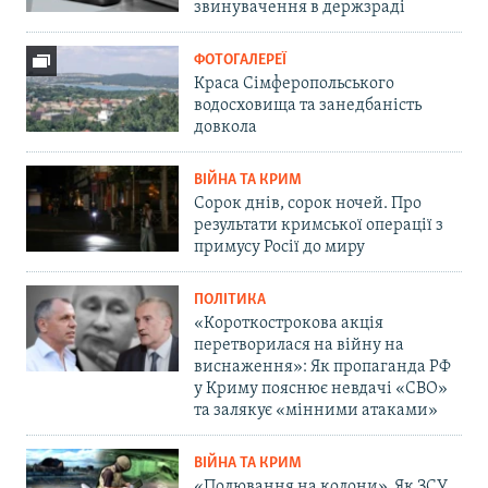
звинувачення в держзраді
ФОТОГАЛЕРЕЇ
Краса Сімферопольського
водосховища та занедбаність
довкола
ВІЙНА ТА КРИМ
Сорок днів, сорок ночей. Про
результати кримської операції з
примусу Росії до миру
ПОЛІТИКА
«Короткострокова акція
перетворилася на війну на
виснаження»: Як пропаганда РФ
у Криму пояснює невдачі «СВО»
та залякує «мінними атаками»
ВІЙНА ТА КРИМ
«Полювання на колони». Як ЗСУ