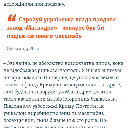
недооцінили при продажу.
Спробуй українська влада продати
завод «Масандра» ‒ конкурс був би
подією світового масштабу
Олександр Лієв
‒ Звичайно, це абсолютно неадекватна цифра, вона
не відображає ринкової вартості. У ній як мінімум
чотири складові. По-перше, це унікальна земля із
золотого фонду Криму та виноградники. По-друге,
самі будівлі та споруди: у «Масандри» десятки
тисяч квадратних метрів історичних будівель на
Південному узбережжі Криму. По-третє, це
унікальне виробництво вина та масштабна
колекція вин, яким більше ніж сто років. По-
четверте, що теж важливо, цінність має сама