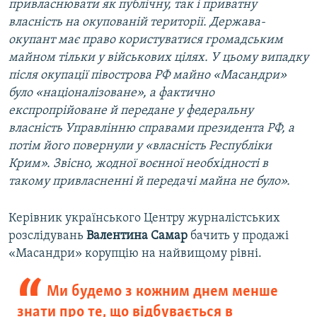
привласнювати як публічну, так і приватну
власність на окупованій території. Держава-
окупант має право користуватися громадським
майном тільки у військових цілях. У цьому випадку
після окупації півострова РФ майно «Масандри»
було «націоналізоване», а фактично
експропрійоване й передане у федеральну
власність Управлінню справами президента РФ, а
потім його повернули у «власність Республіки
Крим». Звісно, жодної воєнної необхідності в
такому привласненні й передачі майна не було».
Керівник українського Центру журналістських
розслідувань
Валентина Самар
бачить у продажі
«Масандри» корупцію на найвищому рівні.
Ми будемо з кожним днем менше
знати про те, що відбувається в