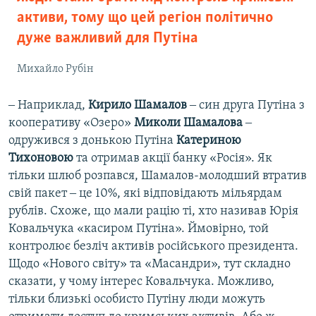
активи, тому що цей регіон політично
дуже важливий для Путіна
Михайло Рубін
‒ Наприклад,
Кирило Шамалов
‒ син друга Путіна з
кооперативу «Озеро»
Миколи Шамалова
‒
одружився з донькою Путіна
Катериною
Тихоновою
та отримав акції банку «Росія». Як
тільки шлюб розпався, Шамалов-молодший втратив
свій пакет ‒ це 10%, які відповідають мільярдам
рублів. Схоже, що мали рацію ті, хто називав Юрія
Ковальчука «касиром Путіна». Ймовірно, той
контролює безліч активів російського президента.
Щодо «Нового світу» та «Масандри», тут складно
сказати, у чому інтерес Ковальчука. Можливо,
тільки близькі особисто Путіну люди можуть