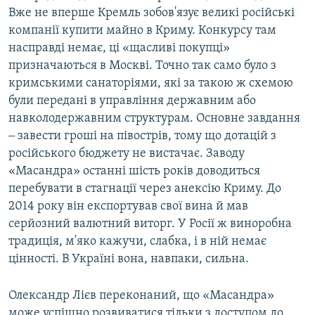
Вже не вперше Кремль зобов'язує великі російські
компанії купити майно в Криму. Конкурсу там
насправді немає, ці «щасливі покупці»
призначаються в Москві. Точно так само було з
кримськими санаторіями, які за такою ж схемою
були передані в управління державним або
навколодержавним структурам. Основне завдання
‒ завести гроші на півострів, тому що дотацій з
російського бюджету не вистачає. Заводу
«Масандра» останні шість років доводиться
перебувати в стагнації через анексію Криму. До
2014 року він експортував свої вина й мав
серйозний валютний виторг. У Росії ж виноробна
традиція, м'яко кажучи, слабка, і в ній немає
цінності. В Україні вона, навпаки, сильна.
Олександр Лієв переконаний, що «Масандра»
може успішно розвиватися тільки з доступом до