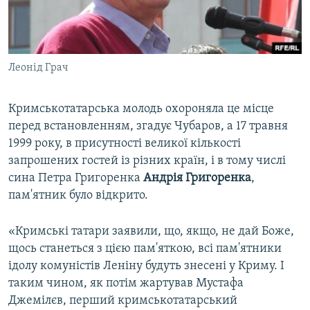
Леонід Грач
Кримськотатарська молодь охороняла це місце
перед встановленням, згадує Чубаров, а 17 травня
1999 року, в присутності великої кількості
запрошених гостей із різних країн, і в тому числі
сина Петра Григоренка
Андрія Григоренка
,
пам'ятник було відкрито.
«Кримські татари заявили, що, якщо, не дай Боже,
щось станеться з цією пам'яткою, всі пам'ятники
ідолу комуністів Леніну будуть знесені у Криму. І
таким чином, як потім жартував Мустафа
Джемілєв, перший кримськотатарський