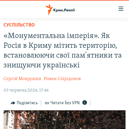
Доступність
посилання
Перейти
СУСПІЛЬСТВО
до
НОВИНИ
«Монументальна імперія». Як
основного
ВОДА.КРИМ
матеріалу
Росія в Криму мітить територію,
ВІДЕО ТА ФОТО
Перейти
встановлюючи свої пам'ятники та
до
ПОЛІТИКА
знищуючи українські
основної
БЛОГИ
навігації
Сергій Мокрушин
Роман Спірідонов
Перейти
ПОГЛЯД
до
03 червень 2024, 17:46
ІНТЕРВ'Ю
пошуку
ВСЕ ЗА ДЕНЬ
Поділитись
Читати без VPN
СПЕЦПРОЕКТИ
ЯК ОБІЙТИ БЛОКУВАННЯ
ДЕПОРТАЦІЯ