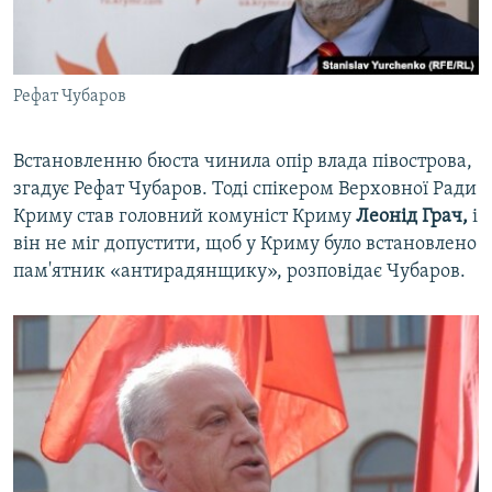
Рефат Чубаров
Встановленню бюста чинила опір влада півострова,
згадує Рефат Чубаров. Тоді спікером Верховної Ради
Криму став головний комуніст Криму
Леонід Грач,
і
він не міг допустити, щоб у Криму було встановлено
пам'ятник «антирадянщику», розповідає Чубаров.