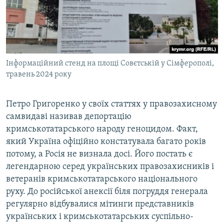
Інформаційний стенд на площі Совєтській у Сімферополі,
травень 2024 року
Петро Григоренко у своїх статтях у правозахисному
самвидаві називав депортацію
кримськотатарського народу геноцидом. Факт,
який Україна офіційно констатувала багато років
потому, а Росія не визнала досі. Його постать є
легендарною серед українських правозахисників і
ветеранів кримськотатарського національного
руху. До російської анексії біля погруддя генерала
регулярно відбувалися мітинги представників
українських і кримськотатарських суспільно-