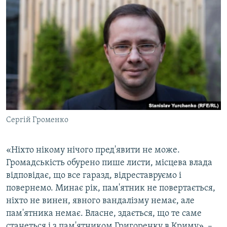
Сергій Громенко
«Ніхто нікому нічого пред'явити не може.
Громадськість обурено пише листи, місцева влада
відповідає, що все гаразд, відреставруємо і
повернемо. Минає рік, пам'ятник не повертається,
ніхто не винен, явного вандалізму немає, але
пам'ятника немає. Власне, здається, що те саме
станеться і з пам'ятником Григоренку в Криму», –