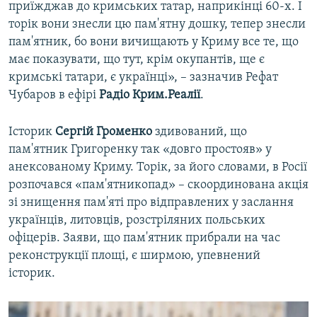
приїжджав до кримських татар, наприкінці 60-х. І
торік вони знесли цю пам'ятну дошку, тепер знесли
пам'ятник, бо вони вичищають у Криму все те, що
має показувати, що тут, крім окупантів, ще є
кримські татари, є українці», – зазначив Рефат
Чубаров в ефірі
Радіо Крим.Реалії
.
Історик
Сергій Громенко
здивований, що
пам'ятник Григоренку так «довго простояв» у
анексованому Криму. Торік, за його словами, в Росії
розпочався «пам'ятникопад» – скоординована акція
зі знищення пам'яті про відправлених у заслання
українців, литовців, розстріляних польських
офіцерів. Заяви, що пам'ятник прибрали на час
реконструкції площі, є ширмою, упевнений
історик.