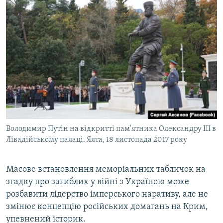
Володимир Путін на відкритті пам'ятника Олександру ІІІ в
Лівадійському палаці. Ялта, 18 листопада 2017 року
Масове встановлення меморіальних табличок на
згадку про загиблих у війні з Україною може
розбавити лідерство імперського наративу, але не
змінює концепцію російських домагань на Крим,
упевнений історик.