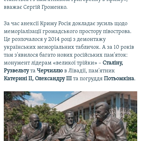
вважає Сергій Громенко.
За час анексії Криму Росія докладає зусиль щодо
меморіалізації громадського простору півострова.
Це розпочалося у 2014 році з демонтажу
українських меморіальних табличок. А за 10 років
там з'явилося багато нових російських пам'яток:
монумент лідерам «великої трійки» –
Сталіну,
Рузвельту
та
Черчиллю
в Лівадії, пам'ятник
Катерині ІІ, Олександру ІІІ
та погруддя
Потьомкіна
.