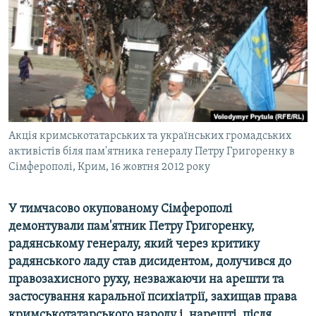
ВІДЕОУРОКИ «ELIFBE»
Русский
СВІДЧЕННЯ ОКУПАЦІЇ
Qırımtatar
УКРАЇНСЬКА ПРОБЛЕМА КРИМУ
ДОЛУЧАЙСЯ!
ІНФОГРАФІКА
Акція кримськотатарських та українських громадських
активістів біля пам'ятника генералу Петру Григоренку в
Усі сайти RFE/RL
Сімферополі, Крим, 16 жовтня 2012 року
У тимчасово окупованому Сімферополі
демонтували пам'ятник Петру Григоренку,
радянському генералу, який через критику
радянського ладу став дисидентом, долучився до
правозахисного руху, незважаючи на арешти та
застосування каральної психіатрії, захищав права
кримськотатарського народу і, нарешті, після