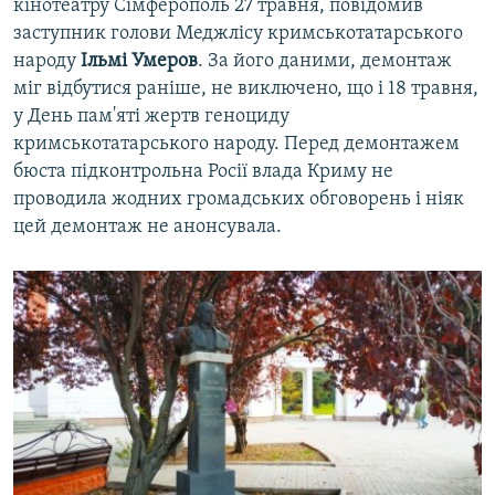
кінотеатру Сімферополь 27 травня, повідомив
заступник голови Меджлісу кримськотатарського
народу
Ільмі Умеров
. За його даними, демонтаж
міг відбутися раніше, не виключено, що і 18 травня,
у День пам'яті жертв геноциду
кримськотатарського народу. Перед демонтажем
бюста підконтрольна Росії влада Криму не
проводила жодних громадських обговорень і ніяк
цей демонтаж не анонсувала.