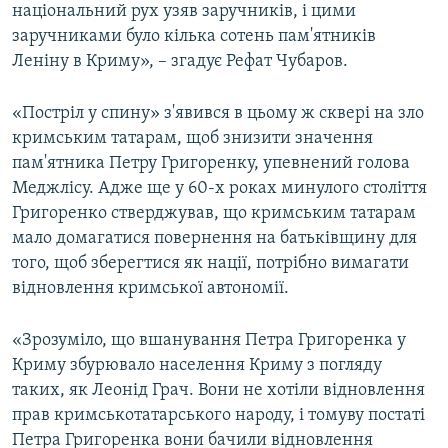
національний рух узяв заручників, і цими
заручниками було кілька сотень пам'ятників
Леніну в Криму», – згадує Рефат Чубаров.
«Постріл у спину» з'явився в цьому ж сквері на зло
кримським татарам, щоб знизити значення
пам'ятника Петру Григоренку, упевнений голова
Меджлісу. Адже ще у 60-х роках минулого століття
Григоренко стверджував, що кримським татарам
мало домагатися повернення на батьківщину для
того, щоб зберегтися як нації, потрібно вимагати
відновлення кримської автономії.
«Зрозуміло, що вшанування Петра Григоренка у
Криму збурювало населення Криму з погляду
таких, як Леонід Грач. Вони не хотіли відновлення
прав кримськотатарського народу, і томуву постаті
Петра Григоренка вони бачили відновлення