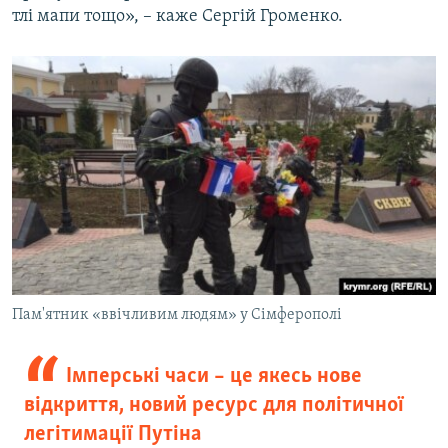
тлі мапи тощо», – каже Сергій Громенко.
Пам'ятник «ввічливим людям» у Сімферополі
Імперські часи – це якесь нове
відкриття, новий ресурс для політичної
легітимації Путіна