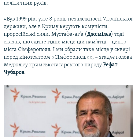
політичних рухів.
«Був 1999 рік, уже 8 років незалежності Української
держави, але в Криму керують комуністи,
проросійські сили. Мустафа-аг'а (
Джемілєв
) тоді
сказав, що єдине гідне місце цій пам'ятці – центр
міста Сімферополя. І ми обрали таке місце у сквері
перед кінотеатром «Сімферополь»», – згадує голова
Меджлісу кримськотатарського народу
Рефат
Чубаров
.