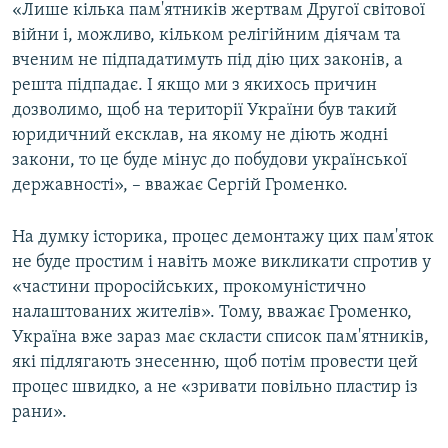
«Лише кілька пам'ятників жертвам Другої світової
війни і, можливо, кільком релігійним діячам та
вченим не підпадатимуть під дію цих законів, а
решта підпадає. І якщо ми з якихось причин
дозволимо, щоб на території України був такий
юридичний ексклав, на якому не діють жодні
закони, то це буде мінус до побудови української
державності», – вважає Сергій Громенко.
На думку історика, процес демонтажу цих пам'яток
не буде простим і навіть може викликати спротив у
«частини проросійських, прокомуністично
налаштованих жителів». Тому, вважає Громенко,
Україна вже зараз має скласти список пам'ятників,
які підлягають знесенню, щоб потім провести цей
процес швидко, а не «зривати повільно пластир із
рани».