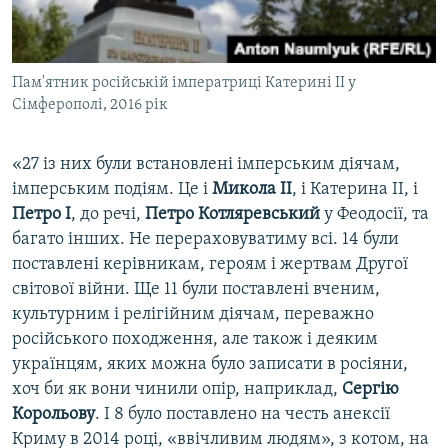
Пам'ятник російській імператриці Катерині ІІ у
Сімферополі, 2016 рік
«27 із них були встановлені імперським діячам,
імперським подіям. Це і
Микола II
, і Катерина II, і
Петро I
, до речі,
Петро Котляревський
у Феодосії, та
багато інших. Не перераховуватиму всі. 14 були
поставлені керівникам, героям і жертвам Другої
світової війни. Ще 11 були поставлені вченим,
культурним і релігійним діячам, переважно
російського походження, але також і деяким
українцям, яких можна було записати в росіяни,
хоч би як вони чинили опір, наприклад,
Сергію
Корольову
. І 8 було поставлено на честь анексії
Криму в 2014 році, «ввічливим людям», з котом, на