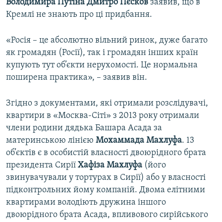
Володимира Путіна Дмитро Пєсков
заявив, що в
Кремлі не знають про ці придбання.
«Росія – це абсолютно вільний ринок, дуже багато
як громадян (Росії), так і громадян інших країн
купують тут об’єкти нерухомості. Це нормальна
поширена практика», – заявив він.
Згідно з документами, які отримали розслідувачі,
квартири в «Москва-Сіті» з 2013 року отримали
члени родини дядька Башара Асада за
материнською лінією
Мохаммада Махлуфа
. 13
об’єктів є в особистій власності двоюрідного брата
президента Сирії
Хафіза Махлуфа
(його
звинувачували у тортурах в Сирії) або у власності
підконтрольних йому компаній. Двома елітними
квартирами володіють дружина іншого
двоюрідного брата Асада, впливового сирійського