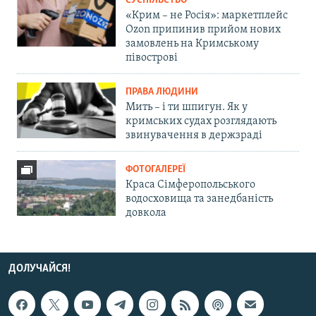
СУСПІЛЬСТВО
«Крим – не Росія»: маркетплейс
Ozon припинив прийом нових
замовлень на Кримському
півострові
ПРАВА ЛЮДИНИ
Мить – і ти шпигун. Як у
кримських судах розглядають
звинувачення в держзраді
ФОТОГАЛЕРЕЇ
Краса Сімферопольського
водосховища та занедбаність
довкола
ДОЛУЧАЙСЯ!