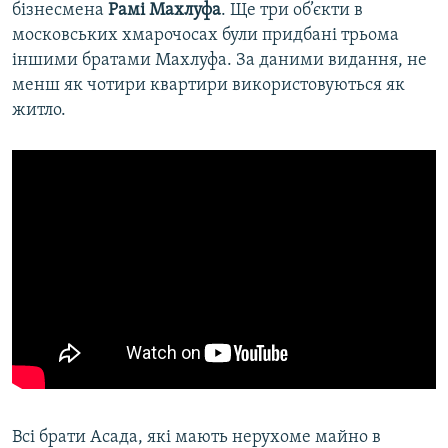
бізнесмена
Рамі Махлуфа
. Ще три об’єкти в
московських хмарочосах були придбані трьома
іншими братами Махлуфа. За даними видання, не
менш як чотири квартири використовуються як
житло.
Всі брати Асада, які мають нерухоме майно в