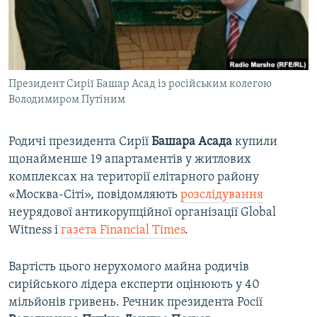
ВІДЕОУРОКИ «ELIFBE»
Русский
СВІДЧЕННЯ ОКУПАЦІЇ
Qırımtatar
УКРАЇНСЬКА ПРОБЛЕМА КРИМУ
Президент Сирії Башар Асад із російським колегою
ДОЛУЧАЙСЯ!
ІНФОГРАФІКА
Володимиром Путіним
Родичі президента Сирії
Башара Асада
купили
Усі сайти RFE/RL
щонайменше 19 апартаментів у житлових
комплексах на території елітарного району
«Москва-Сіті», повідомляють
розслідування
неурядової антикорупційної організації Global
Witness і
газета Financial Times
.
Вартість цього нерухомого майна родичів
сирійського лідера експерти оцінюють у 40
мільйонів гривень. Речник президента Росії