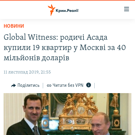
Доступність
посилання
Перейти
НОВИНИ
до
НОВИНИ
Global Witness: родичі Асада
основного
ВОДА.КРИМ
матеріалу
купили 19 квартир у Москві за 40
ВІДЕО ТА ФОТО
Перейти
мільйонів доларів
до
ПОЛІТИКА
основної
11 листопад 2019, 21:55
БЛОГИ
навігації
Перейти
Поділитись
Читати без VPN
ПОГЛЯД
до
ІНТЕРВ'Ю
пошуку
ВСЕ ЗА ДЕНЬ
СПЕЦПРОЕКТИ
ЯК ОБІЙТИ БЛОКУВАННЯ
ДЕПОРТАЦІЯ