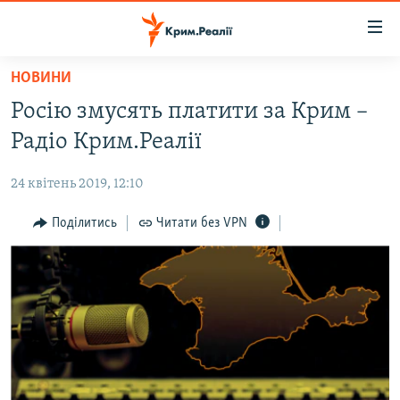
Доступність
посилання
Перейти
НОВИНИ
до
НОВИНИ
Росію змусять платити за Крим –
основного
ВОДА.КРИМ
матеріалу
Радіо Крим.Реалії
ВІДЕО ТА ФОТО
Перейти
до
24 квітень 2019, 12:10
ПОЛІТИКА
основної
БЛОГИ
Поділитись
Читати без VPN
навігації
Перейти
ПОГЛЯД
до
ІНТЕРВ'Ю
пошуку
ВСЕ ЗА ДЕНЬ
СПЕЦПРОЕКТИ
ЯК ОБІЙТИ БЛОКУВАННЯ
ДЕПОРТАЦІЯ