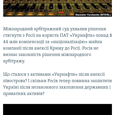
ВІДЕОУРОКИ «ELIFBE»
Русский
СВІДЧЕННЯ ОКУПАЦІЇ
Qırımtatar
УКРАЇНСЬКА ПРОБЛЕМА КРИМУ
Міжнародний арбітражний суд ухвалив рішення
ДОЛУЧАЙСЯ!
ІНФОГРАФІКА
стягнути з Росії на користь ПАТ «Укрнафта» понад $
44 млн компенсації за «націоналізацію» майна
компанії після анексії Криму до Росії. Росія не
визнає законність рішення міжнародного
Усі сайти RFE/RL
арбітражу.
Що сталося з активами «Укрнафти» після анексії
півострова? І скільки Росія тепер повинна заплатити
Україні після незаконного захоплення державних і
приватних активів?