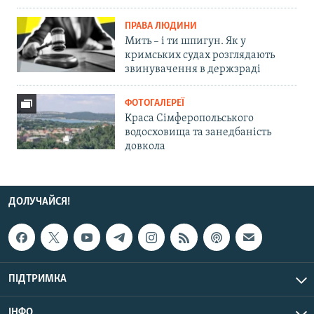
ПРАВА ЛЮДИНИ
Мить – і ти шпигун. Як у
кримських судах розглядають
звинувачення в держзраді
ФОТОГАЛЕРЕЇ
Краса Сімферопольського
водосховища та занедбаність
довкола
ДОЛУЧАЙСЯ!
ПІДТРИМКА
ІНФО