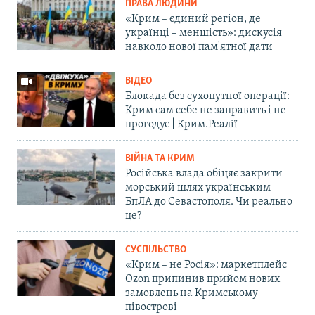
ПРАВА ЛЮДИНИ
«Крим – єдиний регіон, де
українці – меншість»: дискусія
навколо нової пам'ятної дати
ВІДЕО
Блокада без сухопутної операції:
Крим сам себе не заправить і не
прогодує | Крим.Реалії
ВІЙНА ТА КРИМ
Російська влада обіцяє закрити
морський шлях українським
БпЛА до Севастополя. Чи реально
це?
СУСПІЛЬСТВО
«Крим – не Росія»: маркетплейс
Ozon припинив прийом нових
замовлень на Кримському
півострові