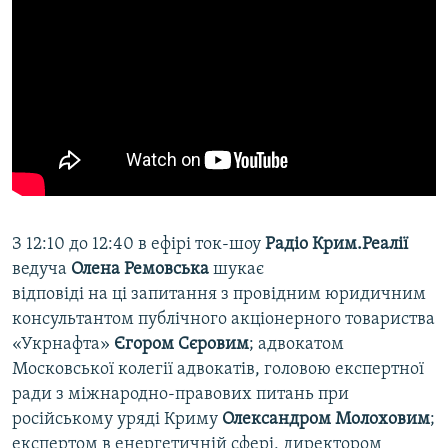
З 12:10 до 12:40 в ефірі ток-шоу
Радіо Крим.Реалії
ведуча
Олена Ремовська
шукає
відповіді на ці запитання з провідним юридичним
консультантом публічного акціонерного товариства
«Укрнафта»
Єгором Сєровим
; адвокатом
Московської колегії адвокатів, головою експертної
ради з міжнародно-правових питань при
російському уряді Криму
Олександром Молоховим
;
експертом в енергетичній сфері, директором