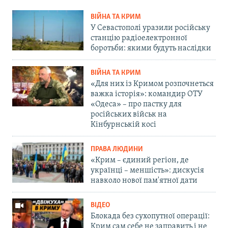
ВІЙНА ТА КРИМ
У Севастополі уразили російську
станцію радіоелектронної
боротьби: якими будуть наслідки
ВІЙНА ТА КРИМ
«Для них із Кримом розпочнеться
важка історія»: командир ОТУ
«Одеса» – про пастку для
російських військ на
Кінбурнській косі
ПРАВА ЛЮДИНИ
«Крим – єдиний регіон, де
українці – меншість»: дискусія
навколо нової пам'ятної дати
ВІДЕО
Блокада без сухопутної операції:
Крим сам себе не заправить і не