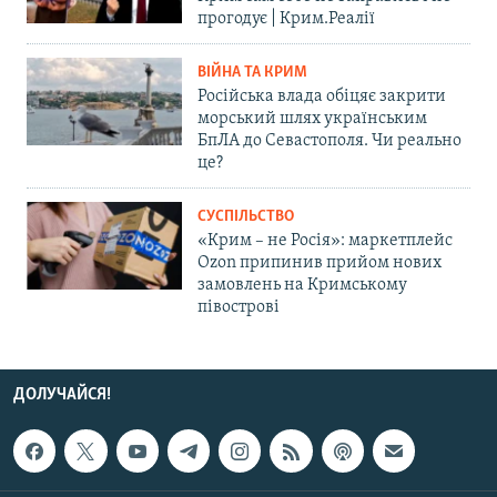
прогодує | Крим.Реалії
ВІЙНА ТА КРИМ
Російська влада обіцяє закрити
морський шлях українським
БпЛА до Севастополя. Чи реально
це?
СУСПІЛЬСТВО
«Крим – не Росія»: маркетплейс
Ozon припинив прийом нових
замовлень на Кримському
півострові
ДОЛУЧАЙСЯ!