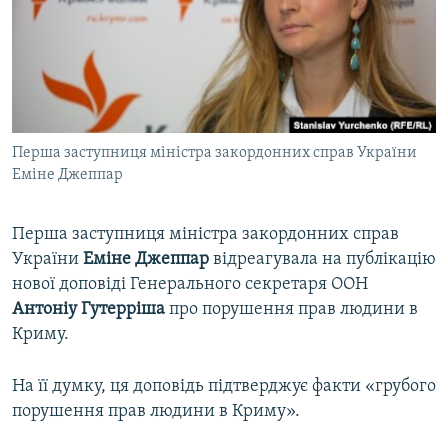
ВІДЕОУРОКИ «ELIFBE»
Русский
СВІДЧЕННЯ ОКУПАЦІЇ
Qırımtatar
УКРАЇНСЬКА ПРОБЛЕМА КРИМУ
ДОЛУЧАЙСЯ!
ІНФОГРАФІКА
Перша заступниця міністра закордонних справ України
Еміне Джеппар
Усі сайти RFE/RL
Перша заступниця міністра закордонних справ
України
Еміне Джеппар
відреагувала на публікацію
нової доповіді Генерального секретаря ООН
Антоніу Гутерріша
про порушення прав людини в
Криму.
На її думку, ця доповідь підтверджує факти «грубого
порушення прав людини в Криму».