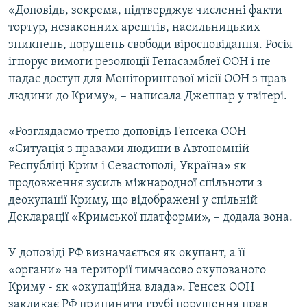
«Доповідь, зокрема, підтверджує численні факти
тортур, незаконних арештів, насильницьких
зникнень, порушень свободи віросповідання. Росія
ігнорує вимоги резолюції Генасамблеї ООН і не
надає доступ для Моніторингової місії ООН з прав
людини до Криму», – написала Джеппар у твітері.
«Розглядаємо третю доповідь Генсека ООН
«Ситуація з правами людини в Автономній
Республіці Крим і Севастополі, Україна» як
продовження зусиль міжнародної спільноти з
деокупації Криму, що відображені у спільній
Декларації «Кримської платформи», – додала вона.
У доповіді РФ визначається як окупант, а її
«органи» на території тимчасово окупованого
Криму - як «окупаційна влада». Генсек ООН
закликає РФ припинити грубі порушення прав