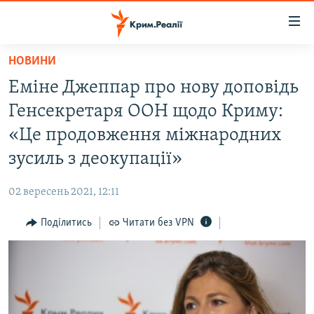
Доступність
посилання
Перейти
НОВИНИ
до
НОВИНИ
Еміне Джеппар про нову доповідь
основного
ВОДА.КРИМ
матеріалу
Генсекретаря ООН щодо Криму:
ВІДЕО ТА ФОТО
Перейти
«Це продовження міжнародних
до
ПОЛІТИКА
зусиль з деокупації»
основної
БЛОГИ
навігації
02 вересень 2021, 12:11
Перейти
ПОГЛЯД
до
Поділитись
Читати без VPN
ІНТЕРВ'Ю
пошуку
ВСЕ ЗА ДЕНЬ
СПЕЦПРОЕКТИ
ЯК ОБІЙТИ БЛОКУВАННЯ
ДЕПОРТАЦІЯ