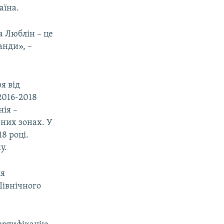
аїна.
а Люблін – це
анди», –
я від
2016-2018
нія –
чних зонах. У
8 році.
у.
ля
Північного