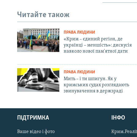
Читайте також
ПРАВА ЛЮДИНИ
«Крим – єдиний регіон, де
українці – меншість»: дискусія
навколо нової пам'ятної дати
ПРАВА ЛЮДИНИ
Мить – і ти шпигун. Як у
кримських судах розглядають
звинувачення в держзраді
Русский
ПІДТРИМКА
ІНФО
Qırımtatar
Ваше відео і фото
Крим.Реалії
ДОЛУЧАЙСЯ!