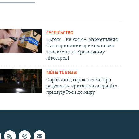
СУСПІЛЬСТВО
«Крим – не Росія»: маркетплейс
Ozon припинив прийом нових
замовлень на Кримському
півострові
ВІЙНА ТА КРИМ
Сорок днів, сорок ночей. Про
результати кримської операції з
примусу Росії до миру