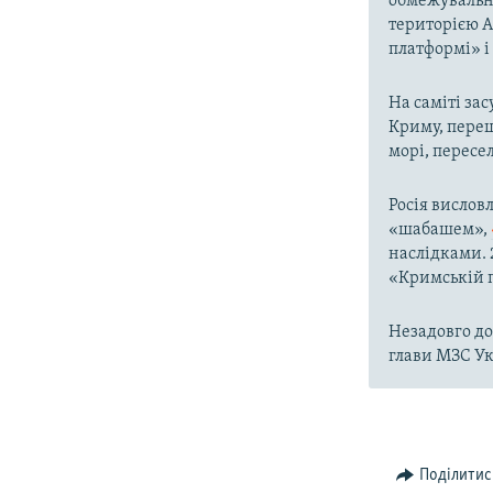
обмежувальни
територією А
платформі» і 
На саміті за
Криму, переш
морі, пересе
Росія вислов
«шабашем»,
наслідками. 
«Кримській 
Незадовго до
глави МЗС У
Поділитис