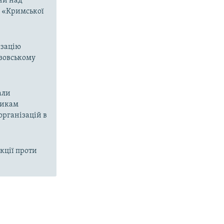
ни над
о «Кримської
изацію
Азовському
али
никам
організацій в
кції проти