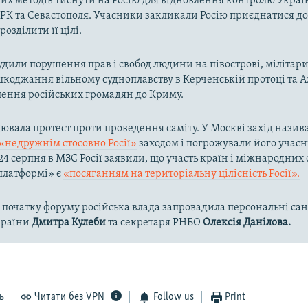
х методів тиснути на Росію для відновлення контролю Украї
РК та Севастополя. Учасники закликали Росію приєднатися д
розділити її цілі.
судили порушення прав і свобод людини на півострові, мілітар
коджання вільному судноплавству в Керченській протоці та 
лення російських громадян до Криму.
лювала протест проти проведення саміту. У Москві захід назив
«недружнім стосовно Росії»
заходом і погрожували його учас
24 серпня в МЗС Росії заявили, що участь країн і міжнародних 
платформі» є
«посяганням на територіальну цілісність Росії».
 початку форуму російська влада запровадила персональні сан
країни
Дмитра Кулеби
та секретаря РНБО
Олексія Данілова.
ь
Читати без VPN
Follow us
Print