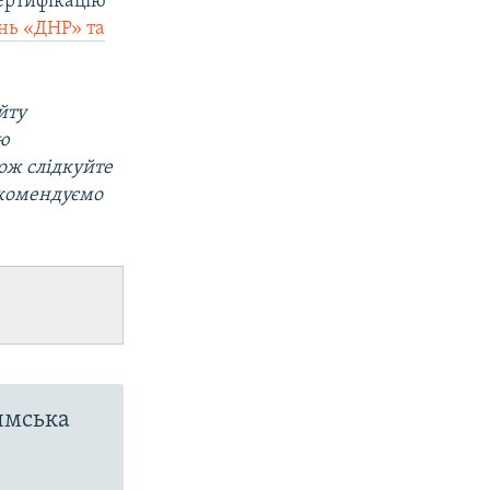
ертифікацію
нь «ДНР» та
йту
ою
кож слідкуйте
екомендуємо
имська