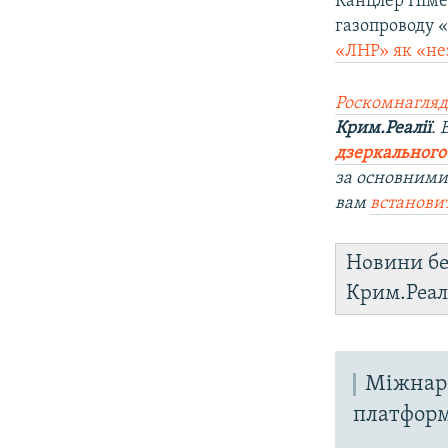
Канцлер Німе
газопроводу «
«ЛНР» як «не
Роскомнагляд
Крим.Реалії
.
дзеркального
за основними
вам
встанови
Новини бе
Крим.Реал
Міжнаро
платфор