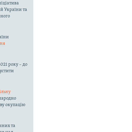
ніціатива
ій України та
аного
аїни
ння
021 року – до
пустити
ільну
жнародно
ову окупацію
чних та