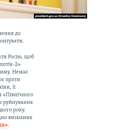
нення до
онтувати.
ати Росію, щоб
 потік-2»
Криму. Немає
оює проти
їни, її
я «Північного
ез руйнування
ього року.
одно визнаних
ми»
.