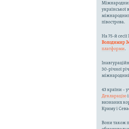
Міжнародний
української 
міжнародних 
півострова.
На 75-й сесі
Володимир З
платформи
.
Інавгураційн
30-річної рі
міжнародний
43 країни – 
Декларацію
і
визнаних кор
Криму і Сева
Вони також п