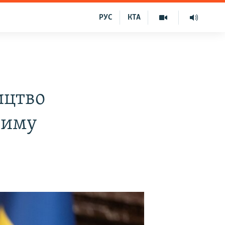
РУС
КТА
ицтво
риму