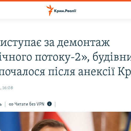
виступає за демонтаж
ічного потоку-2», будівн
почалося після анексії К
, 16:08
ь
Читати без VPN