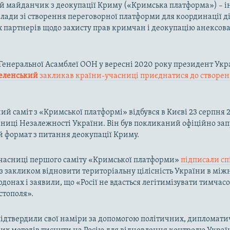
 майданчик з деокупації Криму («Кримська платформа») – і
влади зі створення переговорної платформи для координації д
партнерів щодо захисту прав кримчан і деокупацію анексов
ї Генеральної Асамблеї ООН у вересні 2020 року президент Укр
еленський
закликав країни-учасниці приєднатися до створе
ий саміт з «Кримської платформі» відбувся в Києві 23 серпня 2
чниці Незалежності України. Він був покликаний офіційно за
 формат з питання деокупації Криму.
учасниці першого саміту «Кримської платформи»
підписали сп
з закликом відновити територіальну цілісність України в мі
донах і заявили, що «Росії не вдасться легітимізувати тимчас
стополя».
ідтвердили свої наміри за допомогою політичних, дипломати