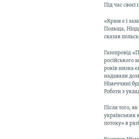
Під час своєї
«Крим є і зал
Польща, Ніцца
сказав польс
Газопровід «
російського м
років низка є
надавали дозв
Німеччині буд
Роботи з укла
Після того, я
українських 
потоку» в разі