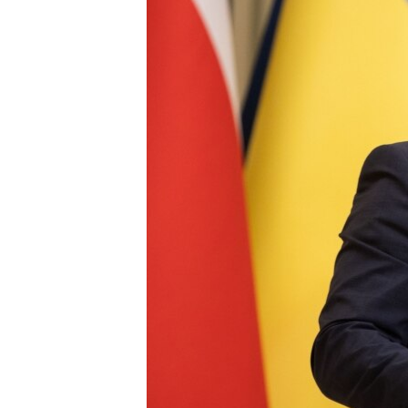
ВІДЕОУРОКИ «ELIFBE»
СВІДЧЕННЯ ОКУПАЦІЇ
УКРАЇНСЬКА ПРОБЛЕМА КРИМУ
ІНФОГРАФІКА