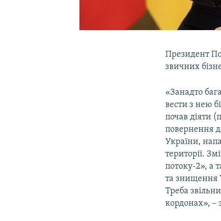
Президент П
звичних бізнес
«Занадто бага
вести з нею б
почав діяти (
повернення до
України, напа
території. Зм
потоку-2», а 
та знищення 
Треба звільн
кордонах», – 