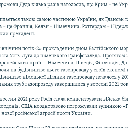
 промови Дуда кілька разів наголосив, що Крим – це Укр
ишається такою самою частиною України, як Гданськ т
 – це Франція, Кельн – Німеччина, Роттердам – Нідерл
ький президент.
Північний потік-2» прокладений дном Балтійського мор
іста Усть-Луга до німецького Грайфсвальда. Протягом 
вропейських країн – Німеччина, Швеція, Фінляндія, Да
оли на будівництво цього газопроводу у своїх економі
івництво німецької ділянки газопроводу почалося у 201
дання труб газопроводу завершилися у вересні 2021 рок
к восени 2021 року Росія стала концентрувати війська бі
кордонів, США неодноразово погрожували зупинкою «
 нової російської агресії проти України.