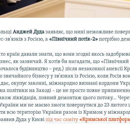
ольщі
Анджей Дуда
заявляє, що нині неможливе повер
-зв'язків з Росією, а
«Північний потік-2»
потрібно дем
то країн давали знати, що вони згодні якось задобрюв
ізнес, як зазвичай. Я хотів би нагадати, що «Північний
почалося будівництво – ред.) після незаконної анексії 
 звичайного бізнесу у зв'язках із Росією, коли Росія в
дає, окупує законні, міжнародно визнані кордони Укра
іна політики на Заході – це не просто повне припиненн
також ліквідація, повний демонтаж цього потоку... Чер
України ми не маємо змоги повернутися до 23 лютого ц
ити всю територію України разом із Кримом у міжнар
заявив Дуда у Києві
під час саміту
«Кримської платфор