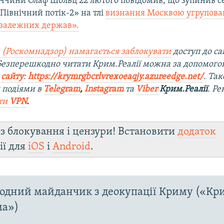
ччини Олаф Шольц 22 лютого повідомив, що зупинив с
Північний потік-2» на тлі
визнання Москвою угрупова
залежних держав».
 (Роскомнадзор) намагається заблокувати
доступ до са
 Безперешкодно читати Крим.Реалії можна за допомог
 сайту
:
https://krymrgbcrlvrexoeaqjy.azureedge.net/
. Та
 подіями в
Telegram
,
Instagram
та
Viber
Крим.Реалії
. Р
ти
VPN
.
з блокування і цензури! Встановити
додаток
ії для
iOS
і
Android
.
дний майданчик з деокупації Криму («Кр
ма»)