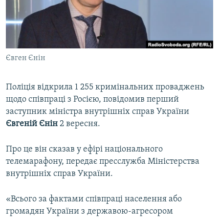
ВІДЕОУРОКИ «ELIFBE»
Русский
СВІДЧЕННЯ ОКУПАЦІЇ
Qırımtatar
УКРАЇНСЬКА ПРОБЛЕМА КРИМУ
Євген Єнін
ДОЛУЧАЙСЯ!
ІНФОГРАФІКА
Поліція відкрила 1 255 кримінальних проваджень
щодо співпраці з Росією, повідомив перший
Усі сайти RFE/RL
заступник міністра внутрішніх справ України
Євгеній Єнін
2 вересня.
Про це він сказав у ефірі національного
телемарафону, передає пресслужба Міністерства
внутрішніх справ України.
«Всього за фактами співпраці населення або
громадян України з державою-агресором