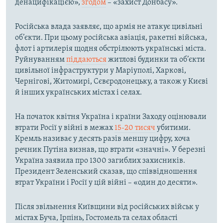
денацифікацією»,
згодом
– «захист Донбасу».
Російська влада заявляє, що армія не атакує цивільні
об’єкти. При цьому російська авіація, ракетні війська,
флот і артилерія щодня обстрілюють українські міста.
Руйнуванням
піддаються
житлові будинки та об’єкти
цивільної інфраструктури у Маріуполі, Харкові,
Чернігові, Житомирі, Сєвєродонецьку, а також у Києві
й інших українських містах і селах.
На початок квітня Україна і країни Заходу оцінювали
втрати Росії у війні в межах
15-20 тисяч
убитими.
Кремль називає у десять разів меншу цифру, хоча
речник Путіна визнав, що втрати «значні». У березні
Україна заявила про 1300 загиблих захисників.
Президент Зеленський сказав, що співвідношення
втрат України і Росії у цій війні – «один до десяти».
Після звільнення Київщини від російських військ у
містах Буча, Ірпінь, Гостомель та селах області