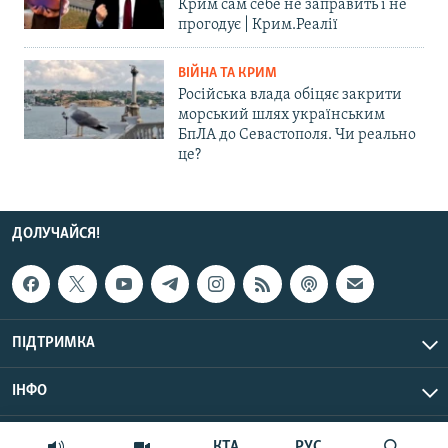
Крим сам себе не заправить і не
прогодує | Крим.Реалії
ВІЙНА ТА КРИМ
Російська влада обіцяє закрити
морський шлях українським
БпЛА до Севастополя. Чи реально
це?
ДОЛУЧАЙСЯ!
ПІДТРИМКА
ІНФО
© Крим.Реалії, 2026 | Усі права застережено.
КТА
РУС