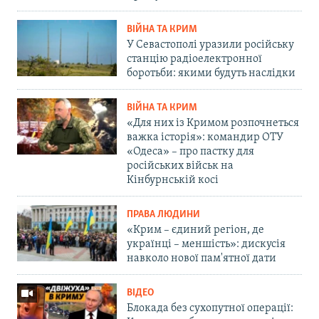
ВІЙНА ТА КРИМ
У Севастополі уразили російську
станцію радіоелектронної
боротьби: якими будуть наслідки
ВІЙНА ТА КРИМ
«Для них із Кримом розпочнеться
важка історія»: командир ОТУ
«Одеса» – про пастку для
російських військ на
Кінбурнській косі
ПРАВА ЛЮДИНИ
«Крим – єдиний регіон, де
українці – меншість»: дискусія
навколо нової пам'ятної дати
ВІДЕО
Блокада без сухопутної операції: