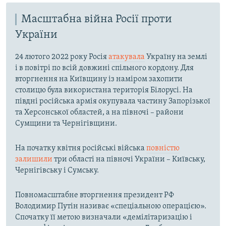
Масштабна війна Росії проти
України
24 лютого 2022 року Росія
атакувала
Україну на землі
і в повітрі по всій довжині спільного кордону. Для
вторгнення на Київщину із наміром захопити
столицю була використана територія Білорусі. На
півдні російська армія окупувала частину Запорізької
та Херсонської областей, а на півночі – райони
Сумщини та Чернігівщини.
На початку квітня російські війська
повністю
залишили
три області на півночі України – Київську,
Чернігівську і Сумську.
Повномасштабне вторгнення президент РФ
Володимир Путін називає «спеціальною операцією».
Спочатку її метою визначали «демілітаризацію і