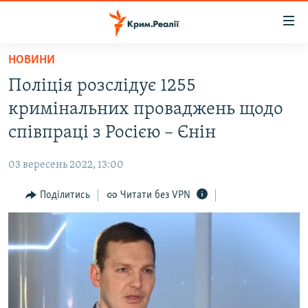
Доступність
посилання
Перейти
НОВИНИ
до
НОВИНИ
Поліція розслідує 1255
основного
ВОДА.КРИМ
матеріалу
кримінальних проваджень щодо
ВІДЕО ТА ФОТО
Перейти
співпраці з Росією – Єнін
до
ПОЛІТИКА
основної
03 вересень 2022, 13:00
БЛОГИ
навігації
Перейти
Поділитись
Читати без VPN
ПОГЛЯД
до
ІНТЕРВ'Ю
пошуку
ВСЕ ЗА ДЕНЬ
СПЕЦПРОЕКТИ
ЯК ОБІЙТИ БЛОКУВАННЯ
ДЕПОРТАЦІЯ