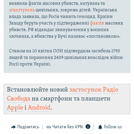
виявили факти масових убивств, катувань та
зґвалтувань
цивільних, зокрема дітей. Українська
влада заявила, що Росія чинить геноцид. Країни
Заходу беруть участь у підтвердженні
фактів
масових
убивств. РФ відкидає звинувачення у воєнних
злочинах, а вбивства у Бучі називає «постановкою».
Станом на 10 квітня ООН підтвердила загибель 1793
людей та поранення 2439 цивільних внаслідок війни
Росії проти Україні.
Встановлюйте новий
застосунок Радіо
Свобода
на смартфони та планшети
Apple
і
Android
.
Поділитись
Читати без VPN
Follow us