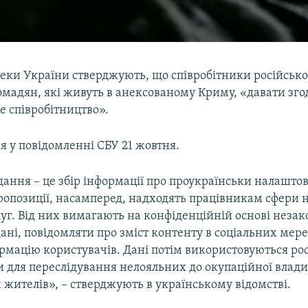
пеки України стверджують, що співробітники російсько
мадян, які живуть в анексованому Криму, «давати зго
е співробітництво».
я у повідомленні СБУ 21 жовтня.
дання – це збір інформації про проукраїнськи налашто
Пропозиції, насамперед, надходять працівникам сфери 
уг. Від них вимагають на конфіденційній основі неза
ані, повідомляти про зміст контенту в соціальних мер
ормацію користувачів. Дані потім використовуються р
 для переслідування нелояльних до окупаційної влади 
х жителів», – стверджують в українському відомстві.