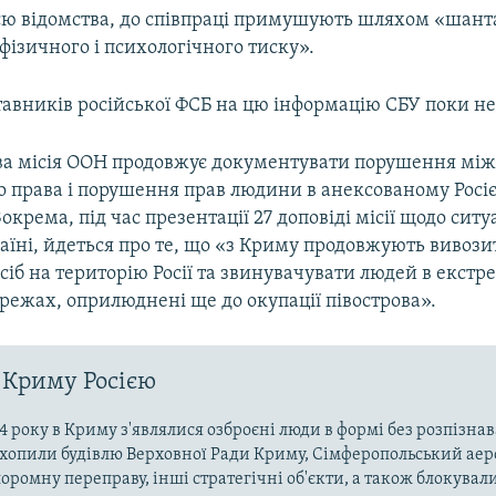
єю відомства, до співпраці примушують шляхом «шанта
фізичного і психологічного тиску».
тавників російської ФСБ на цю інформацію СБУ поки н
а місія ООН продовжує документувати порушення мі
о права і порушення прав людини в анексованому Росі
Зокрема, під час презентації 27 доповіді місії щодо ситу
аїні, йдеться про те, що «з Криму продовжують вивози
іб на територію Росії та звинувачувати людей в екстре
режах, оприлюднені ще до окупації півострова».
 Криму Росією
4 року в Криму з'являлися озброєні люди в формі без розпізна
захопили будівлю Верховної Ради Криму, Сімферопольський аер
оромну переправу, інші стратегічні об'єкти, а також блокували