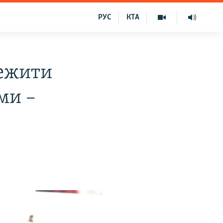
РУС
КТА
тежити
ми –