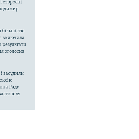
і озброєні
олодимир
й більшістю
ія включила
и результати
ня оголосив
і засудили
нексію
овна Рада
вастополя