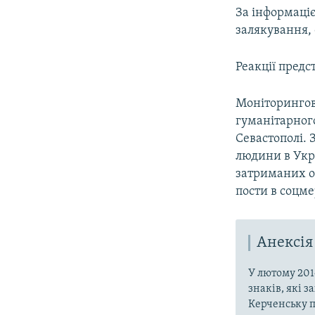
За інформаці
залякування, 
Реакції предс
Моніторингов
гуманітарног
Севастополі. 
людини в Укр
затриманих ос
пости в соцме
Анексія
У лютому 201
знаків, які 
Керченську п