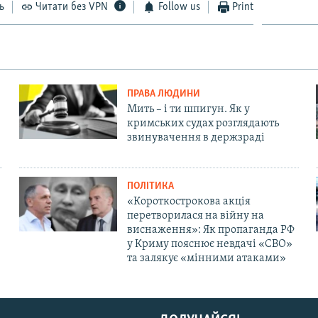
ь
Читати без VPN
Follow us
Print
ПРАВА ЛЮДИНИ
Мить – і ти шпигун. Як у
кримських судах розглядають
звинувачення в держзраді
ПОЛІТИКА
«Короткострокова акція
перетворилася на війну на
виснаження»: Як пропаганда РФ
у Криму пояснює невдачі «СВО»
та залякує «мінними атаками»