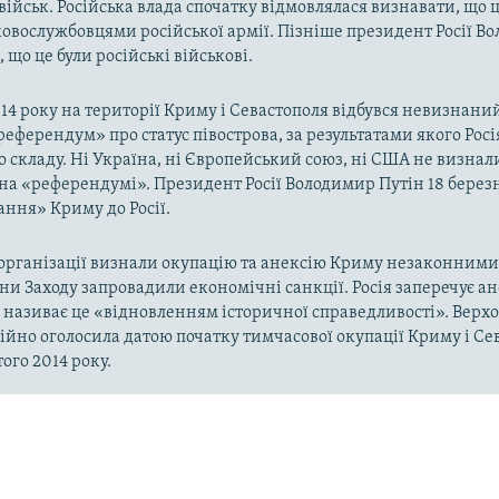
військ. Російська влада спочатку відмовлялася визнавати, що ц
ковослужбовцями російської армії. Пізніше президент Росії В
 що це були російські військові.
014 року на території Криму і Севастополя відбувся невизнани
«референдум» про статус півострова, за результатами якого Рос
о складу. Ні Україна, ні Європейський союз, ні США не визнал
на «референдумі». Президент Росії Володимир Путін 18 берез
ння» Криму до Росії.
рганізації визнали окупацію та анексію Криму незаконними 
аїни Заходу запровадили економічні санкції. Росія заперечує а
а називає це «відновленням історичної справедливості». Верх
ійно оголосила датою початку тимчасової окупації Криму і Се
ого 2014 року.