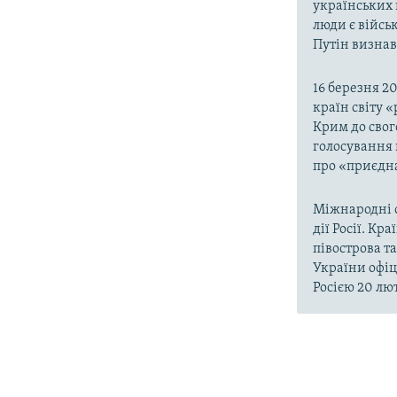
українських 
люди є війсь
Путін визнав,
16 березня 2
країн світу 
Крим до свог
голосування 
про «приєдна
Міжнародні о
дії Росії. Кр
півострова т
України офіц
Росією 20 лют