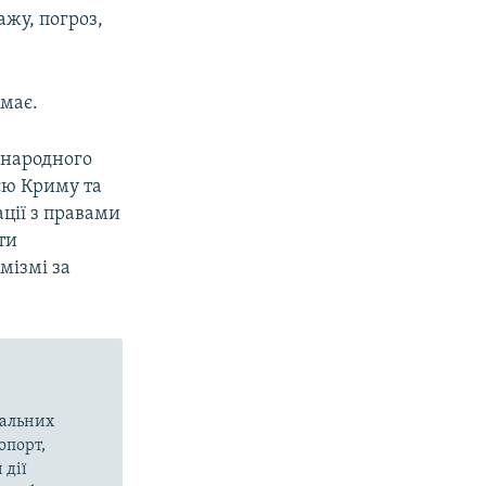
жу, погроз,
емає.
жнародного
єю Криму та
ації з правами
ти
мізмі за
вальних
опорт,
 дії