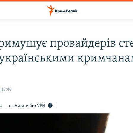
римушує провайдерів с
оукраїнськими кримчана
 13:46
ь
Читати без VPN