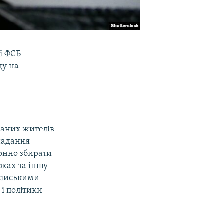
ї ФСБ
ду на
ваних жителів
надання
конно збирати
ежах та іншу
осійськими
і політики