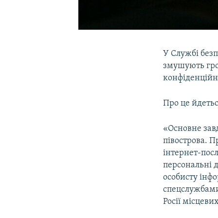
У Службі без
змушують гро
конфіденційн
Про це йдетьс
«Основне зав
півострова. 
інтернет-посл
персональні д
особисту інф
спецслужбами
Росії місцеви