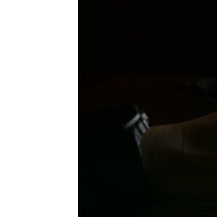
ВІДЕОУРОКИ «ELIFBE»
СВІДЧЕННЯ ОКУПАЦІЇ
УКРАЇНСЬКА ПРОБЛЕМА КРИМУ
ІНФОГРАФІКА