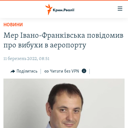
Доступність
посилання
Перейти
НОВИНИ
до
НОВИНИ
Мер Івано-Франківська повідомив
основного
ВОДА.КРИМ
матеріалу
про вибухи в аеропорту
ВІДЕО ТА ФОТО
Перейти
до
11 березень 2022, 08:51
ПОЛІТИКА
основної
БЛОГИ
Поділитись
Читати без VPN
навігації
Перейти
ПОГЛЯД
до
ІНТЕРВ'Ю
пошуку
ВСЕ ЗА ДЕНЬ
СПЕЦПРОЕКТИ
ЯК ОБІЙТИ БЛОКУВАННЯ
ДЕПОРТАЦІЯ