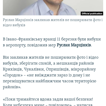
ВІДЕОУРОКИ «ELIFBE»
Русский
СВІДЧЕННЯ ОКУПАЦІЇ
Qırımtatar
Руслан Марцінків закликав жителів не поширювати фото і
УКРАЇНСЬКА ПРОБЛЕМА КРИМУ
відео вибухів
ДОЛУЧАЙСЯ!
ІНФОГРАФІКА
В Івано-Франківську вранці 11 березня були вибухи
в аеропорту, повідомив мер
Руслан Марцінків
.
Усі сайти RFE/RL
Він закликав жителів не поширювати фото і відео
вибухів, зберігати спокій, а мешканців районів
Крихівців, Чукалівки, Опришівців, мікрорайону
«Городок» – «не виїжджати зараз із дому і не
переміщуватися найближчим часом територією
районів».
«Поки тримайтеся вдома задля вашої безпеки!
Коли небезпека мине – повідомлю», – написав