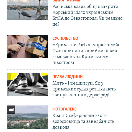
ВІЙНА ТА КРИМ
Російська влада обіцяє закрити
морський шлях українським
БпЛА до Севастополя. Чи реально
це?
СУСПІЛЬСТВО
«Крим – не Росія»: маркетплейс
Ozon припинив прийом нових
замовлень на Кримському
півострові
ПРАВА ЛЮДИНИ
Мить – і ти шпигун. Як у
кримських судах розглядають
звинувачення в держзраді
ФОТОГАЛЕРЕЇ
Краса Сімферопольського
водосховища та занедбаність
довкола