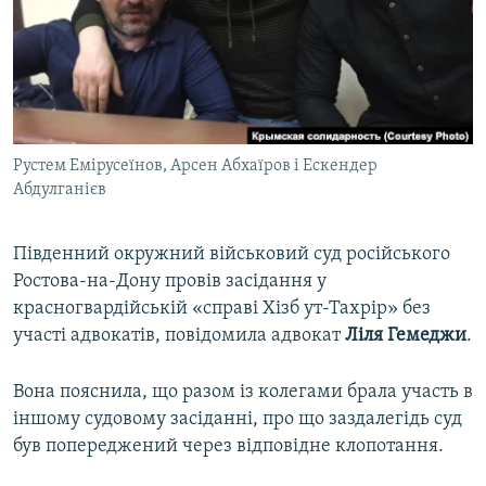
ВІДЕОУРОКИ «ELIFBE»
Русский
СВІДЧЕННЯ ОКУПАЦІЇ
Qırımtatar
УКРАЇНСЬКА ПРОБЛЕМА КРИМУ
ДОЛУЧАЙСЯ!
ІНФОГРАФІКА
Рустем Емірусеїнов, Арсен Абхаїров і Ескендер
Абдулганієв
Усі сайти RFE/RL
Південний окружний військовий суд російського
Ростова-на-Дону провів засідання у
красногвардійській «справі Хізб ут-Тахрір» без
участі адвокатів, повідомила адвокат
Ліля Гемеджи
.
Вона пояснила, що разом із колегами брала участь в
іншому судовому засіданні, про що заздалегідь суд
був попереджений через відповідне клопотання.