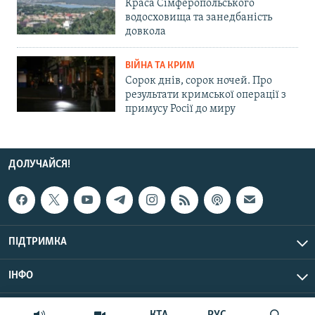
Краса Сімферопольського
водосховища та занедбаність
довкола
ВІЙНА ТА КРИМ
Сорок днів, сорок ночей. Про
результати кримської операції з
примусу Росії до миру
ДОЛУЧАЙСЯ!
ПІДТРИМКА
ІНФО
© Крим.Реалії, 2026 | Усі права застережено.