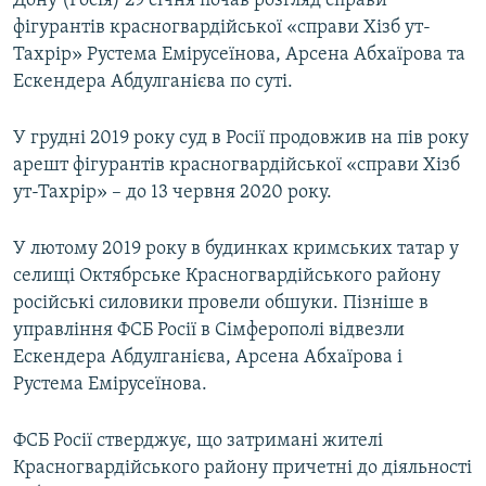
Дону (Росія) 29 січня почав розгляд справи
фігурантів красногвардійської «справи Хізб ут-
Тахрір» Рустема Емірусеїнова, Арсена Абхаїрова та
Ескендера Абдулганієва по суті.
У грудні 2019 року суд в Росії продовжив на пів року
арешт фігурантів красногвардійської «справи Хізб
ут-Тахрір» – до 13 червня 2020 року.
У лютому 2019 року в будинках кримських татар у
селищі Октябрське Красногвардійського району
російські силовики провели обшуки. Пізніше в
управління ФСБ Росії в Сімферополі відвезли
Ескендера Абдулганієва, Арсена Абхаїрова і
Рустема Емірусеїнова.
ФСБ Росії стверджує, що затримані жителі
Красногвардійського району причетні до діяльності