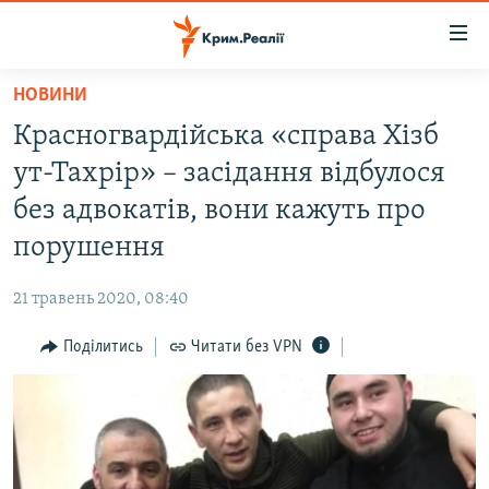
Доступність
посилання
Перейти
НОВИНИ
до
НОВИНИ
Красногвардійська «справа Хізб
основного
ВОДА.КРИМ
матеріалу
ут-Тахрір» – засідання відбулося
ВІДЕО ТА ФОТО
Перейти
без адвокатів, вони кажуть про
до
ПОЛІТИКА
порушення
основної
БЛОГИ
навігації
21 травень 2020, 08:40
Перейти
ПОГЛЯД
до
Поділитись
Читати без VPN
ІНТЕРВ'Ю
пошуку
ВСЕ ЗА ДЕНЬ
СПЕЦПРОЕКТИ
ЯК ОБІЙТИ БЛОКУВАННЯ
ДЕПОРТАЦІЯ