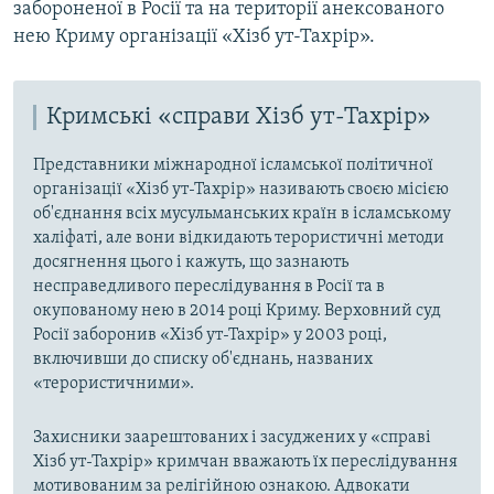
забороненої в Росії та на території анексованого
нею Криму організації «Хізб ут-Тахрір».
Кримські «справи Хізб ут-Тахрір»
Представники міжнародної ісламської політичної
організації «Хізб ут-Тахрір» називають своєю місією
об'єднання всіх мусульманських країн в ісламському
халіфаті, але вони відкидають терористичні методи
досягнення цього і кажуть, що зазнають
несправедливого переслідування в Росії та в
окупованому нею в 2014 році Криму. Верховний суд
Росії заборонив «Хізб ут-Тахрір» у 2003 році,
включивши до списку об'єднань, названих
«терористичними».
Захисники заарештованих і засуджених у «справі
Хізб ут-Тахрір» кримчан вважають їх переслідування
мотивованим за релігійною ознакою. Адвокати