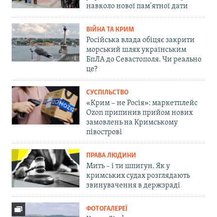
навколо нової пам'ятної дати
ВІЙНА ТА КРИМ
Російська влада обіцяє закрити
морський шлях українським
БпЛА до Севастополя. Чи реально
це?
СУСПІЛЬСТВО
«Крим – не Росія»: маркетплейс
Ozon припинив прийом нових
замовлень на Кримському
півострові
ПРАВА ЛЮДИНИ
Мить – і ти шпигун. Як у
кримських судах розглядають
звинувачення в держзраді
ФОТОГАЛЕРЕЇ