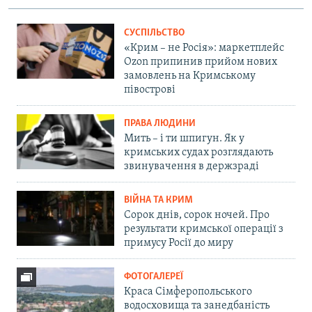
СУСПІЛЬСТВО
«Крим – не Росія»: маркетплейс
Ozon припинив прийом нових
замовлень на Кримському
півострові
ПРАВА ЛЮДИНИ
Мить – і ти шпигун. Як у
кримських судах розглядають
звинувачення в держзраді
ВІЙНА ТА КРИМ
Сорок днів, сорок ночей. Про
результати кримської операції з
примусу Росії до миру
ФОТОГАЛЕРЕЇ
Краса Сімферопольського
водосховища та занедбаність