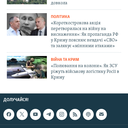
довкола
ПОЛІТИКА
«Короткострокова акція
перетворилася на війну на
виснаження»: Як пропаганда РФ
у Криму пояснює невдачі «СВО»
та залякує «мінними атаками»
ВІЙНА ТА КРИМ
«Полювання на колони». Як ЗСУ
ріжуть військову логістику Росії в
Криму
ДОЛУЧАЙСЯ!