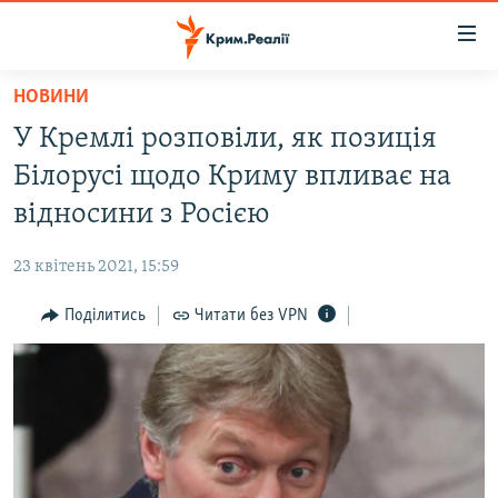
Доступність
посилання
Перейти
НОВИНИ
до
НОВИНИ
У Кремлі розповіли, як позиція
основного
ВОДА.КРИМ
матеріалу
Білорусі щодо Криму впливає на
ВІДЕО ТА ФОТО
Перейти
відносини з Росією
до
ПОЛІТИКА
основної
23 квітень 2021, 15:59
БЛОГИ
навігації
Перейти
Поділитись
Читати без VPN
ПОГЛЯД
до
ІНТЕРВ'Ю
пошуку
ВСЕ ЗА ДЕНЬ
СПЕЦПРОЕКТИ
ЯК ОБІЙТИ БЛОКУВАННЯ
ДЕПОРТАЦІЯ