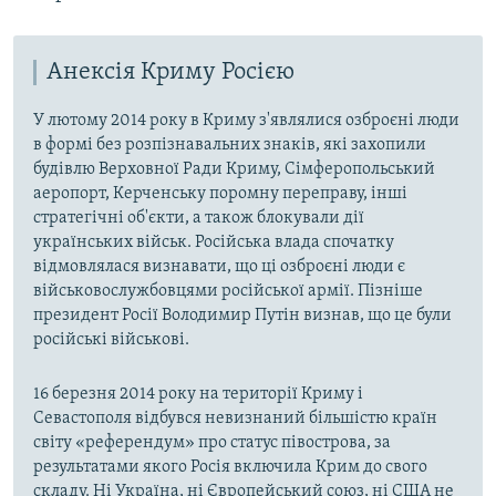
Анексія Криму Росією
У лютому 2014 року в Криму з'являлися озброєні люди
в формі без розпізнавальних знаків, які захопили
будівлю Верховної Ради Криму, Сімферопольський
аеропорт, Керченську поромну переправу, інші
стратегічні об'єкти, а також блокували дії
українських військ. Російська влада спочатку
відмовлялася визнавати, що ці озброєні люди є
військовослужбовцями російської армії. Пізніше
президент Росії Володимир Путін визнав, що це були
російські військові.
16 березня 2014 року на території Криму і
Севастополя відбувся невизнаний більшістю країн
світу «референдум» про статус півострова, за
результатами якого Росія включила Крим до свого
складу. Ні Україна, ні Європейський союз, ні США не