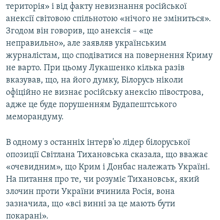
територія» і від факту невизнання російської
анексії світовою спільнотою «нічого не зміниться».
Згодом він говорив, що анексія – «це
неправильно», але заявляв українським
журналістам, що сподіватися на повернення Криму
не варто. При цьому Лукашенко кілька разів
вказував, що, на його думку, Білорусь ніколи
офіційно не визнає російську анексію півострова,
адже це буде порушенням Будапештського
меморандуму.
В одному з останніх інтерв'ю лідер білоруської
опозиції Світлана Тихановська сказала, що вважає
«очевидним», що Крим і Донбас належать Україні.
На питання про те, чи розуміє Тихановськ, який
злочин проти України вчинила Росія, вона
зазначила, що «всі винні за це мають бути
покарані».