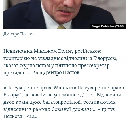
ВІДЕОУРОКИ «ELIFBE»
Русский
СВІДЧЕННЯ ОКУПАЦІЇ
Qırımtatar
УКРАЇНСЬКА ПРОБЛЕМА КРИМУ
Дмитро Пєсков
ДОЛУЧАЙСЯ!
ІНФОГРАФІКА
Невизнання Мінськом Криму російською
територією не ускладнює відносини з Білоруссю,
Усі сайти RFE/RL
сказав журналістам у п'ятницю прессекретар
президента Росії
Дмитро Пєсков
.
«Це суверенне право Мінська« Це суверенне право
Білорусі, це зовсім не ускладнює діалог. Відносини
двох країн дуже багатопрофільні, розвиваються
відносини в рамках Союзної держави», – цитує
Пєскова ТАСС.