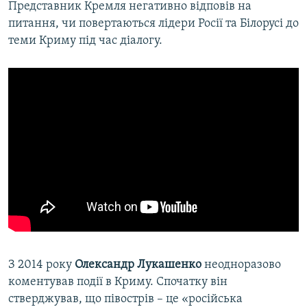
Представник Кремля негативно відповів на
питання, чи повертаються лідери Росії та Білорусі до
теми Криму під час діалогу.
З 2014 року
Олександр Лукашенко
неодноразово
коментував події в Криму. Спочатку він
стверджував, що півострів – це «російська