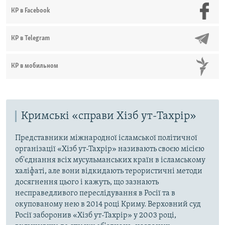
КР в Facebook
КР в Telegram
КР в мобильном
Кримські «справи Хізб ут-Тахрір»
Представники міжнародної ісламської політичної
організації «Хізб ут-Тахрір» називають своєю місією
об'єднання всіх мусульманських країн в ісламському
халіфаті, але вони відкидають терористичні методи
досягнення цього і кажуть, що зазнають
несправедливого переслідування в Росії та в
окупованому нею в 2014 році Криму. Верховний суд
Росії заборонив «Хізб ут-Тахрір» у 2003 році,