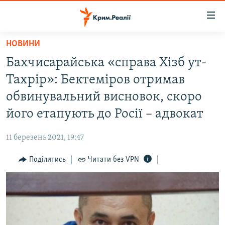
Доступність
посилання
Перейти
НОВИНИ
до
НОВИНИ
Бахчисарайська «справа Хізб ут-
основного
ВОДА.КРИМ
матеріалу
Тахрір»: Бектеміров отримав
ВІДЕО ТА ФОТО
Перейти
обвинувальний висновок, скоро
до
ПОЛІТИКА
його етапують до Росії – адвокат
основної
БЛОГИ
навігації
11 березень 2021, 19:47
Перейти
ПОГЛЯД
до
Поділитись
Читати без VPN
ІНТЕРВ'Ю
пошуку
ВСЕ ЗА ДЕНЬ
СПЕЦПРОЕКТИ
ЯК ОБІЙТИ БЛОКУВАННЯ
ДЕПОРТАЦІЯ