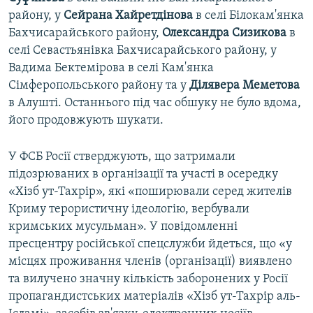
району, у
Сейрана Хайретдінова
в селі Білокам'янка
Бахчисарайського району,
Олександра Сизикова
в
селі Севастьянівка Бахчисарайського району, у
Вадима Бектемірова в селі Кам'янка
Сімферопольського району та у
Ділявера Меметова
в Алушті. Останнього під час обшуку не було вдома,
його продовжують шукати.
У ФСБ Росії стверджують, що затримали
підозрюваних в організації та участі в осередку
«Хізб ут-Тахрір», які «поширювали серед жителів
Криму терористичну ідеологію, вербували
кримських мусульман». У повідомленні
пресцентру російської спецслужби йдеться, що «у
місцях проживання членів (організації) виявлено
та вилучено значну кількість заборонених у Росії
пропагандистських матеріалів «Хізб ут-Тахрір аль-