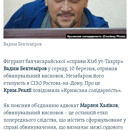
ВІДЕОУРОКИ «ELIFBE»
Русский
СВІДЧЕННЯ ОКУПАЦІЇ
Qırımtatar
УКРАЇНСЬКА ПРОБЛЕМА КРИМУ
ДОЛУЧАЙСЯ!
ІНФОГРАФІКА
Вадим Бектеміров
Фігурант бахчисарайської «справи Хізб ут-Тахрір»
Усі сайти RFE/RL
Вадим Бектеміров
у середу, 10 березня, отримав
обвинувальний висновок. Незабаром його
етапують в СІЗО Ростова-на-Дону. Про це
Крим.Реалії
повідомила «Кримська солідарність».
Як пояснив об'єднанню адвокат
Марлен Халіков
,
обвинувальний висновок – це останній етап
попереднього слідства, що містить сформульоване у
справі обвинувачення, що визначає межі судового