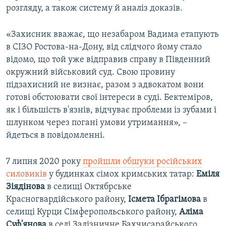
розгляду, а також систему й аналіз доказів.
«Захисник вважає, що незабаром Вадима етапують
в СІЗО Ростова-на-Дону, від слідчого йому стало
відомо, що той уже відправив справу в Південний
окружний військовий суд. Свою провину
підзахисний не визнає, разом з адвокатом вони
готові обстоювати свої інтереси в суді. Бектеміров,
як і більшість в'язнів, відчуває проблеми із зубами і
шлунком через погані умови утримання», –
йдеться в повідомленні.
7 липня 2020 року
пройшли обшуки російських
силовиків
у будинках сімох кримських татар:
Еміля
Зіядінова
в селищі Октябрське
Красногвардійського району,
Ісмета Ібрагімова
в
селищі Курци Сімферопольського району,
Аліма
Суф'янова
в селі Залізничне Бахчисарайського