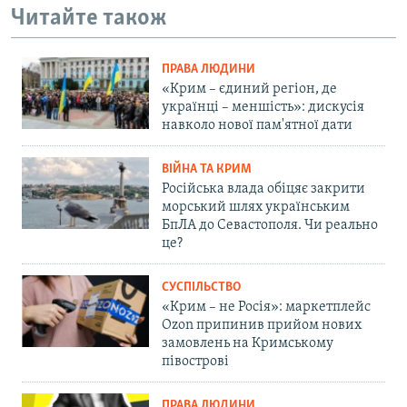
Читайте також
ПРАВА ЛЮДИНИ
«Крим – єдиний регіон, де
українці – меншість»: дискусія
навколо нової пам'ятної дати
ВІЙНА ТА КРИМ
Російська влада обіцяє закрити
морський шлях українським
БпЛА до Севастополя. Чи реально
це?
СУСПІЛЬСТВО
«Крим – не Росія»: маркетплейс
Ozon припинив прийом нових
замовлень на Кримському
півострові
ПРАВА ЛЮДИНИ