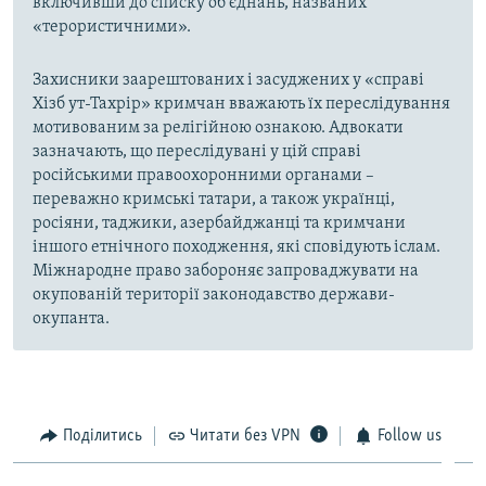
включивши до списку об'єднань, названих
«терористичними».
Захисники заарештованих і засуджених у «справі
Хізб ут-Тахрір» кримчан вважають їх переслідування
мотивованим за релігійною ознакою. Адвокати
зазначають, що переслідувані у цій справі
російськими правоохоронними органами –
переважно кримські татари, а також українці,
росіяни, таджики, азербайджанці та кримчани
іншого етнічного походження, які сповідують іслам.
Міжнародне право забороняє запроваджувати на
окупованій території законодавство держави-
окупанта.
Поділитись
Читати без VPN
Follow us