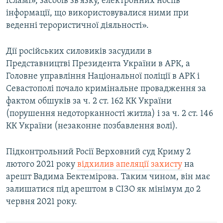
Ісламі», засобів зв'язку, електронних носіїв
інформації, що використовувалися ними при
веденні терористичної діяльності».
Дії російських силовиків засудили в
Представництві Президента України в АРК, а
Головне управління Національної поліції в АРК і
Севастополі почало кримінальне провадження за
фактом обшуків за ч. 2 ст. 162 КК України
(порушення недоторканності житла) і за ч. 2 ст. 146
КК України (незаконне позбавлення волі).
Підконтрольний Росії Верховний суд Криму 2
лютого 2021 року
відхилив апеляції захисту
на
арешт Вадима Бектемірова. Таким чином, він має
залишатися під арештом в СІЗО як мінімум до 2
червня 2021 року.