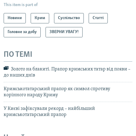
This item is part of
Новини
Крим
Суспільство
Статті
Головне за добу
ЗВЕРНИ УВАГУ!
ПО ТЕМІ
Золото на блакиті. Прапор кримських татар від появи –
до наших днів
Кримськотатарський прапор як символ спротиву
корінного народу Криму
У Києві зафіксували рекорд – найбільший
кримськотатарський прапор