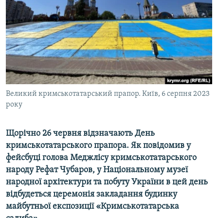
ВІДЕОУРОКИ «ELIFBE»
Русский
СВІДЧЕННЯ ОКУПАЦІЇ
Qırımtatar
УКРАЇНСЬКА ПРОБЛЕМА КРИМУ
ДОЛУЧАЙСЯ!
ІНФОГРАФІКА
Великий кримськотатарський прапор. Київ, 6 серпня 2023
року
Усі сайти RFE/RL
Щорічно 26 червня відзначають День
кримськотатарського прапора. Як повідомив у
фейсбуці голова Меджлісу кримськотатарського
народу Рефат Чубаров, у Національному музеї
народної архітектури та побуту України в цей день
відбудеться церемонія закладання будинку
майбутньої експозиції «Кримськотатарська