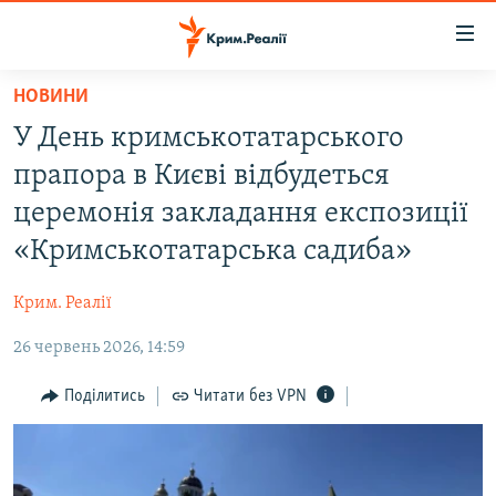
Доступність
посилання
Перейти
НОВИНИ
до
НОВИНИ
У День кримськотатарського
основного
ВОДА.КРИМ
матеріалу
прапора в Києві відбудеться
ВІДЕО ТА ФОТО
Перейти
церемонія закладання експозиції
до
ПОЛІТИКА
«Кримськотатарська садиба»
основної
БЛОГИ
навігації
Крим. Реалії
Перейти
ПОГЛЯД
до
26 червень 2026, 14:59
ІНТЕРВ'Ю
пошуку
ВСЕ ЗА ДЕНЬ
Поділитись
Читати без VPN
СПЕЦПРОЕКТИ
ЯК ОБІЙТИ БЛОКУВАННЯ
ДЕПОРТАЦІЯ