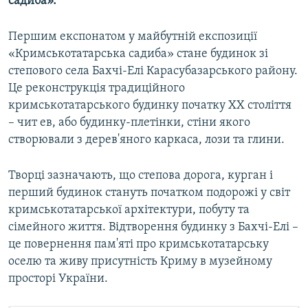
садиба».
Першим експонатом у майбутній експозиції
«Кримськотатарська садиба» стане будинок зі
степового села Бахчі-Елі Карасубазарського району.
Це реконструкція традиційного
кримськотатарського будинку початку ХХ століття
– чит ев, або будинку-плетінки, стіни якого
створювали з дерев'яного каркаса, лози та глини.
Творці зазначають, що степова дорога, курган і
перший будинок стануть початком подорожі у світ
кримськотатарської архітектури, побуту та
сімейного життя. Відтворення будинку з Бахчі-Елі –
це повернення пам'яті про кримськотатарську
оселю та живу присутність Криму в музейному
просторі України.