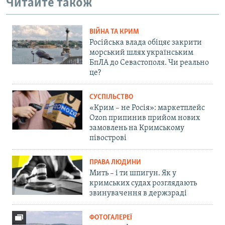
Читайте також
ВІЙНА ТА КРИМ
Російська влада обіцяє закрити
морський шлях українським
БпЛА до Севастополя. Чи реально
це?
СУСПІЛЬСТВО
«Крим – не Росія»: маркетплейс
Ozon припинив прийом нових
замовлень на Кримському
півострові
ПРАВА ЛЮДИНИ
Мить – і ти шпигун. Як у
кримських судах розглядають
звинувачення в держзраді
ФОТОГАЛЕРЕЇ