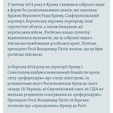
У лютому 2014 року в Криму з'являлися озброєні люди
в формі без розпізнавальних знаків, які захопили
будівлю Верховної Ради Криму, Сімферопольський
аеропорт, Керченську поромну переправу, інші
стратегічні об'єкти, а також блокували дії
українських військ. Російська влада спочатку
відмовлялася визнавати, що ці озброєні люди є
військовослужбовцями російської армії. Пізніше
президент Росії Володимир Путін визнав, що це були
російські військові.
16 березня 2014 року на території Криму і
Севастополя відбувся невизнаний більшістю країн
світу «референдум» про статус півострова, за
результатами якого Росія включила Крим до свого
складу. Ні Україна, ні Європейський союз, ні США не
визнали результати голосування на «референдумі».
Президент Росії Володимир Путін 18 березня
оголосив про «приєднання» Криму до Росії.