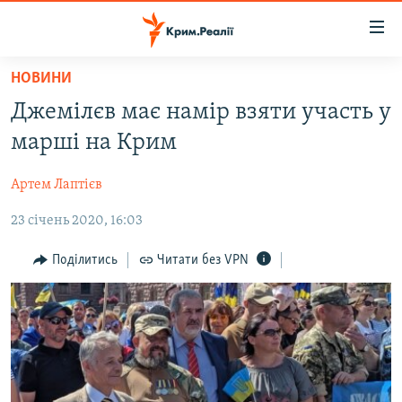
Доступність
посилання
Перейти
НОВИНИ
до
НОВИНИ
Джемілєв має намір взяти участь у
основного
ВОДА.КРИМ
матеріалу
марші на Крим
ВІДЕО ТА ФОТО
Перейти
до
Артем Лаптієв
ПОЛІТИКА
основної
23 січень 2020, 16:03
БЛОГИ
навігації
Перейти
ПОГЛЯД
Поділитись
Читати без VPN
до
ІНТЕРВ'Ю
пошуку
ВСЕ ЗА ДЕНЬ
СПЕЦПРОЕКТИ
ЯК ОБІЙТИ БЛОКУВАННЯ
ДЕПОРТАЦІЯ