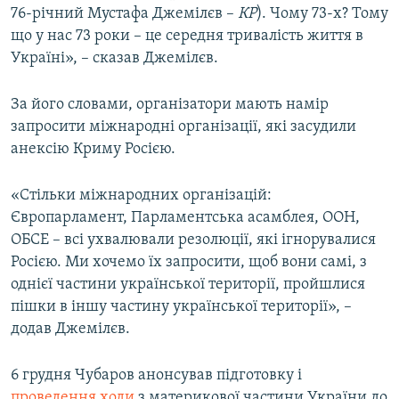
76-річний Мустафа Джемілєв –
КР
). Чому 73-х? Тому
що у нас 73 роки – це середня тривалість життя в
Україні», – сказав Джемілєв.
За його словами, організатори мають намір
запросити міжнародні організації, які засудили
анексію Криму Росією.
«Стільки міжнародних організацій:
Європарламент, Парламентська асамблея, ООН,
ОБСЕ – всі ухвалювали резолюції, які ігнорувалися
Росією. Ми хочемо їх запросити, щоб вони самі, з
однієї частини української території, пройшлися
пішки в іншу частину української території», –
додав Джемілєв.
6 грудня Чубаров анонсував підготовку і
проведення ходи
з материкової частини України до