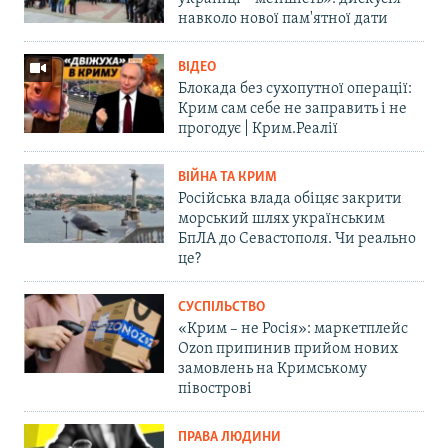
навколо нової пам'ятної дати
ВІДЕО
Блокада без сухопутної операції:
Крим сам себе не заправить і не
прогодує | Крим.Реалії
ВІЙНА ТА КРИМ
Російська влада обіцяє закрити
морський шлях українським
БпЛА до Севастополя. Чи реально
це?
СУСПІЛЬСТВО
«Крим – не Росія»: маркетплейс
Ozon припинив прийом нових
замовлень на Кримському
півострові
ПРАВА ЛЮДИНИ