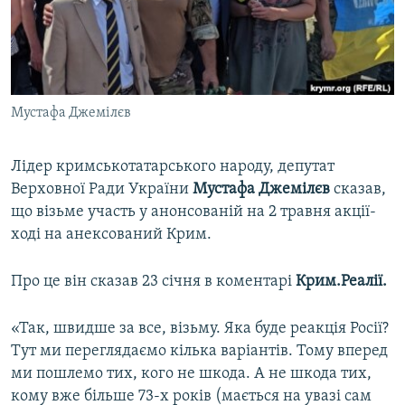
ВІДЕОУРОКИ «ELIFBE»
Русский
СВІДЧЕННЯ ОКУПАЦІЇ
Qırımtatar
УКРАЇНСЬКА ПРОБЛЕМА КРИМУ
ДОЛУЧАЙСЯ!
Мустафа Джемілєв
ІНФОГРАФІКА
Лідер кримськотатарського народу, депутат
Верховної Ради України
Мустафа Джемілєв
сказав,
Усі сайти RFE/RL
що візьме участь у анонсованій на 2 травня акції-
ході на анексований Крим.
Про це він сказав 23 січня в коментарі
Крим.Реалії.
«Так, швидше за все, візьму. Яка буде реакція Росії?
Тут ми переглядаємо кілька варіантів. Тому вперед
ми пошлемо тих, кого не шкода. А не шкода тих,
кому вже більше 73-х років (мається на увазі сам