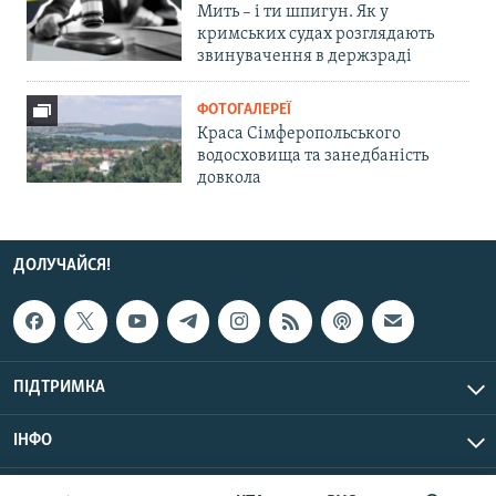
Мить – і ти шпигун. Як у
кримських судах розглядають
звинувачення в держзраді
ФОТОГАЛЕРЕЇ
Краса Сімферопольського
водосховища та занедбаність
довкола
ДОЛУЧАЙСЯ!
ПІДТРИМКА
ІНФО