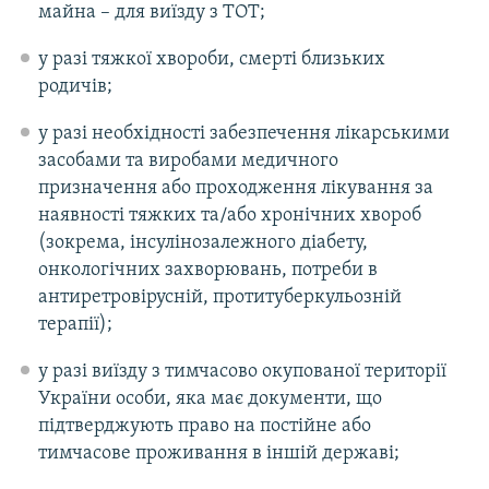
майна – для виїзду з ТОТ;
у разі тяжкої хвороби, смерті близьких
родичів;
у разі необхідності забезпечення лікарськими
засобами та виробами медичного
призначення або проходження лікування за
наявності тяжких та/або хронічних хвороб
(зокрема, інсулінозалежного діабету,
онкологічних захворювань, потреби в
антиретровірусній, протитуберкульозній
терапії);
у разі виїзду з тимчасово окупованої території
України особи, яка має документи, що
підтверджують право на постійне або
тимчасове проживання в іншій державі;