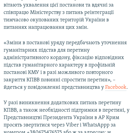
вітають ухвалення цієї постанови та вдячні за
співпрацю Міністерству з питань реінтеграції
тимчасово окупованих територій України в
питаннях напрацювання цих змін.
«Зміни в постанові уряду передбачають уточнення
гуманітарних підстав для перетину
адміністративного кордону, фіксацію відповідних
підстав гуманітарного характеру в профільній
постанові КМУ і в разі можливого повторного
закриття КПВВ повинні спростити перетин», –
йдеться у повідомленні представництва у
Facebook
.
У разі виникнення додаткових питань перетину
КПВВ, а також необхідності підтримки в перетині, у
Представництві Президента України в АР Крим
просять звертатися через Viber і WhatsAppp за
номером +380675476575 або ж за адресою: м.