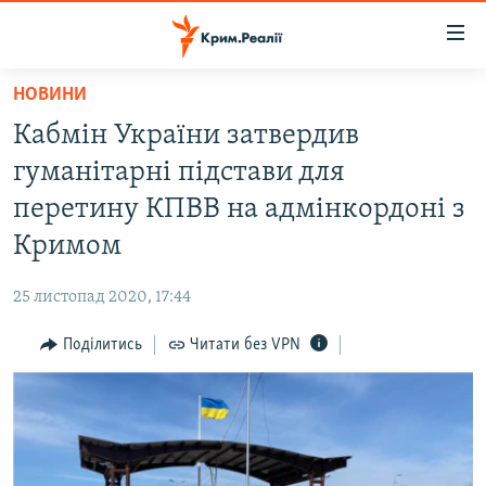
Доступність
посилання
Перейти
НОВИНИ
до
НОВИНИ
Кабмін України затвердив
основного
ВОДА.КРИМ
матеріалу
гуманітарні підстави для
ВІДЕО ТА ФОТО
Перейти
перетину КПВВ на адмінкордоні з
до
ПОЛІТИКА
Кримом
основної
БЛОГИ
навігації
25 листопад 2020, 17:44
Перейти
ПОГЛЯД
до
Поділитись
Читати без VPN
ІНТЕРВ'Ю
пошуку
ВСЕ ЗА ДЕНЬ
СПЕЦПРОЕКТИ
ЯК ОБІЙТИ БЛОКУВАННЯ
ДЕПОРТАЦІЯ