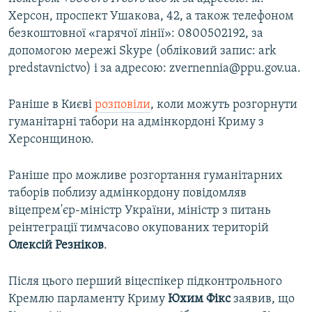
Херсон, проспект Ушакова, 42, а також телефоном
безкоштовної «гарячої лінії»: 0800502192, за
допомогою мережі Skype (обліковий запис: ark
predstavnictvo) і за адресою: zvernennia@ppu.gov.ua.
Раніше в Києві
розповіли
, коли можуть розгорнути
гуманітарні табори на адмінкордоні Криму з
Херсонщиною.
Раніше про можливе розгортання гуманітарних
таборів поблизу адмінкордону повідомляв
віцепрем'єр-міністр України, міністр з питань
реінтеграції тимчасово окупованих територій
Олексій Резніков
.
Після цього перший віцеспікер підконтрольного
Кремлю парламенту Криму
Юхим Фікс
заявив, що