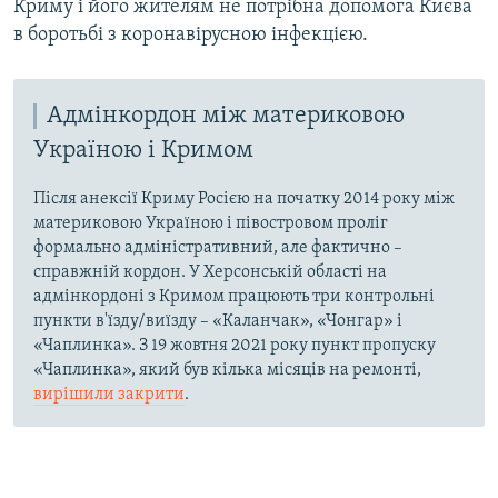
Криму і його жителям не потрібна допомога Києва
в боротьбі з коронавірусною інфекцією.
Адмінкордон між материковою
Україною і Кримом
Після анексії Криму Росією на початку 2014 року між
материковою Україною і півостровом проліг
формально адміністративний, але фактично –
справжній кордон. У Херсонській області на
адмінкордоні з Кримом працюють три контрольні
пункти в'їзду/виїзду – «Каланчак», «Чонгар» і
«Чаплинка». З 19 жовтня 2021 року пункт пропуску
«Чаплинка», який був кілька місяців на ремонті,
вирішили закрити
.