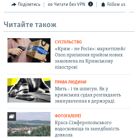
Поділитись
Читати без VPN
Follow us
Читайте також
СУСПІЛЬСТВО
«Крим – не Росія»: маркетплейс
Ozon припинив прийом нових
замовлень на Кримському
півострові
ПРАВА ЛЮДИНИ
Мить – і ти шпигун. Як у
кримських судах розглядають
звинувачення в держзраді
ФОТОГАЛЕРЕЇ
Краса Сімферопольського
водосховища та занедбаність
довкола