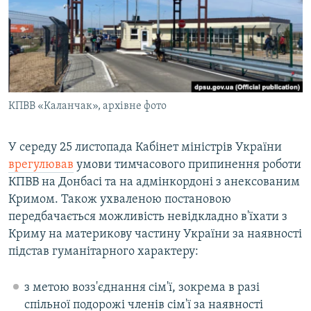
ВІДЕОУРОКИ «ELIFBE»
Русский
СВІДЧЕННЯ ОКУПАЦІЇ
Qırımtatar
УКРАЇНСЬКА ПРОБЛЕМА КРИМУ
ДОЛУЧАЙСЯ!
ІНФОГРАФІКА
КПВВ «Каланчак», архівне фото
У середу 25 листопада Кабінет міністрів України
Усі сайти RFE/RL
врегулював
умови тимчасового припинення роботи
КПВВ на Донбасі та на адмінкордоні з анексованим
Кримом. Також ухваленою постановою
передбачається можливість невідкладно в'їхати з
Криму на материкову частину України за наявності
підстав гуманітарного характеру:
з метою возз'єднання сім'ї, зокрема в разі
спільної подорожі членів сім'ї за наявності