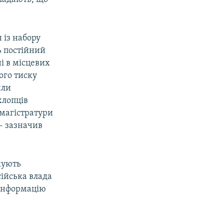
 із набору
ь постійний
і в місцевих
ого тиску
или
хлопців
 магістратури
 – зазначив
кують
сійська влада
 інформацію