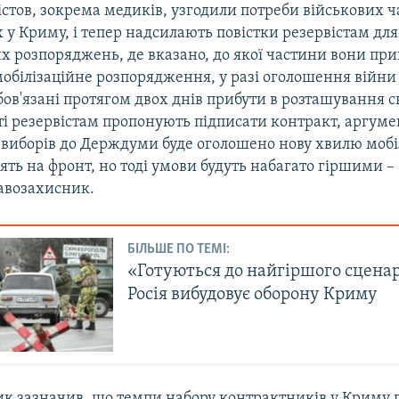
стов, зокрема медиків, узгодили потреби військових ч
у Криму, і тепер надсилають повістки резервістам для
х розпоряджень, де вказано, до якої частини вони прип
обілізаційне розпорядження, у разі оголошення війни
обов'язані протягом двох днів прибути в розташування с
ті резервістам пропонують підписати контракт, аргум
 виборів до Держдуми буде оголошено нову хвилю мобіліз
ять на фронт, но тоді умови будуть набагато гіршими – 
авозахисник.
БІЛЬШЕ ПО ТЕМІ:
«Готуються до найгіршого сценар
Росія вибудовує оборону Криму
к зазначив, що темпи набору контрактників у Криму 