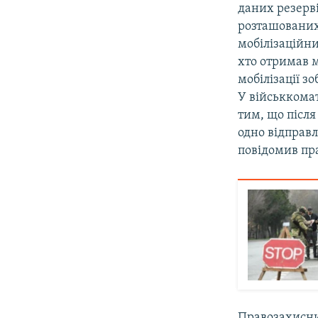
даних резерві
розташованих 
мобілізаційни
хто отримав м
мобілізації з
У військкома
тим, що після
одно відправл
повідомив пр
Правозахисни