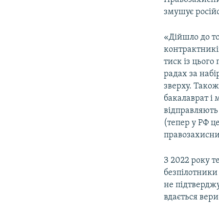
змушує росій
«Дійшло до то
контрактникі
тиск із цього
радах за наб
зверху. Тако
бакалаврат і 
відправляють 
(тепер у РФ ц
правозахисни
З 2022 року 
безпілотники 
не підтвердж
вдається вери