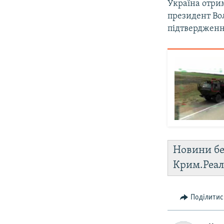
Україна отрим
президент Вол
підтвердження
Новини бе
Крим.Реал
Поділитис