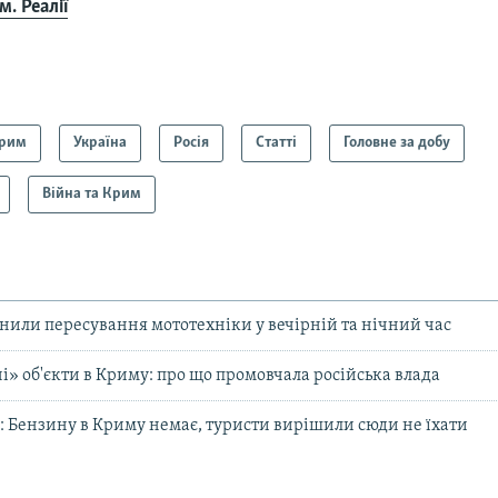
. Реалії
рим
Україна
Росія
Статті
Головне за добу
Війна та Крим
нили пересування мототехніки у вечірній та нічний час
і» об'єкти в Криму: про що промовчала російська влада
 Бензину в Криму немає, туристи вирішили сюди не їхати