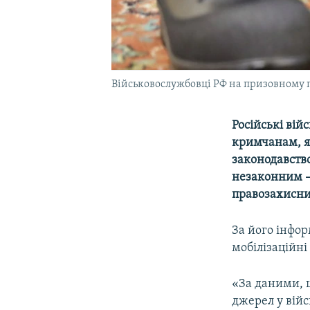
Військовослужбовці РФ на призовному п
Російські ві
кримчанам, як
законодавств
незаконним 
правозахисни
За його інфор
мобілізаційн
«За даними, щ
джерел у вій