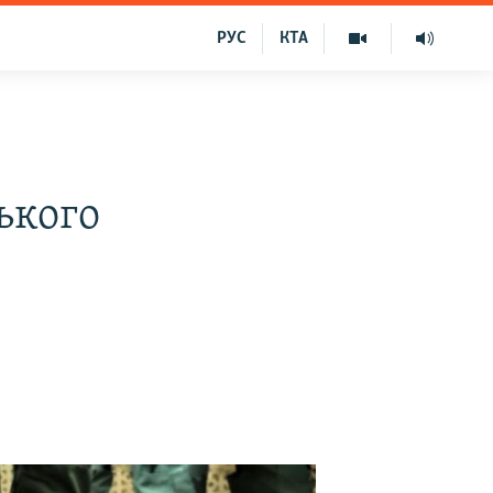
РУС
КТА
ького