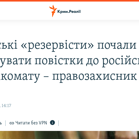
ькі «резервісти» почали
увати повістки до російс
ккомату – правозахисник
 14:17
ь
Читати без VPN