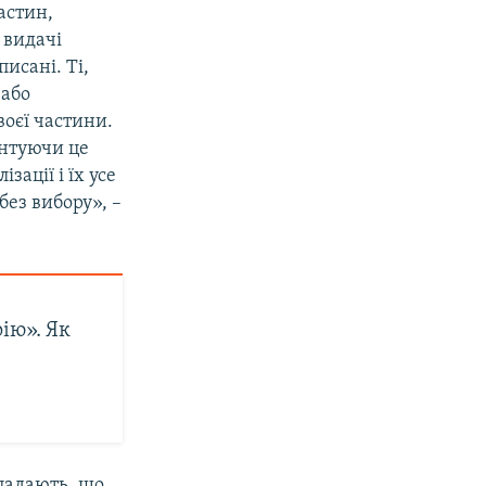
астин,
 видачі
исані. Ті,
 або
воєї частини.
ентуючи це
ації і їх усе
без вибору», –
ію». Як
падають, що