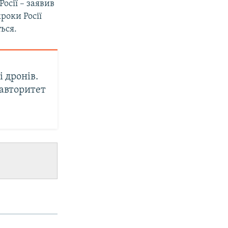
осії – заявив
роки Росії
ься.
і дронів.
 авторитет