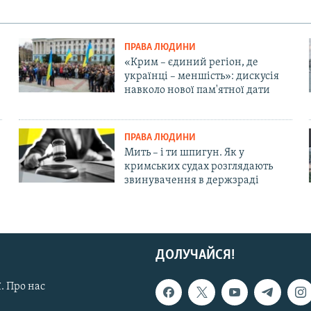
ПРАВА ЛЮДИНИ
«Крим – єдиний регіон, де
українці – меншість»: дискусія
навколо нової пам'ятної дати
ПРАВА ЛЮДИНИ
Мить – і ти шпигун. Як у
кримських судах розглядають
звинувачення в держзраді
ДОЛУЧАЙСЯ!
. Про нас