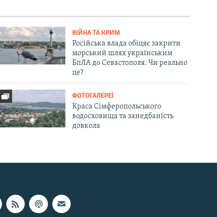
ВІЙНА ТА КРИМ
Російська влада обіцяє закрити
морський шлях українським
БпЛА до Севастополя. Чи реально
це?
ФОТОГАЛЕРЕЇ
Краса Сімферопольського
водосховища та занедбаність
довкола