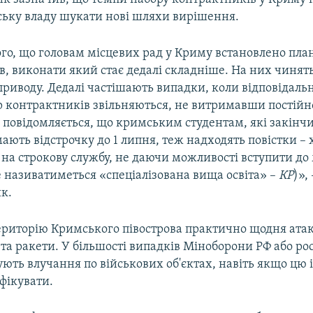
ську владу шукати нові шляхи вирішення.
го, що головам місцевих рад у Криму встановлено план
в, виконати який стає дедалі складніше. На них чинят
 приводу. Дедалі частішають випадки, коли відповідальн
ір контрактників звільняються, не витримавши постійн
ж повідомляється, що кримським студентам, які закінч
мають відстрочку до 1 липня, теж надходять повістки – 
на строкову службу, не даючи можливості вступити до
е називатиметься «спеціалізована вища освіта» –
КР
)»,
к.
територію Кримського півострова практично щодня ата
та ракети. У більшості випадків Міноборони РФ або ро
ують влучання по військових об'єктах, навіть якщо цю
фікувати.