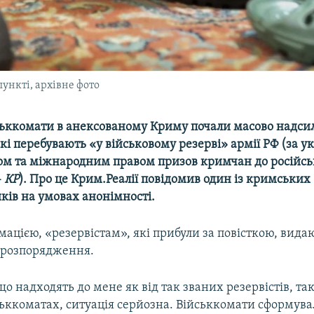
ункті, архівне фото
йськкомати в анексованому Криму почали масово надси
і перебувають «у військовому резерві» армії РФ (за у
ом та міжнародним правом призов кримчан до російськ
–
КР
). Про це Крим.Реалії повідомив один із кримських
ків на умовах анонімності.
мацією, «резервістам», які прибули за повісткою, вида
і розпорядження.
о надходять до мене як від так званих резервістів, так 
ськкоматах, ситуація серйозна. Військкомати сформува