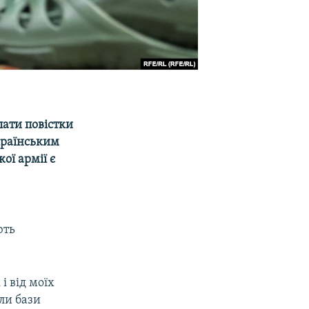
лати повістки
країнським
ої армії є
ють
і від моїх
ли бази