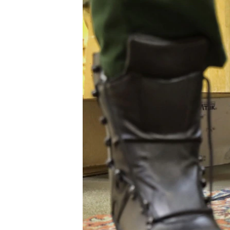
ВІДЕОУРОКИ «ELIFBE»
СВІДЧЕННЯ ОКУПАЦІЇ
УКРАЇНСЬКА ПРОБЛЕМА КРИМУ
ІНФОГРАФІКА