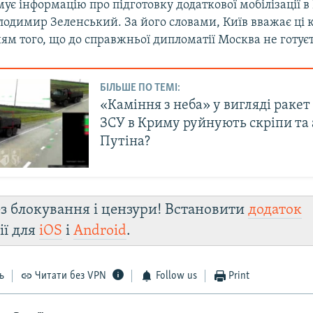
ує інформацію про підготовку додаткової мобілізації в Р
одимир Зеленський. За його словами, Київ вважає ці к
м того, що до справжньої дипломатії Москва не готуєт
БІЛЬШЕ ПО ТЕМІ:
«Каміння з неба» у вигляді ракет 
ЗСУ в Криму руйнують скріпи та
Путіна?
з блокування і цензури! Встановити
додаток
ії для
iOS
і
Android
.
ь
Читати без VPN
Follow us
Print