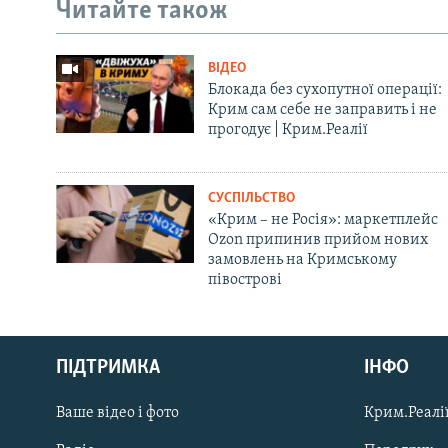
Читайте також
ВІДЕО
Блокада без сухопутної операції:
Крим сам себе не заправить і не
прогодує | Крим.Реалії
СУСПІЛЬСТВО
«Крим – не Росія»: маркетплейс
Ozon припинив прийом нових
замовлень на Кримському
півострові
Русский
ПІДТРИМКА
ІНФО
Qırımtatar
Ваше відео і фото
Крим.Реалії
ДОЛУЧАЙСЯ!