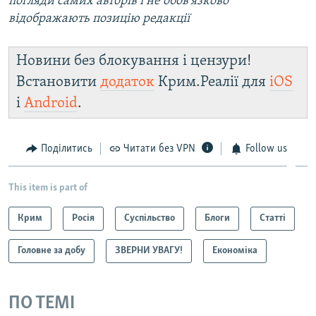
погляди самих авторів і не обов'язково
відображають позицію редакції
Новини без блокування і цензури!
Встановити
додаток
Крим.Реалії для
iOS
і
Android
.
Поділитись
Читати без VPN
Follow us
This item is part of
Крим
Росія
Суспільство
Блоги
Статті
Головне за добу
ЗВЕРНИ УВАГУ!
Економіка
ПО ТЕМІ