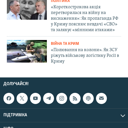
ПОЛІТИКА
«Короткострокова акція
перетворилася на війну на
виснаження»: Як пропаганда РФ
у Криму пояснює невдачі «СВО»
та залякує «мінними атаками»
ВІЙНА ТА КРИМ
«Полювання на колони». Як ЗСУ
ріжуть військову логістику Росії в
Криму
ДОЛУЧАЙСЯ!
ПІДТРИМКА