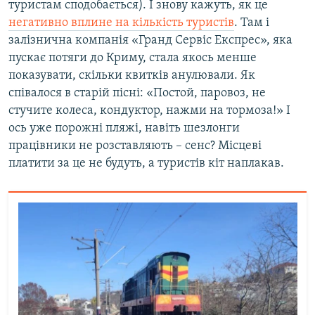
туристам сподобається). І знову кажуть, як це
негативно вплине на кількість туристів
. Там і
залізнична компанія «Гранд Сервіс Експрес», яка
пускає потяги до Криму, стала якось менше
показувати, скільки квитків анулювали. Як
співалося в старій пісні: «Постой, паровоз, не
стучите колеса, кондуктор, нажми на тормоза!» І
ось уже порожні пляжі, навіть шезлонги
працівники не розставляють – сенс? Місцеві
платити за це не будуть, а туристів кіт наплакав.