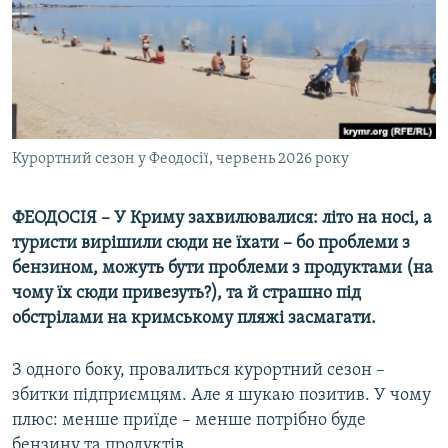
ВІДЕОУРОКИ «ELIFBE»
Русский
СВІДЧЕННЯ ОКУПАЦІЇ
Qırımtatar
УКРАЇНСЬКА ПРОБЛЕМА КРИМУ
ДОЛУЧАЙСЯ!
ІНФОГРАФІКА
Курортний сезон у Феодосії, червень 2026 року
ФЕОДОСІЯ – У Криму захвилювалися: літо на носі, а
Усі сайти RFE/RL
туристи вирішили сюди не їхати – бо проблеми з
бензином, можуть бути проблеми з продуктами (на
чому їх сюди привезуть?), та й страшно під
обстрілами на кримському пляжі засмагати.
З одного боку, провалиться курортний сезон –
збитки підприємцям. Але я шукаю позитив. У чому
плюс: менше приїде – менше потрібно буде
бензину та продуктів.