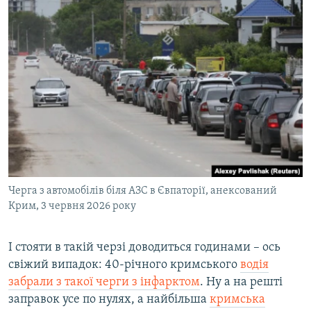
Черга з автомобілів біля АЗС в Євпаторії, анексований
Крим, 3 червня 2026 року
І стояти в такій черзі доводиться годинами – ось
свіжий випадок: 40-річного кримського
водія
забрали з такої черги з інфарктом
. Ну а на решті
заправок усе по нулях, а найбільша
кримська