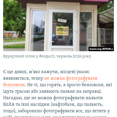
Курортний сезон у Феодосії, червень 2026 року
Є ще дивні, м'яко кажучи, місцеві укази:
виявляється, тепер
не можна фотографувати
бензовози
. Не ті, що горять, а просто бензовози, які
їдуть трасою або зливають пальне на заправці.
Нагадаю, ще не можна фотографувати нальоти
БпЛА та їхні наслідки (нафтобази, що палають,
тощо), заборонено фотографувати все, що летить у