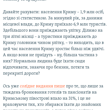
Давайте рахувати: населення Криму – 1,9 млн осіб,
згідно зі статистикою. За минулий рік, за даними
місцевої влади, до Криму приїхало 6,9 млн туристів.
Здебільшого вони приїжджають улітку. Ділимо на
три літні місяці – а туристики приїжджають до
Криму головним чином улітку, – то виходить, що в
цей час населення Криму зростає більш ніж удвічі.
А якщо вони не приїдуть – ну, більша частина з
них? Нормальна людина буде їхати сюди
відпочивати, знаючи про бензин, потяги та
перекриті дороги?
Ось уже
солідне видання пише
про те, що лише за
тиждень бронювання готелів та пансіонатів на
Кримському півострові впало на 31%, і це не
враховуючи тих, хто збирався їхати до знайомих