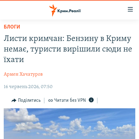
Доступність
посилання
Перейти
БЛОГИ
до
НОВИНИ
Листи кримчан: Бензину в Криму
основного
ВОДА.КРИМ
матеріалу
немає, туристи вирішили сюди не
ВІДЕО ТА ФОТО
Перейти
їхати
до
ПОЛІТИКА
основної
Армен Хачатуров
БЛОГИ
навігації
Перейти
16 червень 2026, 07:50
ПОГЛЯД
до
ІНТЕРВ'Ю
Поділитись
Читати без VPN
пошуку
ВСЕ ЗА ДЕНЬ
СПЕЦПРОЕКТИ
ЯК ОБІЙТИ БЛОКУВАННЯ
ДЕПОРТАЦІЯ