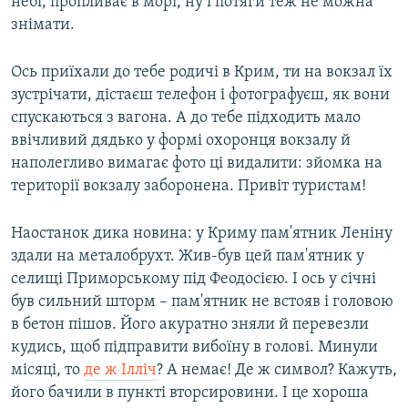
небі, пропливає в морі, ну і потяги теж не можна
знімати.
Ось приїхали до тебе родичі в Крим, ти на вокзал їх
зустрічати, дістаєш телефон і фотографуєш, як вони
спускаються з вагона. А до тебе підходить мало
ввічливий дядько у формі охоронця вокзалу й
наполегливо вимагає фото ці видалити: зйомка на
території вокзалу заборонена. Привіт туристам!
Наостанок дика новина: у Криму пам'ятник Леніну
здали на металобрухт. Жив-був цей пам'ятник у
селищі Приморському під Феодосією. І ось у січні
був сильний шторм – пам'ятник не встояв і головою
в бетон пішов. Його акуратно зняли й перевезли
кудись, щоб підправити вибоїну в голові. Минули
місяці, то
де ж Ілліч
? А немає! Де ж символ? Кажуть,
його бачили в пункті вторсировини. І це хороша