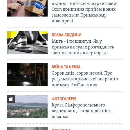
«Крим – не Росія»: маркетплейс
Ozon припинив прийом нових
замовлень на Кримському
півострові
ПРАВА ЛЮДИНИ
Мить – і ти шпигун. Як у
кримських судах розглядають
звинувачення в держзраді
ВІЙНА ТА КРИМ
Сорок днів, сорок ночей. Про
результати кримської операції з
примусу Росії до миру
ФОТОГАЛЕРЕЇ
Краса Сімферопольського
водосховища та занедбаність
довкола