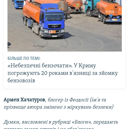
БІЛЬШЕ ПО ТЕМІ:
«Небезпечні бензочати». У Криму
погрожують 20 роками в'язниці за зйомку
бензовозів
Армен Хачатуров
,
блогер із Феодосії (ім'я та
прізвище автора змінено з міркувань безпеки)
Думки, висловлені в рубриці «Блоги», передають