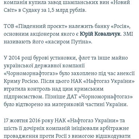
компанія купила завод шампанських вин «Новий
Світ» в Судаку за 1,5 млрд рублів.
ТОВ «Південний проєкт» належить банку «Росія»,
основним акціонером якого є
Юрій Ковальчук
. ЗМІ
називають його «касиром Путіна».
У 2014 році бурові установки, флот та інше майно
української державної компанії
«Чорноморнафтогаз» було захоплено під час анексії
Криму Росією. Після цього НАК «Нафтогаз України»
втратила контроль над цим кримським
підприємством. Пізніше ДАТ «Чорноморнафтогаз»
було відтворено на материковій частині України.
17 жовтня 2016 року НАК «Нафтогаз України» та
шість її дочірніх компаній ініціювали арбітражне
провадження проти Росії з вимогою відшкодувати