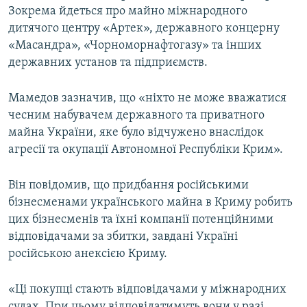
Зокрема йдеться про майно міжнародного
дитячого центру «Артек», державного концерну
«Масандра», «Чорноморнафтогазу» та інших
державних установ та підприємств.
Мамедов зазначив, що «ніхто не може вважатися
чесним набувачем державного та приватного
майна України, яке було відчужено внаслідок
агресії та окупації Автономної Республіки Крим».
Він повідомив, що придбання російськими
бізнесменами українського майна в Криму робить
цих бізнесменів та їхні компанії потенційними
відповідачами за збитки, завдані Україні
російською анексією Криму.
«Ці покупці стають відповідачами у міжнародних
судах. При цьому відповідатимуть вони у разі