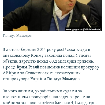
ВІДЕОУРОКИ «ELIFBE»
Русский
СВІДЧЕННЯ ОКУПАЦІЇ
Qırımtatar
УКРАЇНСЬКА ПРОБЛЕМА КРИМУ
ДОЛУЧАЙСЯ!
ІНФОГРАФІКА
Гюндуз Мамедов
З лютого-березня 2014 року російська влада в
Усі сайти RFE/RL
анексованому Криму захопила понад 4 тисячі
об'єктів, вартістю понад 60,2 мільярдів гривень.
Про це
Крим.Реалії
повідомив колишній прокурор
АР Крим та Севастополя та ексзаступник
генпрокурора України
Гюндуз Мамедов
.
За його даними, українськими судами за
клопотанням прокурорів накладено арешт на
майно загальною вартістю близько 4,1 млрд. грн.