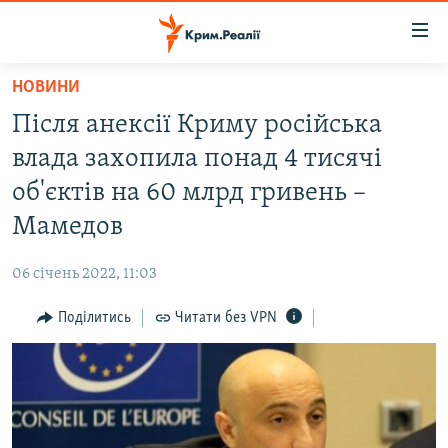
Доступність
посилання
Перейти
НОВИНИ
до
НОВИНИ
Після анексії Криму російська
основного
ВОДА.КРИМ
матеріалу
влада захопила понад 4 тисячі
ВІДЕО ТА ФОТО
Перейти
об'єктів на 60 млрд гривень –
до
ПОЛІТИКА
Мамедов
основної
БЛОГИ
навігації
06 січень 2022, 11:03
Перейти
ПОГЛЯД
до
Поділитись
Читати без VPN
ІНТЕРВ'Ю
пошуку
ВСЕ ЗА ДЕНЬ
СПЕЦПРОЕКТИ
ЯК ОБІЙТИ БЛОКУВАННЯ
ДЕПОРТАЦІЯ