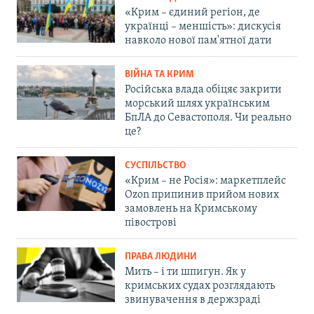
«Крим – єдиний регіон, де
українці – меншість»: дискусія
навколо нової пам'ятної дати
ВІЙНА ТА КРИМ
Російська влада обіцяє закрити
морський шлях українським
БпЛА до Севастополя. Чи реально
це?
СУСПІЛЬСТВО
«Крим – не Росія»: маркетплейс
Ozon припинив прийом нових
замовлень на Кримському
півострові
ПРАВА ЛЮДИНИ
Мить – і ти шпигун. Як у
кримських судах розглядають
звинувачення в держзраді