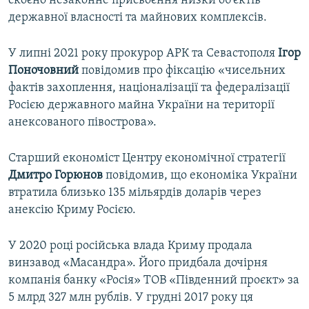
скоєно незаконне присвоєння низки об'єктів
державної власності та майнових комплексів.
У липні 2021 року прокурор АРК та Севастополя
Ігор
Поночовний
повідомив про фіксацію «чисельних
фактів захоплення, націоналізації та федералізації
Росією державного майна України на території
анексованого півострова».
Старший економіст Центру економічної стратегії
Дмитро Горюнов
повідомив, що економіка України
втратила близько 135 мільярдів доларів через
анексію Криму Росією.
У 2020 році російська влада Криму продала
винзавод «Масандра». Його придбала дочірня
компанія банку «Росія» ТОВ «Південний проєкт» за
5 млрд 327 млн рублів. У грудні 2017 року ця