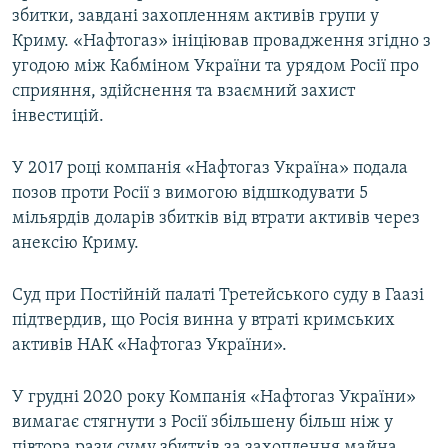
збитки, завдані захопленням активів групи у
Криму. «Нафтогаз» ініціював провадження згідно з
угодою між Кабміном України та урядом Росії про
сприяння, здійснення та взаємний захист
інвестицій.
У 2017 році компанія «Нафтогаз Україна» подала
позов проти Росії з вимогою відшкодувати 5
мільярдів доларів збитків від втрати активів через
анексію Криму.
Суд при Постійній палаті Третейського суду в Гаазі
підтвердив, що Росія винна у втраті кримських
активів НАК «Нафтогаз України».
У грудні 2020 року Компанія «Нафтогаз України»
вимагає стягнути з Росії збільшену більш ніж у
півтора рази суму збитків за захоплення майна