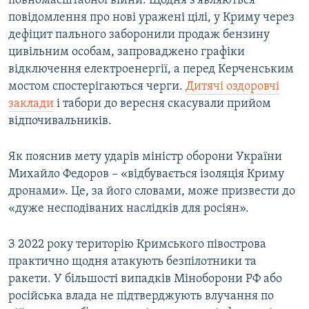
повномасштабної війни. Щодня з'являються
повідомлення про нові уражені цілі, у Криму через
дефіцит пального заборонили продаж бензину
цивільним особам, запроваджено графіки
відключення електроенергії, а перед Керченським
мостом спостерігаються черги.
Дитячі оздоровчі
заклади
і табори до вересня скасували прийом
відпочивальників.
Як пояснив мету ударів міністр оборони України
Михайло Федоров – «відбувається ізоляція Криму
дронами». Це, за його словами, може призвести до
«дуже несподіваних наслідків для росіян».
З 2022 року територію Кримського півострова
практично щодня атакують безпілотники та
ракети. У більшості випадків Міноборони РФ або
російська влада не підтверджують влучання по