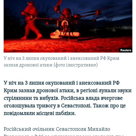
ВІДЕОУРОКИ «ELIFBE»
Русский
СВІДЧЕННЯ ОКУПАЦІЇ
Qırımtatar
УКРАЇНСЬКА ПРОБЛЕМА КРИМУ
ДОЛУЧАЙСЯ!
ІНФОГРАФІКА
У ніч на 3 липня окупований і анексований РФ Крим
зазнав дронової атаки (фото ілюстративне)
Усі сайти RFE/RL
У ніч на 3 липня окупований і анексований РФ
Крим зазнав дронової атаки, в регіоні лунали звуки
стрілянини та вибухів. Російська влада вчергове
оголошувала тривогу в Севастополі. Також про це
повідомляли місцеві пабліки.
Російський очільник Севастополя Михайло