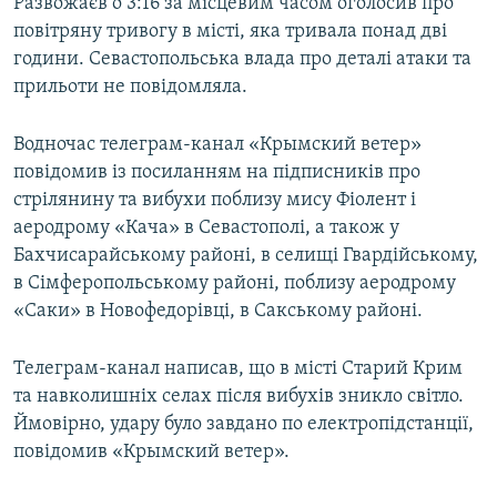
Развожаєв о 3:16 за місцевим часом оголосив про
повітряну тривогу в місті, яка тривала понад дві
години. Севастопольська влада про деталі атаки та
прильоти не повідомляла.
Водночас телеграм-канал «Крымский ветер»
повідомив із посиланням на підписників про
стрілянину та вибухи поблизу мису Фіолент і
аеродрому «Кача» в Севастополі, а також у
Бахчисарайському районі, в селищі Гвардійському,
в Сімферопольському районі, поблизу аеродрому
«Саки» в Новофедорівці, в Сакському районі.
Телеграм-канал написав, що в місті Старий Крим
та навколишніх селах після вибухів зникло світло.
Ймовірно, удару було завдано по електропідстанції,
повідомив «Крымский ветер».