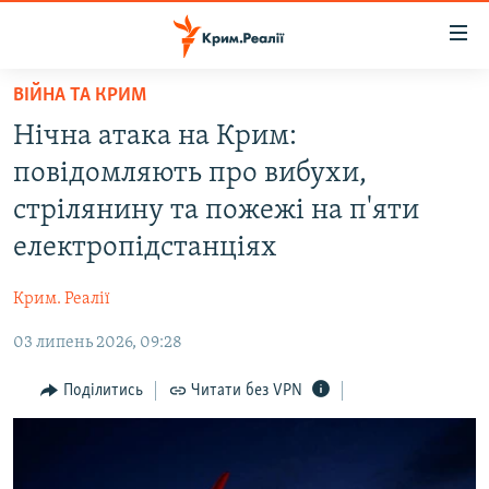
Доступність
посилання
Перейти
ВІЙНА ТА КРИМ
до
НОВИНИ
Нічна атака на Крим:
основного
ВОДА.КРИМ
матеріалу
повідомляють про вибухи,
ВІДЕО ТА ФОТО
Перейти
стрілянину та пожежі на п'яти
до
ПОЛІТИКА
електропідстанціях
основної
БЛОГИ
навігації
Крим. Реалії
Перейти
ПОГЛЯД
до
03 липень 2026, 09:28
ІНТЕРВ'Ю
пошуку
ВСЕ ЗА ДЕНЬ
Поділитись
Читати без VPN
СПЕЦПРОЕКТИ
ЯК ОБІЙТИ БЛОКУВАННЯ
ДЕПОРТАЦІЯ