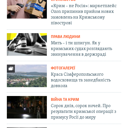
«Крим – не Росія»: маркетплейс
Ozon припинив прийом нових
замовлень на Кримському
півострові
ПРАВА ЛЮДИНИ
Мить – і ти шпигун. Як у
кримських судах розглядають
звинувачення в держзраді
ФОТОГАЛЕРЕЇ
Краса Сімферопольського
водосховища та занедбаність
довкола
ВІЙНА ТА КРИМ
Сорок днів, сорок ночей. Про
результати кримської операції з
примусу Росії до миру