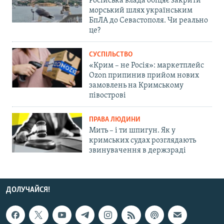
Російська влада обіцяє закрити
морський шлях українським
БпЛА до Севастополя. Чи реально
це?
СУСПІЛЬСТВО
«Крим – не Росія»: маркетплейс
Ozon припинив прийом нових
замовлень на Кримському
півострові
ПРАВА ЛЮДИНИ
Мить – і ти шпигун. Як у
кримських судах розглядають
звинувачення в держзраді
ДОЛУЧАЙСЯ!