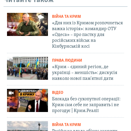
Читайте також
ВІЙНА ТА КРИМ
«Для них із Кримом розпочнеться
важка історія»: командир ОТУ
«Одеса» – про пастку для
російських військ на
Кінбурнській косі
ПРАВА ЛЮДИНИ
«Крим – єдиний регіон, де
українці – меншість»: дискусія
навколо нової пам'ятної дати
ВІДЕО
Блокада без сухопутної операції:
Крим сам себе не заправить і не
прогодує | Крим.Реалії
ВІЙНА ТА КРИМ