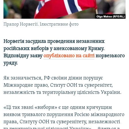
ВІДЕОУРОКИ «ELIFBE»
Русский
СВІДЧЕННЯ ОКУПАЦІЇ
Qırımtatar
Прапор Норвегії. Ілюстративне фото
УКРАЇНСЬКА ПРОБЛЕМА КРИМУ
ДОЛУЧАЙСЯ!
ІНФОГРАФІКА
Норвегія засудила проведення незаконних
російських виборів у анексованому Криму.
Відповідну заяву
опубліковано на сайті
норвезького
Усі сайти RFE/RL
уряду.
Як зазначається, РФ своїми діями порушує
Міжнародне право, Статут ООН та суверенітет,
незалежність та територіальну цілісність України.
«Ці так звані «вибори» є ще одним кричущим
виявом тривалого порушення Росією міжнародного
права, Статуту ООН та суверенітету, незалежності