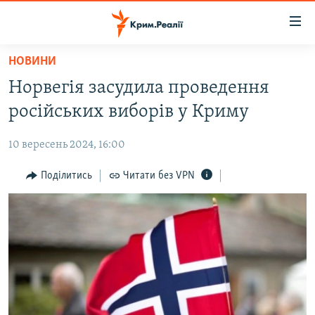
Доступність
посилання
Перейти
НОВИНИ
до
НОВИНИ
Норвегія засудила проведення
основного
ВОДА.КРИМ
матеріалу
російських виборів у Криму
ВІДЕО ТА ФОТО
Перейти
до
10 вересень 2024, 16:00
ПОЛІТИКА
основної
БЛОГИ
Поділитись
Читати без VPN
навігації
Перейти
ПОГЛЯД
до
ІНТЕРВ'Ю
пошуку
ВСЕ ЗА ДЕНЬ
СПЕЦПРОЕКТИ
ЯК ОБІЙТИ БЛОКУВАННЯ
ДЕПОРТАЦІЯ