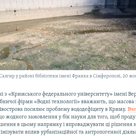
Салгир у районі бібліотеки імені Франка в Сімферополі, 20 жо
і з «Кримського федерального університету» імені Ве
бничої фірми «Водні технології» вважають, що масова 
івострова посилює проблему вододефіциту в Криму.
Вче
що жодного замовлення у бік науки для того, щоб проду
рішення в цьому напрямку і впроваджувати ці рішення 
німізувати вплив урбанізаційної та антропогенної діяль