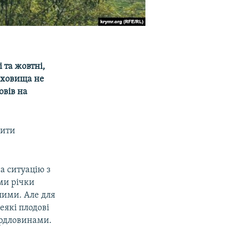
 та жовтні,
сховища не
овів на
нити
а ситуацію з
ми річки
лими. Але для
еякі плодові
вердловинами.