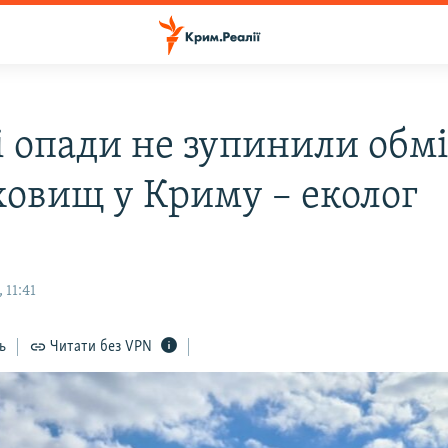
і опади не зупинили обм
ховищ у Криму – еколог
 11:41
ь
Читати без VPN