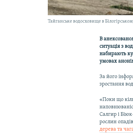
Тайганське водосховище в Білогірському
В анексовано
ситуація з в
набирають куб
умовах анонім
За його інфор
зростання вод
«Поки що кіль
наповнюваніс
Салгир і Бію
рослин опадів
дерева та чаг