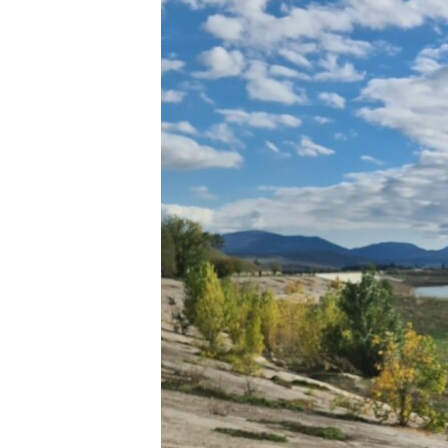
ВІДЕОУРОКИ «ELIFBE»
СВІДЧЕННЯ ОКУПАЦІЇ
УКРАЇНСЬКА ПРОБЛЕМА КРИМУ
ІНФОГРАФІКА