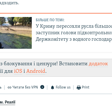
адходить.
БІЛЬШЕ ПО ТЕМІ:
У Криму пересохли русла більшос
заступник голови підконтрольно
Держкомітету з водного господар
з блокування і цензури! Встановити
додаток
ії для
iOS
і
Android
.
ь
Читати без VPN
Follow us
Print
. Реалії