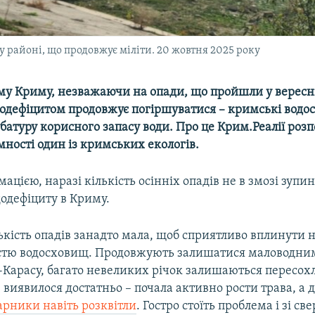
 районі, що продовжує міліти. 20 жовтня 2025 року
му Криму, незважаючи на опади, що пройшли у вересні
ододефіцитом продовжує погіршуватися – кримські водо
атуру корисного запасу води. Про це Крим.Реалії розп
ності один із кримських екологів.
мацією, наразі кількість осінніх опадів не в змозі зупи
одефіциту в Криму.
кість опадів занадто мала, щоб сприятливо вплинути н
тю водосховищ. Продовжують залишатися маловодни
к-Карасу, багато невеликих річок залишаються пересох
 виявилося достатньо – почала активно рости трава, а д
арники навіть розквітли
. Гостро стоїть проблема і зі с