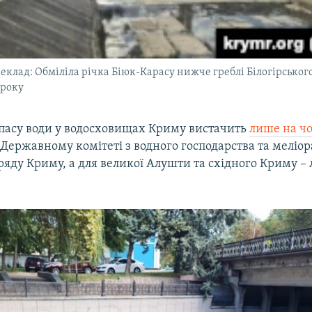
еклад: Обміліла річка Біюк-Карасу нижче греблі Білогірськог
 року
пасу води у водосховищах Криму вистачить
лише на чо
Державному комітеті з водного господарства та меліор
ряду Криму, а для великої Алушти та східного Криму 