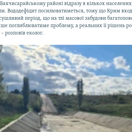
 Бахчисарайському районі відразу в кількох населених
ли. Вододефіцит посилюватиметься, тому що Крим вход
сушливий період, що на тлі масової забудови багатопо
ше поглиблюватиме проблему, а реальних її рішень ро
 – розповів еколог.