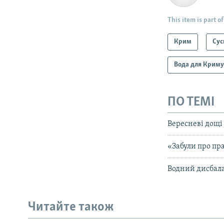
This item is part of
Крим
Сус
Вода для Крим
ПО ТЕМІ
Вересневі дощі
«Забули про пр
Водний дисбала
Читайте також