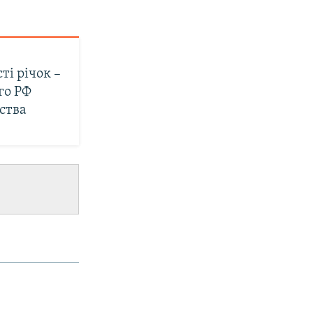
ті річок –
го РФ
ства