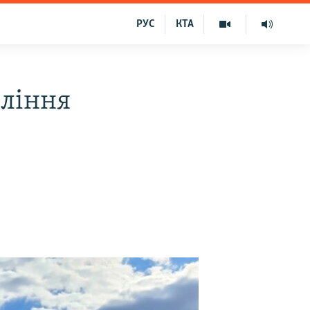
РУС
КТА
іління