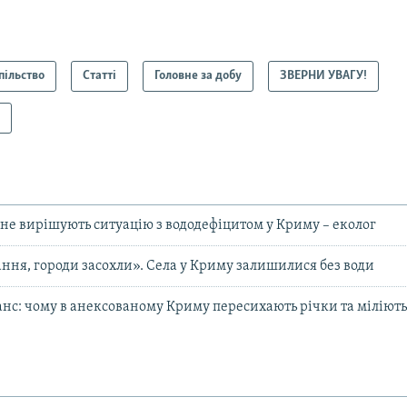
пільство
Статті
Головне за добу
ЗВЕРНИ УВАГУ!
у
 не вирішують ситуацію з вододефіцитом у Криму – еколог
ання, городи засохли». Села у Криму залишилися без води
нс: чому в анексованому Криму пересихають річки та міліют