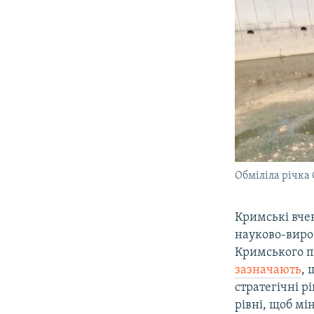
Обміліла річка 
Кримські вчен
науково-виро
Кримського п
зазначають
, 
стратегічні 
рівні, щоб мі