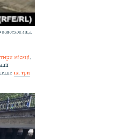
о водосховища,
тири місяці
,
ації
– лише
на три