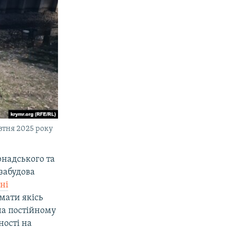
втня 2025 року
рнадського та
забудова
ні
мати якісь
на постійному
ності на