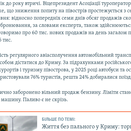
ік до року втричі. Віцепрезидент Асоціації туроператорі
е, що зниження попиту на півострів простежується з 
вня: відносно попередніх семи днів обсяг продажів ск
і бронювання, за словами експерта, також здійснюютьс
оворимо про 60 тис. нових продажів на день загалом п
5 тис.
ість регулярного авіасполучення автомобільний трансп
собом дістатися до Криму. За підрахунками російськог
урортів і туризму півострова, у 2025 році автобуси та о
истовували 76% туристів, решта 24% добиралися поїз
ично заборонено вільний продаж бензину. Ліміти стан
у машину. Паливо є не скрізь.
БІЛЬШЕ ПО ТЕМІ:
Життя без пального у Криму: тор