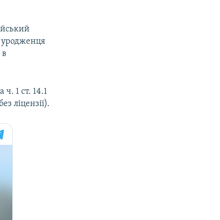
ійський
о уродженця
 в
. 1 ст. 14.1
ез ліцензії).