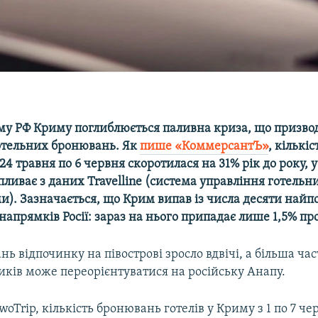
му РФ Криму поглиблюється паливна криза, що призво
отельних бронювань. Як
пише «КоммерсантЪ»
, кількі
24 травня по 6 червня скоротилася на 31% рік до року, 
ливає з даних Travelline (система управління готель
). Зазначається, що Крим випав із числа десяти най
апрямків Росії: зараз на нього припадає лише 1,5% пр
нь відпочинку на півострові зросло вдвічі, а більша ча
иків може переорієнтуватися на російську Анапу.
woTrip, кількість бронювань готелів у Криму з 1 по 7 че