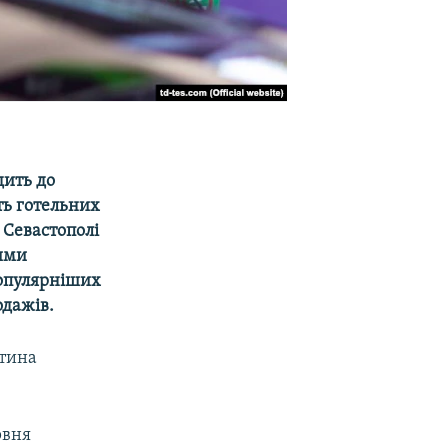
дить до
сть готельних
у Севастополі
ними
популярніших
одажів.
стина
рвня