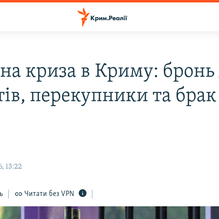
на криза в Криму: бронь
тів, перекупники та брак
, 13:22
ь
Читати без VPN