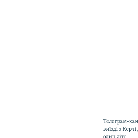
Телеграм-ка
виїзді з Керч
один літр.