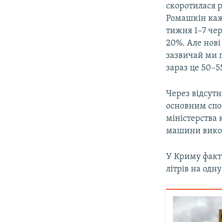
скоротилася р
Ромашкін каж
тижня 1–7 чер
20%. Але нов
зазвичай ми г
зараз це 50–5
Через відсутн
основним спо
міністерства к
машини викор
У Криму факт
літрів на одн