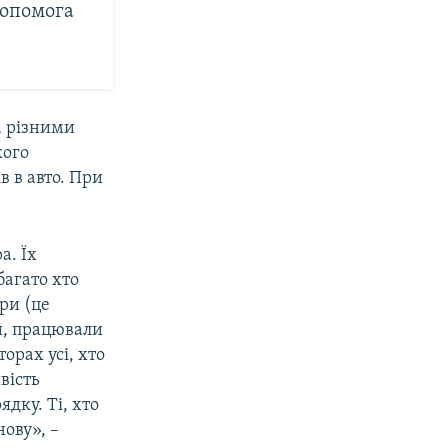
допомога
а різними
кого
в в авто. При
а. Їх
багато хто
ри (це
ий, працювали
орах усі, хто
вість
дку. Ті, хто
нову», –