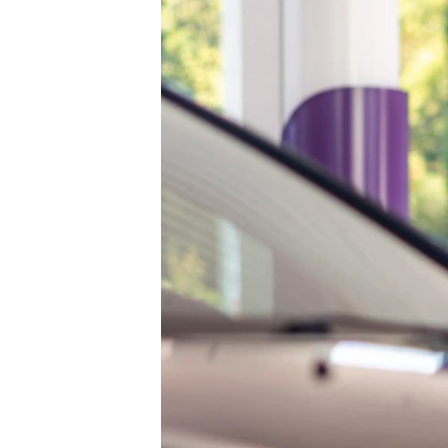
ВІДЕОУРОКИ «ELIFBE»
СВІДЧЕННЯ ОКУПАЦІЇ
УКРАЇНСЬКА ПРОБЛЕМА КРИМУ
ІНФОГРАФІКА