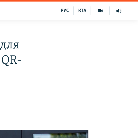
РУС
КТА
 для
 QR-