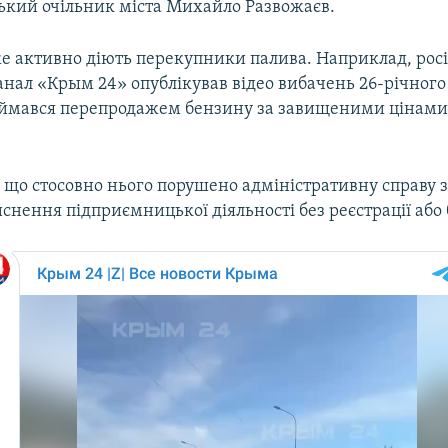
ський очільник міста Михайло Развожаєв.
е активно діють перекупники палива. Наприклад, рос
нал «Крым 24» опублікував відео вибачень 26-річног
аймався перепродажем бензину за завищеними цінами
 що стосовно нього порушено адміністративну справу за ч
снення підприємницької діяльності без реєстрації або б