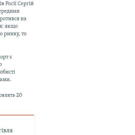
в Росії Сергій
середини
оротився на
я: якщо
о ринку, то
орт є
о
собисті
дами.
овлять 20
гівля