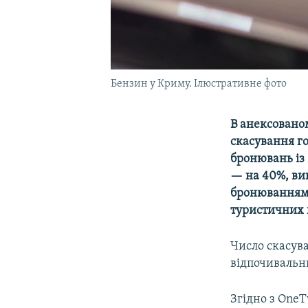
Бензин у Криму. Ілюстративне фото
В анексовано
скасування г
бронювань із 
— на 40%, вип
бронюваннями
туристичних н
Число скасува
відпочивальн
Згідно з OneT