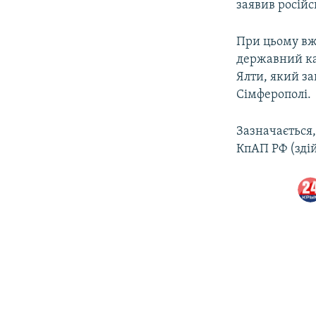
заявив росій
При цьому вж
державний ка
Ялти, який з
Сімферополі.
Зазначається,
КпАП РФ (здій