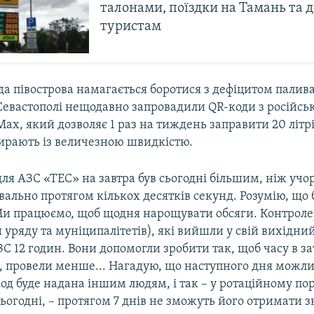
талонами, поїздки на Тамань та 
туристам
да півострова намагається боротися з дефіцитом палив
Севастополі нещодавно запровадили QR-коди з російсь
x, який дозволяє 1 раз на тиждень заправити 20 літрі
бирають із величезною швидкістю.
для АЗС «ТЕС» на завтра був сьогодні більшим, ніж учор
вально протягом кількох десятків секунд. Розумію, що 
Ми працюємо, щоб щодня нарощувати обсяги. Контроле
 уряду та муніципалітетів), які вийшли у свій вихідн
ЗС 12 годин. Вони допомогли зробити так, щоб часу в зат
, провели менше... Нагадую, що наступного дня можли
од буде надана іншим людям, і так – у ротаційному поря
ьогодні, – протягом 7 днів не зможуть його отримати з