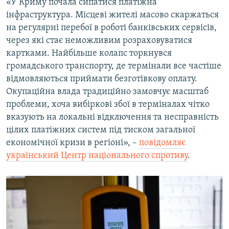
«У Криму почала сипатися платіжна
інфраструктура. Місцеві жителі масово скаржаться
на регулярні перебої в роботі банківських сервісів,
через які стає неможливим розраховуватися
картками. Найбільше колапс торкнувся
громадського транспорту, де термінали все частіше
відмовляються приймати безготівкову оплату.
Окупаційна влада традиційно замовчує масштаб
проблеми, хоча вибіркові збої в терміналах чітко
вказують на локальні відключення та несправність
цілих платіжних систем під тиском загальної
економічної кризи в регіоні», –
повідомляє
український Центр національного спротиву
.