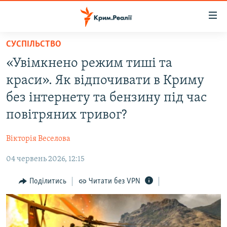
Доступність
посилання
Перейти
СУСПІЛЬСТВО
до
НОВИНИ
«Увімкнено режим тиші та
основного
ВОДА.КРИМ
матеріалу
краси». Як відпочивати в Криму
ВІДЕО ТА ФОТО
Перейти
без інтернету та бензину під час
до
ПОЛІТИКА
повітряних тривог?
основної
БЛОГИ
навігації
Вікторія Веселова
Перейти
ПОГЛЯД
до
04 червень 2026, 12:15
ІНТЕРВ'Ю
пошуку
ВСЕ ЗА ДЕНЬ
Поділитись
Читати без VPN
СПЕЦПРОЕКТИ
ЯК ОБІЙТИ БЛОКУВАННЯ
ДЕПОРТАЦІЯ