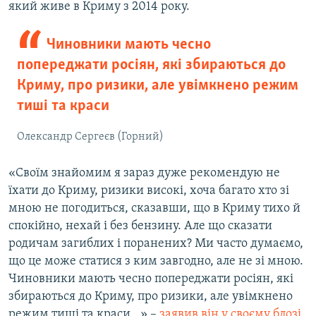
який живе в Криму з 2014 року.
Чиновники мають чесно
попереджати росіян, які збираються до
Криму, про ризики, але увімкнено режим
тиші та краси
Олександр Сергеєв (Горний)
«Своїм знайомим я зараз дуже рекомендую не
їхати до Криму, ризики високі, хоча багато хто зі
мною не погодиться, сказавши, що в Криму тихо й
спокійно, нехай і без бензину. Але що сказати
родичам загиблих і поранених? Ми часто думаємо,
що це може статися з ким завгодно, але не зі мною.
Чиновники мають чесно попереджати росіян, які
збираються до Криму, про ризики, але увімкнено
режим тиші та краси…» –
заявив він у своєму блозі
.