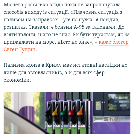
Місцева російська влада поки не запропонувала
способів виходу із ситуації. «Плачевна ситуація з
паливом на заправках – усе по нулях. Я поїздив,
розпитав. Сказали: є бензин А-95 за талонами. Де
взяти талони, ніхто не знає. Як бути туристам, як їм
приїжджати на море, ніхто не знає», –
каже блогер
Євген Гущин
.
Паливна криза в Криму має негативні наслідки не
лише для автовласників, а й для всіх сфер
економіки.