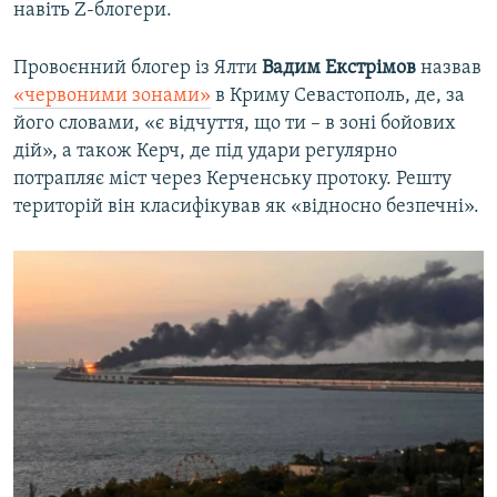
навіть Z-блогери.
Провоєнний блогер із Ялти
Вадим Екстрімов
назвав
«червоними зонами»
в Криму Севастополь, де, за
його словами, «є відчуття, що ти – в зоні бойових
дій», а також Керч, де під удари регулярно
потрапляє міст через Керченську протоку. Решту
територій він класифікував як «відносно безпечні».