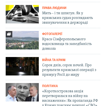
ПРАВА ЛЮДИНИ
Мить – і ти шпигун. Як у
кримських судах розглядають
звинувачення в держзраді
ФОТОГАЛЕРЕЇ
Краса Сімферопольського
водосховища та занедбаність
довкола
ВІЙНА ТА КРИМ
Сорок днів, сорок ночей. Про
результати кримської операції з
примусу Росії до миру
ПОЛІТИКА
«Короткострокова акція
перетворилася на війну на
виснаження»: Як пропаганда РФ
у Криму пояснює невдачі «СВО»