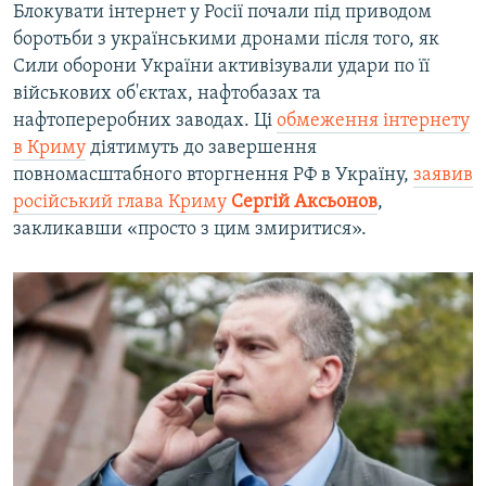
Блокувати інтернет у Росії почали під приводом
боротьби з українськими дронами після того, як
Сили оборони України активізували удари по її
військових об'єктах, нафтобазах та
нафтопереробних заводах. Ці
обмеження інтернету
в Криму
діятимуть до завершення
повномасштабного вторгнення РФ в Україну,
заявив
російський глава Криму
Сергій Аксьонов
,
закликавши «просто з цим змиритися».