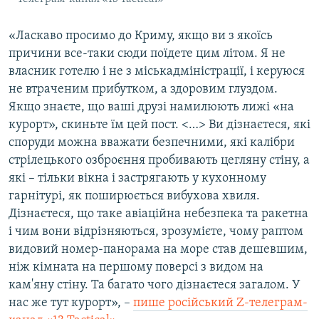
«Ласкаво просимо до Криму, якщо ви з якоїсь
причини все-таки сюди поїдете цим літом. Я не
власник готелю і не з міськадміністрації, і керуюся
не втраченим прибутком, а здоровим глуздом.
Якщо знаєте, що ваші друзі намилюють лижі «на
курорт», скиньте їм цей пост. <…> Ви дізнаєтеся, які
споруди можна вважати безпечними, які калібри
стрілецького озброєння пробивають цегляну стіну, а
які – тільки вікна і застрягають у кухонному
гарнітурі, як поширюється вибухова хвиля.
Дізнаєтеся, що таке авіаційна небезпека та ракетна
і чим вони відрізняються, зрозумієте, чому раптом
видовий номер-панорама на море став дешевшим,
ніж кімната на першому поверсі з видом на
кам'яну стіну. Та багато чого дізнаєтеся загалом. У
нас же тут курорт», –
пише російський Z-телеграм-