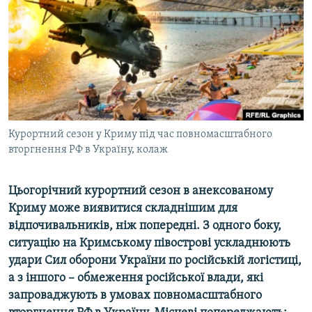
ВІДЕОУРОКИ «ELIFBE»
Русский
СВІДЧЕННЯ ОКУПАЦІЇ
Qırımtatar
УКРАЇНСЬКА ПРОБЛЕМА КРИМУ
ДОЛУЧАЙСЯ!
ІНФОГРАФІКА
Курортний сезон у Криму під час повномасштабного
вторгнення РФ в Україну, колаж
Усі сайти RFE/RL
Цьогорічний курортний сезон в анексованому
Криму може виявитися складнішим для
відпочивальників, ніж попередні. З одного боку,
ситуацію на Кримському півострові ускладнюють
удари Сил оборони України по російській логістиці,
а з іншого – обмеження російської влади, які
запроваджують в умовах повномасштабного