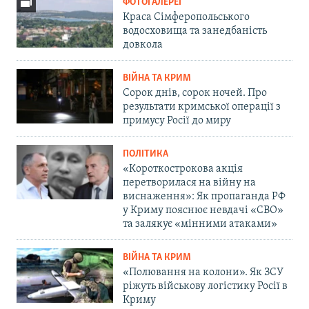
ФОТОГАЛЕРЕЇ
Краса Сімферопольського
водосховища та занедбаність
довкола
ВІЙНА ТА КРИМ
Сорок днів, сорок ночей. Про
результати кримської операції з
примусу Росії до миру
ПОЛІТИКА
«Короткострокова акція
перетворилася на війну на
виснаження»: Як пропаганда РФ
у Криму пояснює невдачі «СВО»
та залякує «мінними атаками»
ВІЙНА ТА КРИМ
«Полювання на колони». Як ЗСУ
ріжуть військову логістику Росії в
Криму