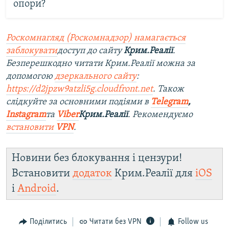
опори?
Роскомнагляд (Роскомнадзор) намагається
заблокувати
доступ до сайту
Крим.Реалії
.
Безперешкодно читати Крим.Реалії можна за
допомогою
дзеркального сайту
:
https://d2jpzw9atzli5g.cloudfront.net
. Також
слідкуйте за основними подіями в
Telegram
,
Instagram
та
Viber
Крим.Реалії
. Рекомендуємо
встановити
VPN
.
Новини без блокування і цензури!
Встановити
додаток
Крим.Реалії для
iOS
і
Android
.
Поділитись
Читати без VPN
Follow us