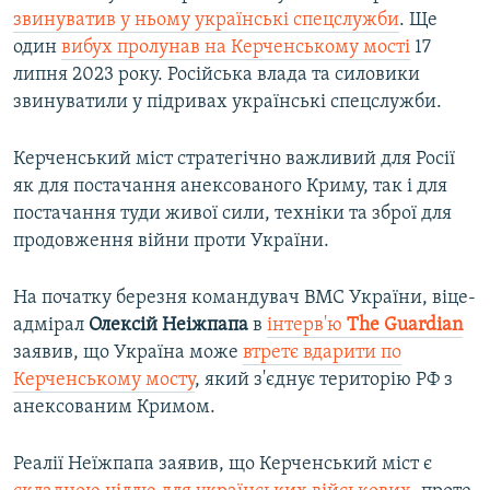
звинуватив у ньому українські спецслужби
. Ще
один
вибух пролунав на Керченському мості
17
липня 2023 року. Російська влада та силовики
звинуватили у підривах українські спецслужби.
Керченський міст стратегічно важливий для Росії
як для постачання анексованого Криму, так і для
постачання туди живої сили, техніки та зброї для
продовження війни проти України.
На початку березня командувач ВМС України, віце-
адмірал
Олексій Неіжпапа
в
інтерв'ю
The Guardian
заявив, що Україна може
втретє вдарити по
Керченському мосту
, який з'єднує територію РФ з
анексованим Кримом.
Реалії Неїжпапа заявив, що Керченський міст є