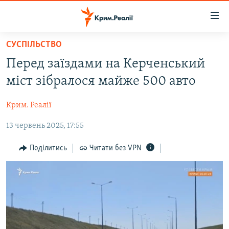
Доступність
посилання
Перейти
СУСПІЛЬСТВО
до
НОВИНИ
Перед заїздами на Керченський
основного
ВОДА.КРИМ
матеріалу
міст зібралося майже 500 авто
ВІДЕО ТА ФОТО
Перейти
до
Крим. Реалії
ПОЛІТИКА
основної
13 червень 2025, 17:55
БЛОГИ
навігації
Перейти
ПОГЛЯД
Поділитись
Читати без VPN
до
ІНТЕРВ'Ю
пошуку
ВСЕ ЗА ДЕНЬ
СПЕЦПРОЕКТИ
ЯК ОБІЙТИ БЛОКУВАННЯ
ДЕПОРТАЦІЯ