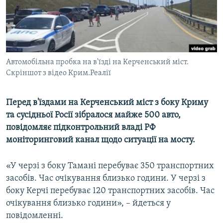
ВІДЕОУРОКИ «ELIFBE»
Русский
СВІДЧЕННЯ ОКУПАЦІЇ
Qırımtatar
УКРАЇНСЬКА ПРОБЛЕМА КРИМУ
ДОЛУЧАЙСЯ!
Автомобільна пробка на в'їзді на Керченський міст.
ІНФОГРАФІКА
Скріншот з відео Крим.Реалії
Перед в'їздами на Керченський міст з боку Криму
Усі сайти RFE/RL
та сусідньої Росії зібралося майже 500 авто,
повідомляє підконтрольний владі РФ
моніторинговий канал щодо ситуації на мосту.
«У черзі з боку Тамані перебуває 350 транспортних
засобів. Час очікування близько години. У черзі з
боку Керчі перебуває 120 транспортних засобів. Час
очікування близько години», – йдеться у
повідомленні.