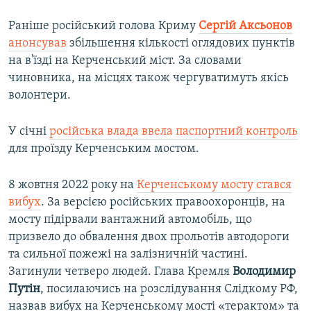
Раніше російський голова Криму
Сергій Аксьонов
анонсував
збільшення кількості оглядових пунктів
на в'їзді на Керченський міст. За словами
чиновника, на місцях також чергуватимуть якісь
волонтери.
У січні
російська влада ввела паспортний контроль
для проїзду Керченським мостом.
8 жовтня 2022 року на
Керченському мосту стався
вибух
. За версією російських правоохоронців, на
мосту підірвали вантажний автомобіль, що
призвело до обвалення двох прольотів автодороги
та сильної пожежі на залізничній частині.
Загинули четверо людей. Глава Кремля
Володимир
Путін
, посилаючись на розслідування Слідкому РФ,
назвав вибух на Керченському мості «терактом» та