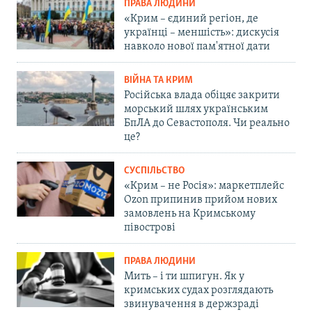
ПРАВА ЛЮДИНИ
«Крим – єдиний регіон, де
українці – меншість»: дискусія
навколо нової пам'ятної дати
ВІЙНА ТА КРИМ
Російська влада обіцяє закрити
морський шлях українським
БпЛА до Севастополя. Чи реально
це?
СУСПІЛЬСТВО
«Крим – не Росія»: маркетплейс
Ozon припинив прийом нових
замовлень на Кримському
півострові
ПРАВА ЛЮДИНИ
Мить – і ти шпигун. Як у
кримських судах розглядають
звинувачення в держзраді