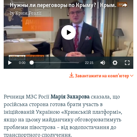
Нужны ли переговоры по Крыму? | Крым.Реалии ТВ (видео)
by
Крим.Реалії
No media source currently available
Auto
0:00
22:15
240p
Завантажити на комп'ютер
360p
Auto
240p
360p
480p
480p
Речниця МЗС Росії
Марія Захарова
сказала, що
російська сторона готова брати участь в
720p
720p
1080p
ініційованій Україною «Кримській платформі»,
1080p
якщо на цьому майданчику обговорюватимуть
проблеми півострова – від водопостачання до
транспортного сполучення.