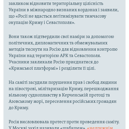
закликом відновити територіальну цілісність
України в міжнародно визнаних кордонах і заявили,
що «Росії не вдасться легітимізувати тимчасову
окупацію Криму і Севастополя».
Вони також підтвердили свої наміри за допомогою
політичних, дипломатичних та обмежувальних
методів тиснути на Росію для відновлення контролю
України над територією АРК та Севастополя.
Учасники закликали Росію приєднатися до
«Кримської платформі» і розділити її цілі.
На саміті засудили порушення прав і свобод людини
на півострові, мілітаризацію Криму, перешкоджання
вільному судноплавству в Керченській протоці та
Азовському морі, переселення російських громадян
до Криму.
Росія висловлювала протест проти проведення саміту.
У Москві захід називали «шабашем»,
«недружнім