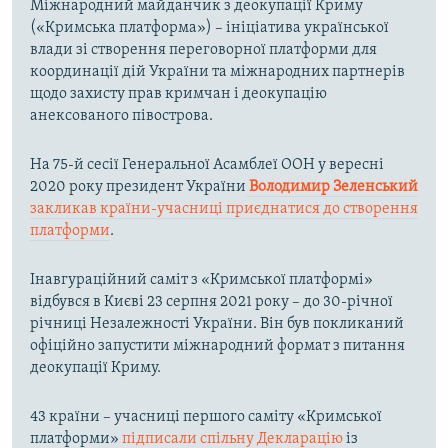
Міжнародний майданчик з деокупації Криму
(«Кримська платформа») – ініціатива української
влади зі створення переговорної платформи для
координації дій України та міжнародних партнерів
щодо захисту прав кримчан і деокупацію
анексованого півострова.
На 75-й сесії Генеральної Асамблеї ООН у вересні
2020 року президент України
Володимир Зеленський
закликав країни-учасниці приєднатися до створення
платформи
.
Інавгураційний саміт з «Кримської платформі»
відбувся в Києві 23 серпня 2021 року – до 30-річної
річниці Незалежності України. Він був покликаний
офіційно запустити міжнародний формат з питання
деокупації Криму.
43 країни – учасниці першого саміту «Кримської
платформи»
підписали спільну Декларацію
із