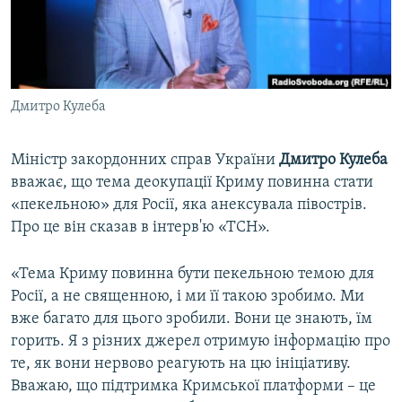
ВІДЕОУРОКИ «ELIFBE»
Русский
СВІДЧЕННЯ ОКУПАЦІЇ
Qırımtatar
УКРАЇНСЬКА ПРОБЛЕМА КРИМУ
Дмитро Кулеба
ДОЛУЧАЙСЯ!
ІНФОГРАФІКА
Міністр закордонних справ України
Дмитро Кулеба
вважає, що тема деокупації Криму повинна стати
Усі сайти RFE/RL
«пекельною» для Росії, яка анексувала півострів.
Про це він сказав в інтерв'ю «ТСН».
«Тема Криму повинна бути пекельною темою для
Росії, а не священною, і ми її такою зробимо. Ми
вже багато для цього зробили. Вони це знають, їм
горить. Я з різних джерел отримую інформацію про
те, як вони нервово реагують на цю ініціативу.
Вважаю, що підтримка Кримської платформи – це