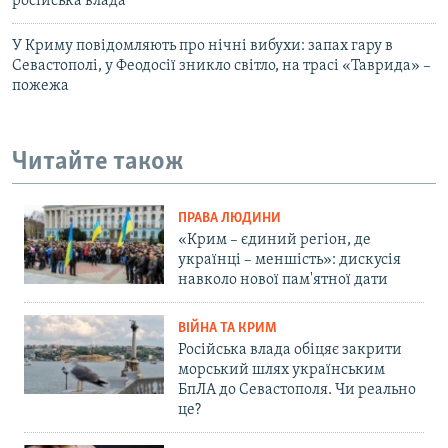
російська влада
У Криму повідомляють про нічні вибухи: запах гару в
Севастополі, у Феодосії зникло світло, на трасі «Таврида» –
пожежа
Читайте також
ПРАВА ЛЮДИНИ
«Крим – єдиний регіон, де
українці – меншість»: дискусія
навколо нової пам'ятної дати
ВІЙНА ТА КРИМ
Російська влада обіцяє закрити
морський шлях українським
БпЛА до Севастополя. Чи реально
це?