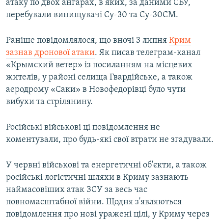
атаку по двох ангарах, в яких, за даними СБУ,
перебували винищувачі Су-30 та Су-30СМ.
Раніше повідомлялося, що вночі 3 липня
Крим
зазнав дронової атаки
. Як писав телеграм-канал
«Крымский ветер» із посиланням на місцевих
жителів, у районі селища Гвардійське, а також
аеродрому «Саки» в Новофедорівці було чути
вибухи та стрілянину.
Російські військові ці повідомлення не
коментували, про будь-які свої втрати не згадували.
У червні військові та енергетичні об'єкти, а також
російські логістичні шляхи в Криму зазнають
наймасовіших атак ЗСУ за весь час
повномасштабної війни. Щодня з'являються
повідомлення про нові уражені цілі, у Криму через