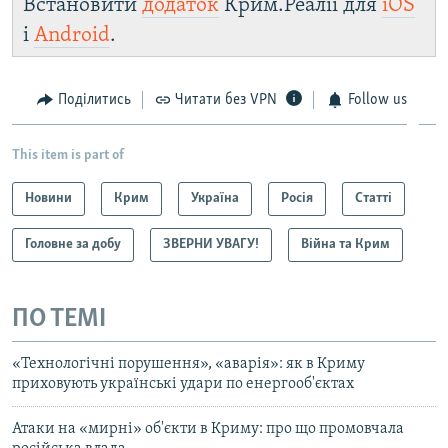
Встановити
додаток
Крим.Реалії для
iOS
і
Android
.
Поділитись
Читати без VPN
Follow us
This item is part of
Новини
Крим
Україна
Росія
Статті
Головне за добу
ЗВЕРНИ УВАГУ!
Війна та Крим
ПО ТЕМІ
«Технологічні порушення», «аварія»: як в Криму
приховують українські удари по енергооб'єктах
Атаки на «мирні» об'єкти в Криму: про що промовчала