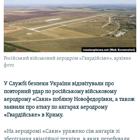
ВІДЕОУРОКИ «ELIFBE»
Русский
СВІДЧЕННЯ ОКУПАЦІЇ
Qırımtatar
УКРАЇНСЬКА ПРОБЛЕМА КРИМУ
ДОЛУЧАЙСЯ!
ІНФОГРАФІКА
Російський військовий аеродром «Гвардійське», архівне
фото
Усі сайти RFE/RL
У Службі безпеки України відзвітували про
повторний удар по російському військовому
аеродрому «Саки» поблизу Новофедорівки, а також
заявили про атаку по ангарах аеродрому
«Гвардійське» в Криму.
«На аеродромі «Саки» уражено сім ангарів зі
зберігання авіаційної техніки, в яких перебували