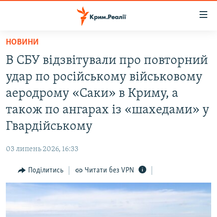
Доступність
посилання
Перейти
НОВИНИ
до
НОВИНИ
В СБУ відзвітували про повторний
основного
ВОДА.КРИМ
матеріалу
удар по російському військовому
ВІДЕО ТА ФОТО
Перейти
аеродрому «Саки» в Криму, а
до
ПОЛІТИКА
також по ангарах із «шахедами» у
основної
БЛОГИ
навігації
Гвардійському
Перейти
ПОГЛЯД
до
03 липень 2026, 16:33
ІНТЕРВ'Ю
пошуку
Поділитись
Читати без VPN
ВСЕ ЗА ДЕНЬ
СПЕЦПРОЕКТИ
ЯК ОБІЙТИ БЛОКУВАННЯ
ДЕПОРТАЦІЯ