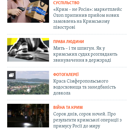
СУСПІЛЬСТВО
«Крим – не Росія»: маркетплейс
Ozon припинив прийом нових
замовлень на Кримському
півострові
ПРАВА ЛЮДИНИ
Мить – і ти шпигун. Як у
кримських судах розглядають
звинувачення в держзраді
ФОТОГАЛЕРЕЇ
Краса Сімферопольського
водосховища та занедбаність
довкола
ВІЙНА ТА КРИМ
Сорок днів, сорок ночей. Про
результати кримської операції з
примусу Росії до миру