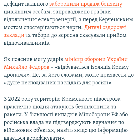
дефіцит пального
заборонили продаж бензину
цивільним особам, запроваджено графіки
відключення електроенергії, а перед Керченським
мостом спостерігаються черги.
Дитячі оздоровчі
заклади
та табори до вересня скасували прийом
відпочивальників.
Як пояснив мету ударів
міністр оборони України
Михайло Федоров
– «відбувається ізоляція Криму
дронами». Це, за його словами, може призвести до
«дуже несподіваних наслідків для росіян».
З 2022 року територію Кримського півострова
практично щодня атакують безпілотники та
ракети. У більшості випадків Міноборони РФ або
російська влада не підтверджують влучання по
військових об'єктах, навіть якщо цю інформацію
вдається верифікувати».