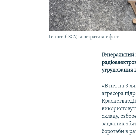
Генштаб ЗСУ, ілюстративне фото
Генеральний 
радіоелектрон
угруповання 
«В ніч на 3 л
агресора підр
Красногварді
використовує
складу, озбро
завданих зби
боротьби в ра