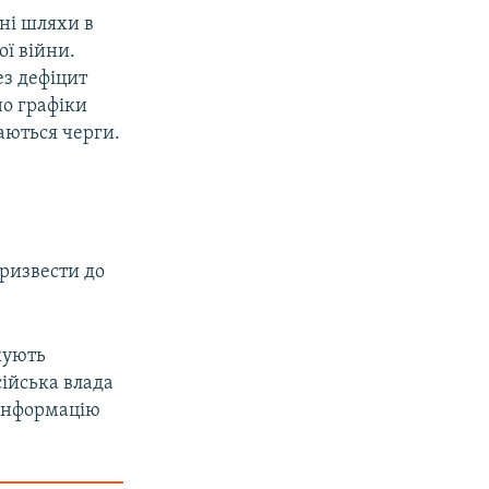
чні шляхи в
ї війни.
ез дефіцит
о графіки
аються черги.
призвести до
кують
сійська влада
 інформацію