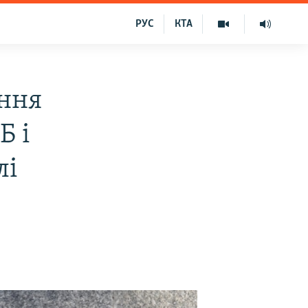
РУС
КТА
ення
Б і
лі