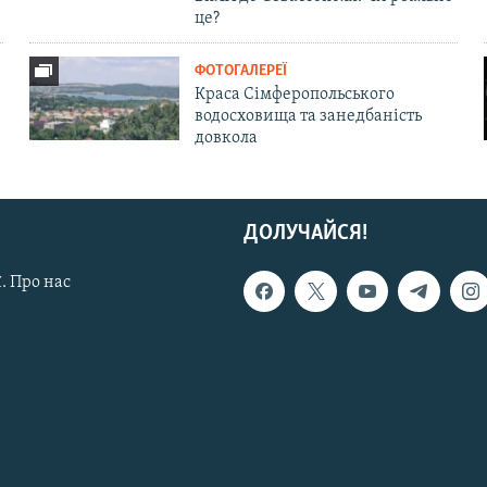
це?
ФОТОГАЛЕРЕЇ
Краса Сімферопольського
водосховища та занедбаність
довкола
ДОЛУЧАЙСЯ!
. Про нас