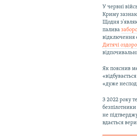
У червні війс
Криму зазнаю
Щодня з'являю
палива
забор
відключення 
Дитячі оздоро
відпочивальн
Як пояснив м
«відбувається
«дуже несподі
З 2022 року 
безпілотники 
не підтвердж
вдається вери