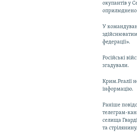
окупантів у С
оприлюдненом
У командуван
здійснюватиму
федерації».
Російські вій
згадували.
Крим.Реалії 
інформацію.
Раніше повід
телеграм-кан
селища Гварді
та стрілянину