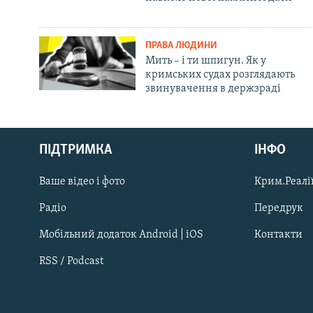
ПРАВА ЛЮДИНИ
Мить – і ти шпигун. Як у
кримських судах розглядають
звинувачення в держзраді
Русский
ПІДТРИМКА
ІНФО
Qırımtatar
Ваше відео і фото
Крим.Реалії
ДОЛУЧАЙСЯ!
Радіо
Передрук
Мобільний додаток Android | iOS
Контакти
RSS / Podcast
Усі сайти RFE/RL