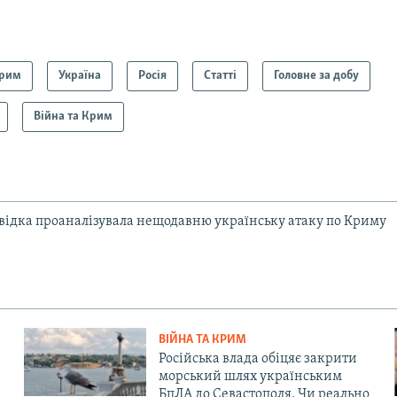
рим
Україна
Росія
Статті
Головне за добу
Війна та Крим
відка проаналізувала нещодавню українську атаку по Криму
ВІЙНА ТА КРИМ
Російська влада обіцяє закрити
морський шлях українським
БпЛА до Севастополя. Чи реально