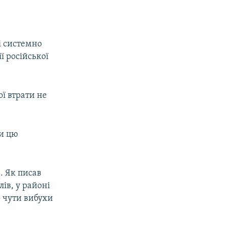
і системно
ї російської
ої втрати не
ти цю
и
. Як писав
ів, у районі
о чути вибухи