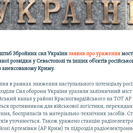
штаб Збройних сил України
заявив про ураження
мосту
ної розвідки у Севастополі та інших об’єктів російсько
в анексованому Криму.
ипня в рамках зниження наступального потенціалу рос
озділи Сил оборони України уразили залізничний міст
йський канал у районі Красногвардійського на ТОТ АР 
ться противником для військової логістики, перекидан
єння, боєприпасів та матеріально-технічних засобів. С
тків уточнюється. Також уражено станцію радіоелектр
йоні Артемівки (АР Крим) та підрозділ радіоелектронн