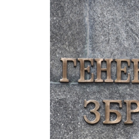
ВІДЕОУРОКИ «ELIFBE»
СВІДЧЕННЯ ОКУПАЦІЇ
УКРАЇНСЬКА ПРОБЛЕМА КРИМУ
ІНФОГРАФІКА