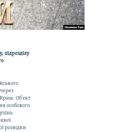
, підрозділу
го
ійського
 через
Крим. Об'єкт
ня особового
тупінь
онної
ої розвідки