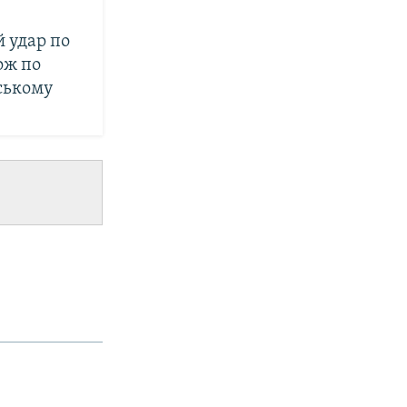
й удар по
ож по
йському