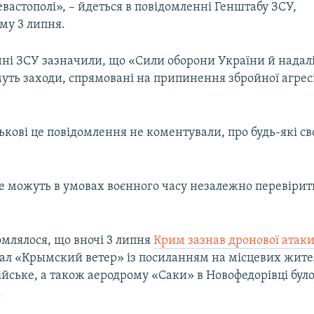
евастополі», – йдеться в повідомленні Генштабу ЗСУ,
у 3 липня.
ні ЗСУ зазначили, що «Сили оборони України й надал
ть заходи, спрямовані на припинення збройної агресі
ськові це повідомлення не коментували, про будь-які св
не можуть в умовах воєнного часу незалежно перевіри
омлялося, що вночі 3 липня
Крим зазнав дронової атак
ал «Крымский ветер» із посиланням на місцевих жител
йське, а також аеродрому «Саки» в Новофедорівці бул
.