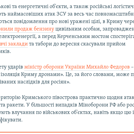
ькові та енергетичні об'єкти, а також російські логісти
ть наймасовіших атак ЗСУ за весь час повномасштабно
ться повідомлення про нові уражені цілі, в Криму чер
онили продаж бензину
цивільним особам, запроваджен
електроенергії, а перед Керченським мостом спостеріг
вчі заклади
та табори до вересня скасували прийом
иків.
ету ударів
міністр оборони України Михайло Федоров
–
 ізоляція Криму дронами». Це, за його словами, може 
ваних наслідків для росіян».
територію Кримського півострова практично щодня ата
та ракети. У більшості випадків Міноборони РФ або ро
ують влучання по військових об'єктах, навіть якщо цю
фікувати.