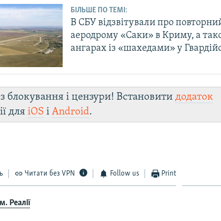
БІЛЬШЕ ПО ТЕМІ:
В СБУ відзвітували про повторни
аеродрому «Саки» в Криму, а так
ангарах із «шахедами» у Гварді
з блокування і цензури! Встановити
додаток
ії для
iOS
і
Android
.
ь
Читати без VPN
Follow us
Print
. Реалії