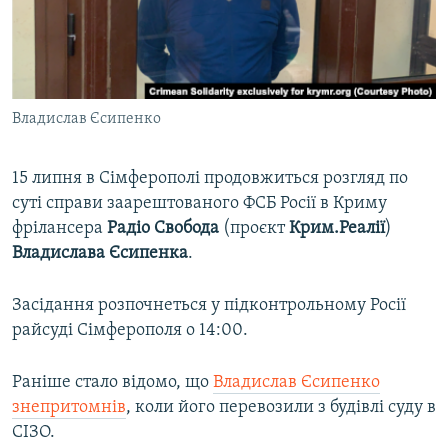
ВІДЕОУРОКИ «ELIFBE»
Русский
СВІДЧЕННЯ ОКУПАЦІЇ
Qırımtatar
УКРАЇНСЬКА ПРОБЛЕМА КРИМУ
Владислав Єсипенко
ДОЛУЧАЙСЯ!
ІНФОГРАФІКА
15 липня в Сімферополі продовжиться розгляд по
суті справи заарештованого ФСБ Росії в Криму
Усі сайти RFE/RL
фрілансера
Радіо Свобода
(проєкт
Крим.Реалії
)
Владислава Єсипенка
.
Засідання розпочнеться у підконтрольному Росії
райсуді Сімферополя о 14:00.
Раніше стало відомо, що
Владислав Єсипенко
знепритомнів
, коли його перевозили з будівлі суду в
СІЗО.