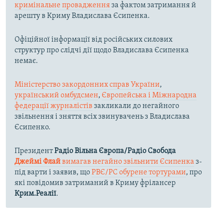
кримінальне провадження
за фактом затримання й
арешту в Криму Владислава Єсипенка.
Офіційної інформації від російських силових
структур про слідчі дії щодо Владислава Єсипенка
немає.
Міністерство закордонних справ України
,
український омбудсмен
,
Європейська і Міжнародна
федерації журналістів
закликали до негайного
звільнення і зняття всіх звинувачень з Владислава
Єсипенко.
Президент
Радіо Вільна Європа/Радіо Свобода
Джеймі Флай
вимагав негайно звільнити Єсипенка
з-
під варти і заявив, що
РВЄ/РС обурене тортурами
, про
які повідомив затриманий в Криму фрілансер
Крим.Реалії
.