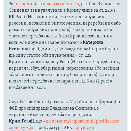
За
інформацією правозахисників
, раніше Владислава
Єсипенка звинувачували в Криму лише за ст. 223-1.
КК Росії (Незаконне виготовлення вибухових
речовин, незаконні виготовлення, перероблення або
ремонт вибухових пристроїв). Покарання за цією
статтею передбачає від 8 до 12 років позбавлення
волі. Але дружина заарештованого
Катерина
Єсипенко
повідомила, що Владиславу інкримінують
ще одну статтю обвинувачення – ст. 222
Кримінального кодексу Росії (Незаконні придбання,
передача, збут, зберігання, перевезення або носіння
зброї, його основних частин, боєприпасів). Санкція
цієї статті передбачає покарання від 5 до 12 років
позбавлення волі.
Служба зовнішньої розвідки України на інформацію
ФСБ про співпрацю Владислава Єсипенка з
українськими спецслужбами повідомила
Крим.Реалії
, що
«не коментує провокації російських
спецслужб»
. Прокуратура АРК
порушила