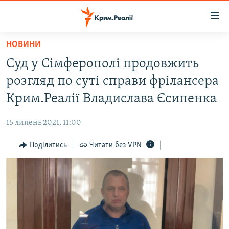
Доступність
посилання
Перейти
НОВИНИ
до
НОВИНИ
Суд у Сімферополі продовжить
основного
ВОДА.КРИМ
матеріалу
розгляд по суті справи фрілансера
ВІДЕО ТА ФОТО
Перейти
Крим.Реалії Владислава Єсипенка
до
ПОЛІТИКА
основної
15 липень 2021, 11:00
БЛОГИ
навігації
Перейти
Поділитись
Читати без VPN
ПОГЛЯД
до
ІНТЕРВ'Ю
пошуку
ВСЕ ЗА ДЕНЬ
СПЕЦПРОЕКТИ
ЯК ОБІЙТИ БЛОКУВАННЯ
ДЕПОРТАЦІЯ