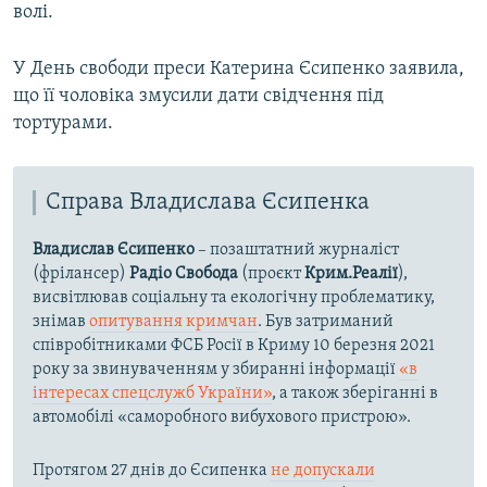
волі.
У День свободи преси Катерина Єсипенко заявила,
що її чоловіка змусили дати свідчення під
тортурами.
Справа Владислава Єсипенка
Владислав Єсипенко
– позаштатний журналіст
(фрілансер)
Радіо Свобода
(проєкт
Крим.Реалії
),
висвітлював соціальну та екологічну проблематику,
знімав
опитування кримчан
. Був затриманий
співробітниками ФСБ Росії в Криму 10 березня 2021
року за звинуваченням у збиранні інформації
«в
інтересах спецслужб України»
, а також зберіганні в
автомобілі «саморобного вибухового пристрою».
Протягом 27 днів до Єсипенка
не допускали