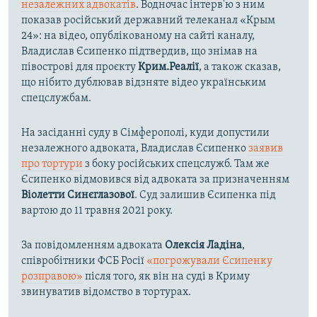
незалежних адвокатів
. Водночас інтерв'ю з ним
показав російський державний телеканал «Крым
24»: на відео, опублікованому на сайті каналу,
Владислав Єсипенко підтвердив, що знімав на
півострові для проєкту
Крим.Реалії
, а також сказав,
що нібито дублював відзняте відео українським
спецслужбам.
На засіданні суду в Сімферополі, куди допустили
незалежного адвоката, Владислав Єсипенко
заявив
про тортури
з боку російських спецслужб. Там же
Єсипенко відмовився від адвоката за призначенням
Віолетти Синєглазової
. Суд залишив Єсипенка під
вартою до 11 травня 2021 року.
За повідомленням адвоката
Олексія Ладіна
,
співробітники ФСБ Росії
«погрожували Єсипенку
розправою»
після того, як він на суді в Криму
звинуватив відомство в тортурах.