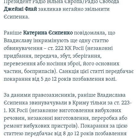
Президент Радіо Вільна Європа/Радіо Свобода
Джеймі Флай
закликав негайно звільнити
Єсипенка.
Раніше
Катерина Єсипенко
повідомляла, що
Владиславу інкримінують ще одну статтю
обвинувачення – ст. 222 КК Росії (незаконні
придбання, передача, збут, зберігання,
перевезення або носіння зброї, його основних
частин, боєприпасів). Санкція цієї статті передбачає
покарання від 5 до 12 років позбавлення волі.
За даними правозахисників, раніше Владислава
Єсипенка звинувачували в Криму тільки за ст. 223-
1. КК Росії (незаконне виготовлення вибухових
речовин, незаконні виготовлення, переробка або
ремонт вибухових пристроїв). Покарання за цією
статтею передбачає від 8 до 12 років позбавлення