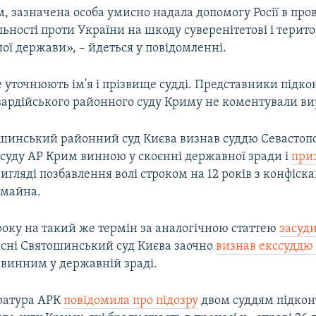
, зазначена особа умисно надала допомогу Росії в про
льності проти України на шкоду суверенітетові і терит
шої держави», – йдеться у повідомленні.
е уточнюють ім'я і прізвище судді. Представники підк
гвардійського районного суду Криму не коментували ви
шинський районний суд Києва визнав суддю Севастоп
 суду АР Крим винною у скоєнні державної зради і
при
игляді позбавлення волі строком на 12 років з конфіска
 майна.
року на такий же термін за аналогічною статтею
засуд
ресні Святошинський суд Києва заочно
визнав екссуддю
винним у державній зраді.
ратура АРК
повідомила про підозру
двом суддям підкон