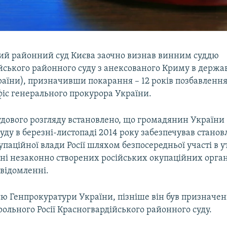
й районний суд Києва заочно визнав винним суддю
ського районного суду з анексованого Криму в державн
України), призначивши покарання – 12 років позбавлення
іс генерального прокурора України.
удового розгляду встановлено, що громадянин України 
уду в березні-листопаді 2014 року забезпечував станов
паційної влади Росії шляхом безпосередньої участі в у
ні незаконно створених російських окупаційних орган
овідомленні.
єю Генпрокуратури України, пізніше він був призначен
рольного Росії Красногвардійського районного суду.