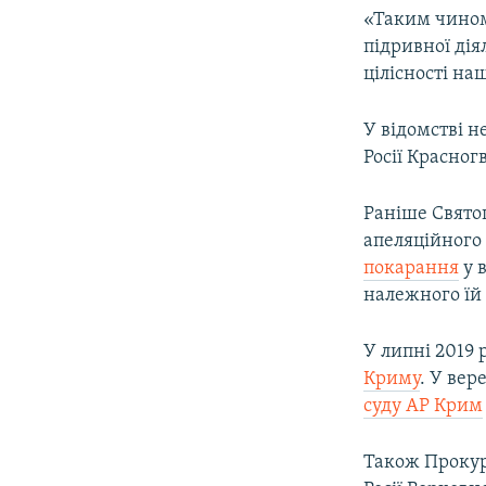
«Таким чином
підривної дія
цілісності на
У відомстві н
Росії Красно
Раніше Свято
апеляційного
покарання
у в
належного їй
У липні 2019 
Криму
. У ве
суду АР Крим
Також Проку