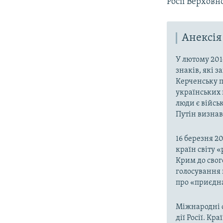
Росії Верховн
Анексія
У лютому 201
знаків, які 
Керченську п
українських 
люди є війсь
Путін визнав,
16 березня 2
країн світу 
Крим до свог
голосування 
про «приєдна
Міжнародні о
дії Росії. Кр