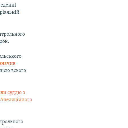
веденні
оріальній
онтрольного
рок.
ольського
значив
цією всього
или суддю з
 Апеляційного
трольного