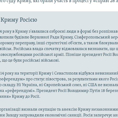
ого суду Криму, які брали участь в процесі у «справі 26 
 Криму Росією
4 року в Криму з'являлися озброєні люди в формі без розпізна
захопили будівлю Верховної Ради Криму, Сімферопольський аер
оромну переправу, інші стратегічні об'єкти, а також блокували
військ. Російська влада спочатку відмовлялася визнавати, що ц
ковослужбовцями російської армії. Пізніше президент Росії В
 що це були російські військові.
014 року на території Криму і Севастополя відбувся невизнани
«референдум» про статус півострова, за результатами якого Рос
о складу. Ні Україна, ні Європейський союз, ні США не визнал
на «референдумі». Президент Росії Володимир Путін 18 берез
ння» Криму до Росії.
рганізації визнали окупацію та анексію Криму незаконними 
аїни Заходу запровадили економічні санкції. Росія заперечує а