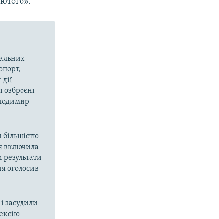
лютого».
вальних
опорт,
 дії
і озброєні
олодимир
й більшістю
ія включила
и результати
ня оголосив
і засудили
нексію