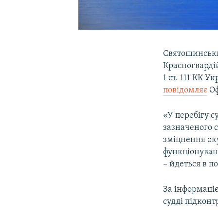
Святошинськи
Красногвардій
1 ст. 111 КК 
повідомляє
Оф
«У перебігу с
зазначеного с
зміцнення оку
функціонуван
– йдеться в п
За інформаці
судді підконт