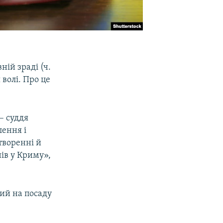
ій зраді (ч.
 волі. Про це
– суддя
лення і
творенні й
ів у Криму»,
ий на посаду