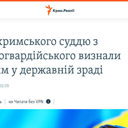
 кримського суддю з
огвардійського визнали
м у державній зраді
12:35
ь
Читати без VPN