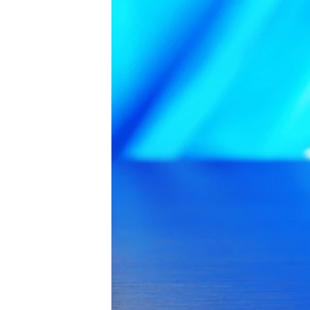
ВІДЕОУРОКИ «ELIFBE»
СВІДЧЕННЯ ОКУПАЦІЇ
УКРАЇНСЬКА ПРОБЛЕМА КРИМУ
ІНФОГРАФІКА