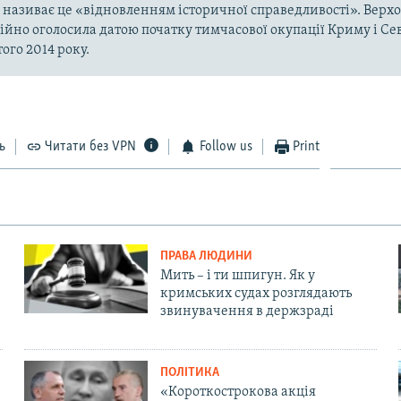
а називає це «відновленням історичної справедливості». Верх
ійно оголосила датою початку тимчасової окупації Криму і Се
ого 2014 року.
ь
Читати без VPN
Follow us
Print
ПРАВА ЛЮДИНИ
Мить – і ти шпигун. Як у
кримських судах розглядають
звинувачення в держзраді
ПОЛІТИКА
«Короткострокова акція