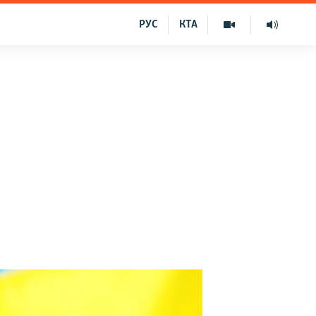
РУС
КТА