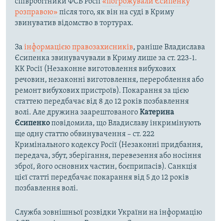
співробітники ФСБ Росії
«погрожували Єсипенку
розправою»
після того, як він на суді в Криму
звинуватив відомство в тортурах.
За
інформацією правозахисників
, раніше Владислава
Єсипенка звинувачували в Криму лише за ст. 223-1.
КК Росії (Незаконне виготовлення вибухових
речовин, незаконні виготовлення, перероблення або
ремонт вибухових пристроїв). Покарання за цією
статтею передбачає від 8 до 12 років позбавлення
волі. Але дружина заарештованого
Катерина
Єсипенко
повідомила, що Владиславу інкримінують
ще одну статтю обвинувачення – ст. 222
Кримінального кодексу Росії (Незаконні придбання,
передача, збут, зберігання, перевезення або носіння
зброї, його основних частин, боєприпасів). Санкція
цієї статті передбачає покарання від 5 до 12 років
позбавлення волі.
Служба зовнішньої розвідки України на інформацію