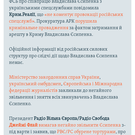
ФСБ про співпрацю Владислава Єсипенка з
українськими спецслужбами повідомила
Крим.Реалії
, що
«не коментує провокації російських
спецслужб»
. Прокуратура АРК
порушила
кримінальне провадження
за фактом затримання й
арешту в Криму Владислава Єсипенка.
Офіційної інформації від російських силових
структур про слідчі дії щодо Владислава Єсипенка
немає.
Міністерство закордонних справ України
,
український омбудсмен
,
Європейська і Міжнародна
федерації журналістів
закликали до негайного
звільнення і зняття всіх звинувачень з Владислава
Єсипенко.
Президент
Радіо Вільна Європа/Радіо Свобода
Джеймі Флай
вимагав негайно звільнити Єсипенка
з-
під варти і заявив, що
РВЄ/РС обурене тортурами
, про