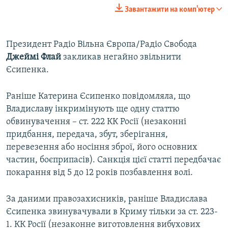
240p
Завантажити на комп'ютер
360p
Auto
240p
360p
480p
480p
Президент Радіо Вільна Європа/Радіо Свобода
Джеймі Флай
закликав негайно звільнити
720p
720p
1080p
Єсипенка.
1080p
Раніше Катерина Єсипенко повідомляла, що
Владиславу інкримінують ще одну статтю
обвинувачення – ст. 222 КК Росії (незаконні
придбання, передача, збут, зберігання,
перевезення або носіння зброї, його основних
частин, боєприпасів). Санкція цієї статті передбачає
покарання від 5 до 12 років позбавлення волі.
За даними правозахисників, раніше Владислава
Єсипенка звинувачували в Криму тільки за ст. 223-
1. КК Росії (незаконне виготовлення вибухових