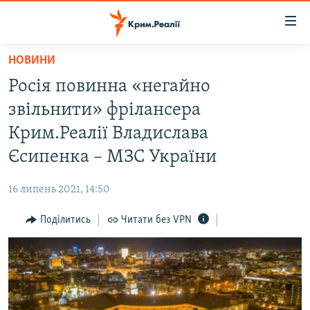
Доступність
посилання
Перейти
НОВИНИ
до
НОВИНИ
Росія повинна «негайно
основного
ВОДА.КРИМ
матеріалу
звільнити» фрілансера
ВІДЕО ТА ФОТО
Перейти
Крим.Реалії Владислава
до
ПОЛІТИКА
Єсипенка – МЗС України
основної
БЛОГИ
навігації
16 липень 2021, 14:50
Перейти
ПОГЛЯД
до
Поділитись
Читати без VPN
ІНТЕРВ'Ю
пошуку
ВСЕ ЗА ДЕНЬ
СПЕЦПРОЕКТИ
ЯК ОБІЙТИ БЛОКУВАННЯ
ДЕПОРТАЦІЯ