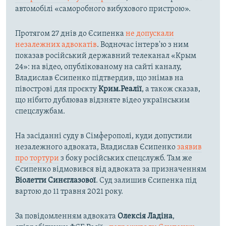
автомобілі «саморобного вибухового пристрою».
Протягом 27 днів до Єсипенка
не допускали
незалежних адвокатів
. Водночас інтерв'ю з ним
показав російський державний телеканал «Крым
24»: на відео, опублікованому на сайті каналу,
Владислав Єсипенко підтвердив, що знімав на
півострові для проєкту
Крим.Реалії
, а також сказав,
що нібито дублював відзняте відео українським
спецслужбам.
На засіданні суду в Сімферополі, куди допустили
незалежного адвоката, Владислав Єсипенко
заявив
про тортури
з боку російських спецслужб. Там же
Єсипенко відмовився від адвоката за призначенням
Віолетти Синєглазової
. Суд залишив Єсипенка під
вартою до 11 травня 2021 року.
За повідомленням адвоката
Олексія Ладіна
,