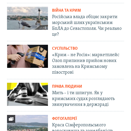
ВІЙНА ТА КРИМ
Російська влада обіцяє закрити
морський шлях українським
БпЛА до Севастополя. Чи реально
це?
СУСПІЛЬСТВО
«Крим – не Росія»: маркетплейс
Ozon припинив прийом нових
замовлень на Кримському
півострові
ПРАВА ЛЮДИНИ
Мить – і ти шпигун. Як у
кримських судах розглядають
звинувачення в держзраді
ФОТОГАЛЕРЕЇ
Краса Сімферопольського
водосховища та занедбаність