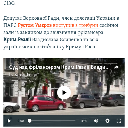
СІЗО.
Депутат Верховної Ради, член делегації України в
ПАРЄ
Рустем Умєров
виступив з трибуни
сесійної
зали із закликом до звільнення фрілансера
Крим.Реалії
Владислава Єсипенка та всіх
українських політв'язнів у Криму і Росії.
Суд над фрілансером Крим.Реалії Владиславом Єсипенком: як проходило засідання (відео)
by
Крим.Реалії
No media source currently available
Auto
0:00
4:39