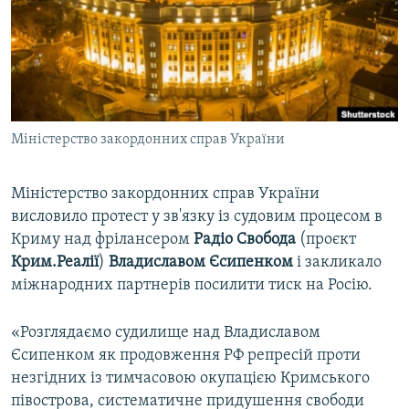
ВІДЕОУРОКИ «ELIFBE»
Русский
СВІДЧЕННЯ ОКУПАЦІЇ
Qırımtatar
УКРАЇНСЬКА ПРОБЛЕМА КРИМУ
ДОЛУЧАЙСЯ!
ІНФОГРАФІКА
Міністерство закордонних справ України
Міністерство закордонних справ України
Усі сайти RFE/RL
висловило протест у зв'язку із судовим процесом в
Криму над фрілансером
Радіо Свобода
(проєкт
Крим.Реалії
)
Владиславом Єсипенком
і закликало
міжнародних партнерів посилити тиск на Росію.
«Розглядаємо судилище над Владиславом
Єсипенком як продовження РФ репресій проти
незгідних із тимчасовою окупацією Кримського
півострова, систематичне придушення свободи