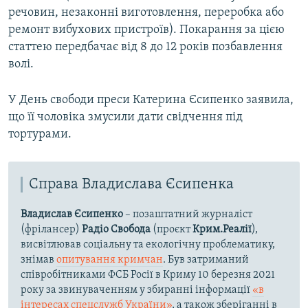
речовин, незаконні виготовлення, переробка або
ремонт вибухових пристроїв). Покарання за цією
статтею передбачає від 8 до 12 років позбавлення
волі.
У День свободи преси Катерина Єсипенко заявила,
що її чоловіка змусили дати свідчення під
тортурами.
Справа Владислава Єсипенка
Владислав Єсипенко
– позаштатний журналіст
(фрілансер)
Радіо Свобода
(проєкт
Крим.Реалії
),
висвітлював соціальну та екологічну проблематику,
знімав
опитування кримчан
. Був затриманий
співробітниками ФСБ Росії в Криму 10 березня 2021
року за звинуваченням у збиранні інформації
«в
інтересах спецслужб України»
, а також зберіганні в