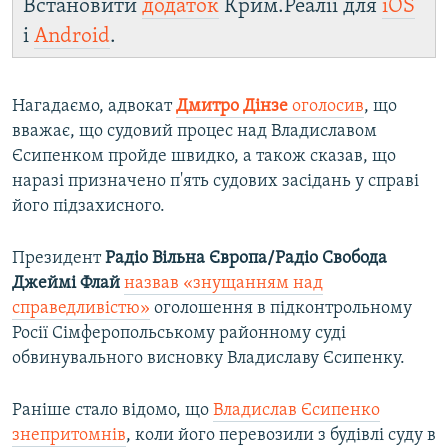
Встановити
додаток
Крим.Реалії для
iOS
і
Android
.
Нагадаємо, адвокат
Дмитро Дінзе
оголосив
, що
вважає, що судовий процес над Владиславом
Єсипенком пройде швидко, а також сказав, що
наразі призначено п'ять судових засідань у справі
його підзахисного.
Президент
Радіо Вільна Європа/Радіо Свобода
Джеймі Флай
назвав «знущанням над
справедливістю»
оголошення в підконтрольному
Росії Сімферопольському районному суді
обвинувального висновку Владиславу Єсипенку.
Раніше стало відомо, що
Владислав Єсипенко
знепритомнів
, коли його перевозили з будівлі суду в