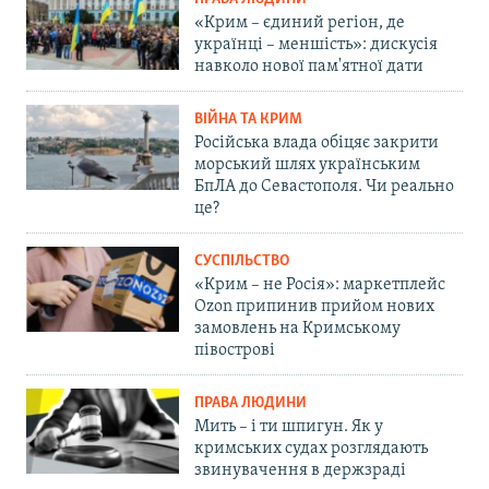
«Крим – єдиний регіон, де
українці – меншість»: дискусія
навколо нової пам'ятної дати
ВІЙНА ТА КРИМ
Російська влада обіцяє закрити
морський шлях українським
БпЛА до Севастополя. Чи реально
це?
СУСПІЛЬСТВО
«Крим – не Росія»: маркетплейс
Ozon припинив прийом нових
замовлень на Кримському
півострові
ПРАВА ЛЮДИНИ
Мить – і ти шпигун. Як у
кримських судах розглядають
звинувачення в держзраді