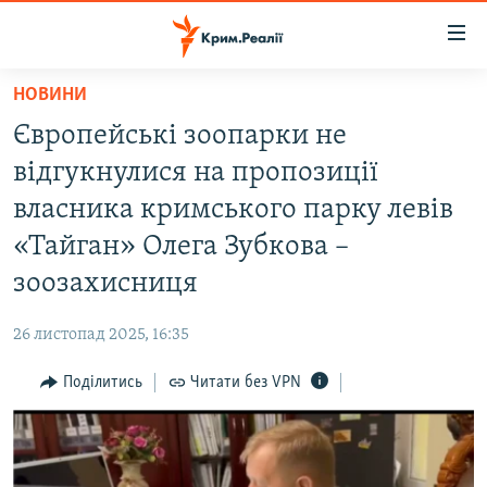
Доступність
посилання
Перейти
НОВИНИ
до
НОВИНИ
Європейські зоопарки не
основного
ВОДА.КРИМ
матеріалу
відгукнулися на пропозиції
ВІДЕО ТА ФОТО
Перейти
власника кримського парку левів
до
ПОЛІТИКА
«Тайган» Олега Зубкова –
основної
БЛОГИ
навігації
зоозахисниця
Перейти
ПОГЛЯД
до
26 листопад 2025, 16:35
ІНТЕРВ'Ю
пошуку
Поділитись
Читати без VPN
ВСЕ ЗА ДЕНЬ
СПЕЦПРОЕКТИ
ЯК ОБІЙТИ БЛОКУВАННЯ
ДЕПОРТАЦІЯ