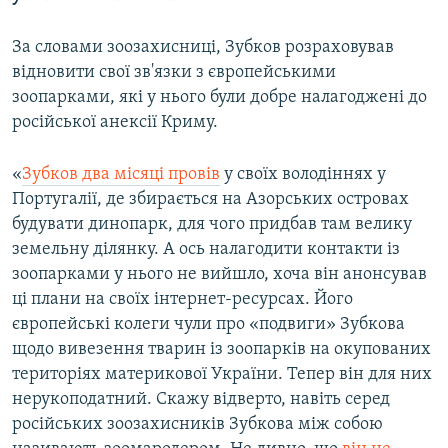
За словами зоозахисниці, Зубков розраховував
відновити свої зв'язки з європейськими
зоопарками, які у нього були добре налагоджені до
російської анексії Криму.
«
Зубков два місяці провів
у своїх володіннях у
Португалії, де збирається на Азорських островах
будувати динопарк, для чого придбав там велику
земельну ділянку. А ось налагодити контакти із
зоопарками у нього не вийшло, хоча він анонсував
ці плани на своїх інтернет-ресурсах. Його
європейські колеги чули про «подвиги» Зубкова
щодо вивезення тварин із зоопарків на окупованих
територіях материкової України. Тепер він для них
нерукоподатний. Скажу відверто, навіть серед
російських зоозахисників Зубкова між собою