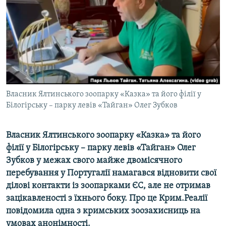
ВІДЕОУРОКИ «ELIFBE»
Русский
СВІДЧЕННЯ ОКУПАЦІЇ
Qırımtatar
УКРАЇНСЬКА ПРОБЛЕМА КРИМУ
ДОЛУЧАЙСЯ!
ІНФОГРАФІКА
Власник Ялтинського зоопарку «Казка» та його філії у
Білогірську – парку левів «Тайган» Олег Зубков
Усі сайти RFE/RL
Власник Ялтинського зоопарку «Казка» та його
філії у Білогірську – парку левів «Тайган» Олег
Зубков у межах свого майже двомісячного
перебування у Португалії намагався відновити свої
ділові контакти із зоопарками ЄС, але не отримав
зацікавленості з їхнього боку. Про це Крим.Реалії
повідомила одна з кримських зоозахисниць на
умовах анонімності.