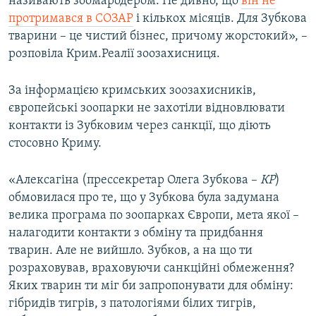
називають зоомародером. Не дивно, що
він не
протримався в СОЗАР
і кількох місяців. Для Зубкова
тварини – це чистий бізнес, причому жорстокий», –
розповіла Крим.Реалії зоозахисниця.
За інформацією кримських зоозахисників,
європейські зоопарки не захотіли відновлювати
контакти із Зубковим через санкції, що діють
стосовно Криму.
«Алексагіна (прессекретар Олега Зубкова –
КР
)
обмовилася про те, що у Зубкова була задумана
велика програма по зоопарках Європи, мета якої –
налагодити контакти з обміну та придбання
тварин. Але не вийшло. Зубков, а на що ти
розраховував, враховуючи санкційні обмеження?
Яких тварин ти міг би запропонувати для обміну:
гібридів тигрів, з патологіями білих тигрів,