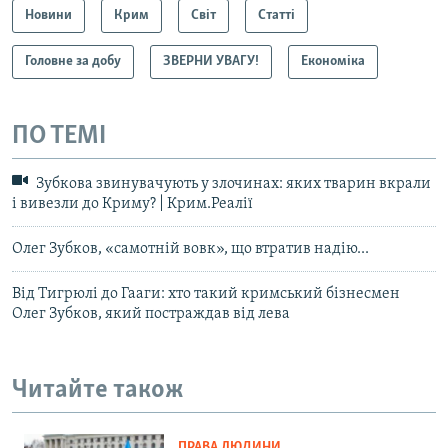
Новини
Крим
Світ
Статті
Головне за добу
ЗВЕРНИ УВАГУ!
Економіка
ПО ТЕМІ
Зубкова звинувачують у злочинах: яких тварин вкрали
і вивезли до Криму? | Крим.Реалії
Олег Зубков, «самотній вовк», що втратив надію...
Від Тигрюлі до Гааги: хто такий кримський бізнесмен
Олег Зубков, який постраждав від лева
Читайте також
ПРАВА ЛЮДИНИ