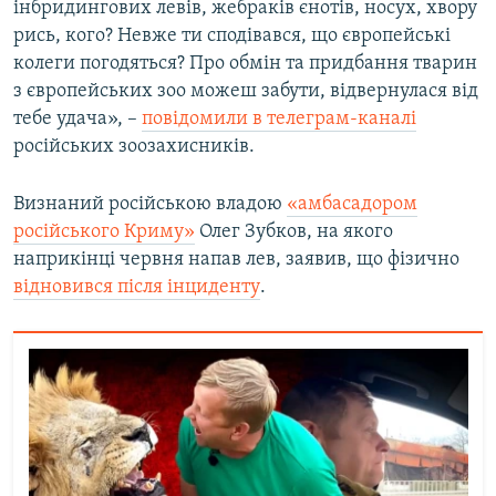
інбридингових левів, жебраків єнотів, носух, хвору
рись, кого? Невже ти сподівався, що європейські
колеги погодяться? Про обмін та придбання тварин
з європейських зоо можеш забути, відвернулася від
тебе удача», –
повідомили в телеграм-каналі
російських зоозахисників.
Визнаний російською владою
«амбасадором
російського Криму»
Олег Зубков, на якого
наприкінці червня напав лев, заявив, що фізично
відновився після інциденту
.