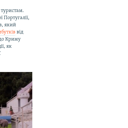
 туристам.
 Португалії,
в, який
ибутків
від
одо Криму
ї, як
ї