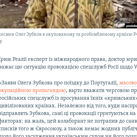
есмен Олег Зубков в окупованому та розбомбленому армією Р
у
Крим.Реалії експерт із міжнародного права, доктор ю
важає цю ситуацію провокацією спецслужб Росії щодо У
«Заяви Олега Зубкова про поїздку до Португалії,
масово
окупаційною пропагандою
, варто вважати черговою п
російських спецслужб із просування їхніх «кримських»
цивілізованих країнах. Незалежно від того, куди наспр
відправлять Зубкова, самі ці провокації ґрунтуються на
факторах: на жаль, цей колаборант не потрапив до сан
списків того ж Євросоюзу, а також немає жодних публ
щодо його засудження українським судом чи його роз