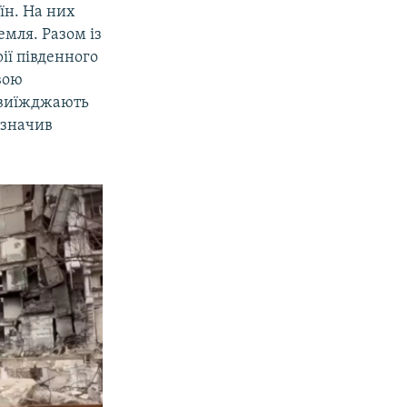
їн. На них
емля. Разом із
ії південного
вою
о виїжджають
зазначив