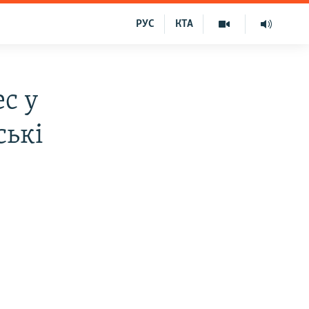
РУС
КТА
ес у
ські