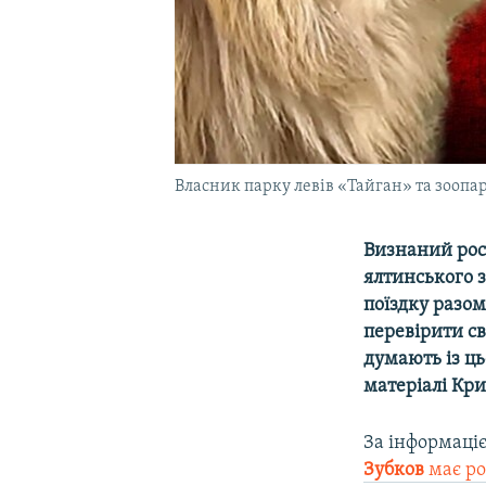
Власник парку левів «Тайган» та зооп
Визнаний ро
ялтинського з
поїздку разом
перевірити св
думають із ц
матеріалі Кри
За інформаці
Зубков
має ро