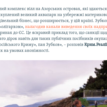
лий комплекс вілл на Азорських островах, які здаються
куплений великий аквапарк на узбережжі материкової
удівельний бізнес, що розширюється, у цій країні. Зубко
 «олігархом»,
налагодив канали виведення своїх надпр
аринах до ЄС. Це яскравий приклад того, що санкції щ
то дірок навіть для таких публічних посібників окупаці
сійського Криму», пан Зубков», – розповів
Крим.Реалі
к на умовах анонімності.