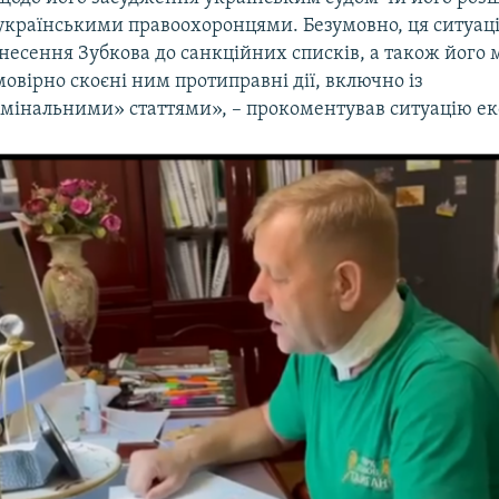
українськими правоохоронцями. Безумовно, ця ситуац
внесення Зубкова до санкційних списків, а також його
овірно скоєні ним протиправні дії, включно із
мінальними» статтями», – прокоментував ситуацію ек