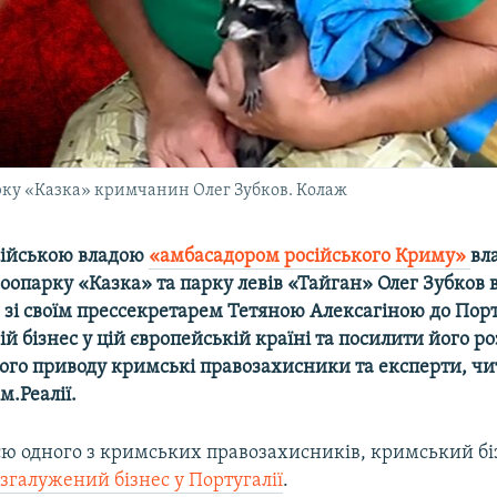
арку «Казка» кримчанин Олег Зубков. Колаж
сійською владою
«амбасадором російського Криму»
вл
оопарку «Казка» та парку левів «Тайган» Олег Зубков
 зі своїм прессекретарем Тетяною Алексагіною до Порт
ій бізнес у цій європейській країні та посилити його р
ього приводу кримські правозахисники та експерти, чи
м.Реалії.
єю одного з кримських правозахисників, кримський б
згалужений бізнес у Португалії
.