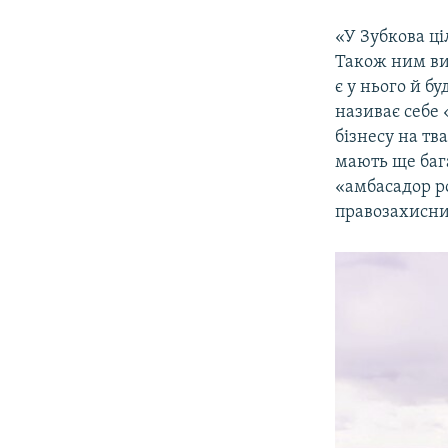
«У Зубкова ці
Також ним ви
є у нього й б
називає себе
бізнесу на тв
мають ще бага
«амбасадор ро
правозахисни