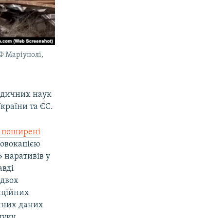
Ф Маріуполі,
ридичних наук
країни та ЄС.
 поширені
ровокацією
 наративів у
авді
 двох
кційних
ічних даних
шуку