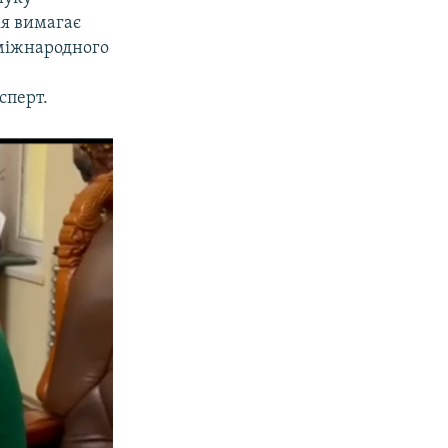
ія вимагає
 міжнародного
сперт.