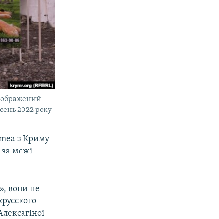
 зображений
есень 2022 року
imea з Криму
 за межі
», вони не
«русского
Алексагіної