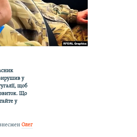
асник
 вирушив у
угалії, щоб
озвиток. Що
тайте у
ізнесмен
Олег