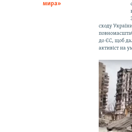
мира»
сходу України
повномасштаб
до ЄС, щоб да
активіст на у