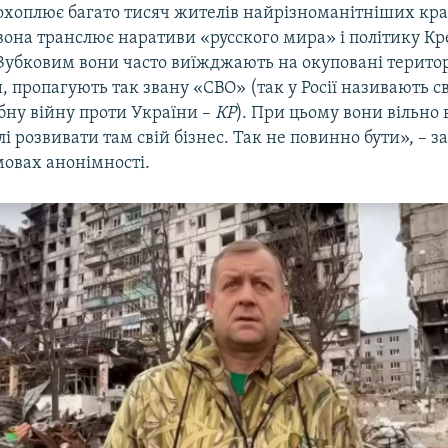
охоплює багато тисяч жителів найрізноманітніших кра
вона транслює наративи «русского мира» і політику Кр
Зубковим вони часто виїжджають на окуповані територ
, пропагують так звану «СВО» (так у Росії називають с
ну війну проти України –
КР
). При цьому вони вільн
лі розвивати там свій бізнес. Так не повинно бути», – 
мовах анонімності.