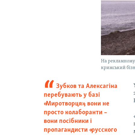
На рекламному 
кримський бізне
Зубков та Алексагіна
перебувають у базі
«Миротворця», вони не
просто колаборанти –
вони посібники і
пропагандисти «русского