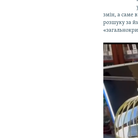
змін, а саме 
розшуку за йм
«загальнокри