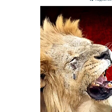
ВІДЕОУРОКИ «ELIFBE»
СВІДЧЕННЯ ОКУПАЦІЇ
УКРАЇНСЬКА ПРОБЛЕМА КРИМУ
ІНФОГРАФІКА