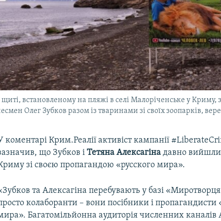
щиті, встановленому на пляжі в селі Малоріченське у Криму,
смен Олег Зубков разом із тваринами зі своїх зоопарків, вер
У коментарі Крим.Реалії активіст кампанії #LiberateCr
зазначив, що Зубков і
Тетяна Алексагіна
давно вийшли
Криму зі своєю пропагандою «русского мира».
«Зубков та Алексагіна перебувають у базі «Миротворця
просто колаборанти – вони посібники і пропагандисти 
мира». Багатомільйонна аудиторія численних каналів 