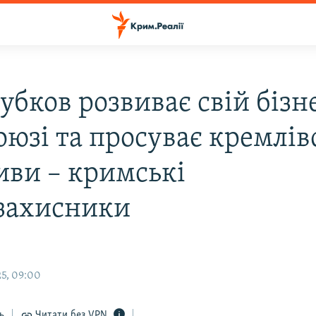
убков розвиває свій бізн
оюзі та просуває кремлів
иви – кримські
захисники
5, 09:00
ь
Читати без VPN