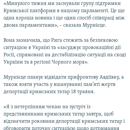
«Минулого тижня ми заснували групу підтримки
Кримської платформи в нашому парламенті. Це ще
одна хороша новина і ще один спосіб співпраці між
двома парламентами», – сказала Мурнієце.
Вона зазначила, що Рига стежить за безпековою
ситуацією в Україні та «засуджує провокаційні дії
Росії, спрямовані на дестабілізацію ситуації на сході
України та в регіоні Чорного моря».
Мурнієце планує відвідати прифронтову Авдіївку, а
також взяти участь у вшануванні пам’яті жертв
депортації кримських татар 18 травня.
«Я з нетерпінням чекаю на зустріч із
представниками кримських татар завтра, щоб
відзначити роковини депортації кримських татар і
обговорити поточну ситуацією щодо дотримання