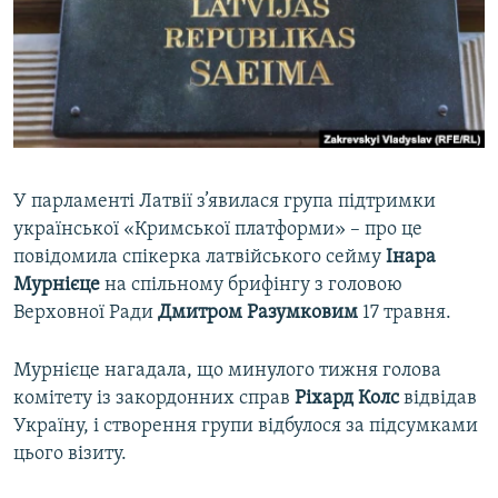
ВІДЕОУРОКИ «ELIFBE»
Русский
СВІДЧЕННЯ ОКУПАЦІЇ
Qırımtatar
УКРАЇНСЬКА ПРОБЛЕМА КРИМУ
ДОЛУЧАЙСЯ!
ІНФОГРАФІКА
У парламенті Латвії з’явилася група підтримки
української «Кримської платформи» – про це
Усі сайти RFE/RL
повідомила спікерка латвійського сейму
Інара
Мурнієце
на спільному брифінгу з головою
Верховної Ради
Дмитром Разумковим
17 травня.
Мурнієце нагадала, що минулого тижня голова
комітету із закордонних справ
Ріхард Колс
відвідав
Україну, і створення групи відбулося за підсумками
цього візиту.