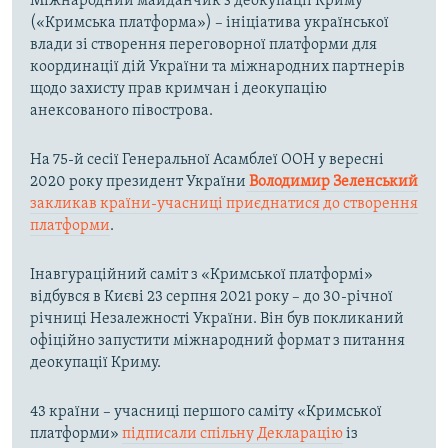
Міжнародний майданчик з деокупації Криму
(«Кримська платформа») – ініціатива української
влади зі створення переговорної платформи для
координації дій України та міжнародних партнерів
щодо захисту прав кримчан і деокупацію
анексованого півострова.
На 75-й сесії Генеральної Асамблеї ООН у вересні
2020 року президент України
Володимир Зеленський
закликав країни-учасниці приєднатися до створення
платформи
.
Інавгураційний саміт з «Кримської платформі»
відбувся в Києві 23 серпня 2021 року – до 30-річної
річниці Незалежності України. Він був покликаний
офіційно запустити міжнародний формат з питання
деокупації Криму.
43 країни – учасниці першого саміту «Кримської
платформи»
підписали спільну Декларацію
із