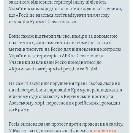
закликом відновити територіальну цілісність
України в міжнародно визнаних кордонах і заявили,
що «Росії не вдасться легітимізувати тимчасову
окупацію Криму і Севастополя».
Вони також підтвердили свої наміри за допомогою
політичних, дипломатичних та обмежувальних
методів тиснути на Росію для відновлення контролю
України над територією АРК та Севастополя.
Учасники закликали Росію приєднатися до
«Кримської платформі» і розділити її цілі.
На саміті засудили порушення прав і свобод людини
на півострові, мілітаризацію Криму, перешкоджання
вільному судноплавству в Керченській протоці та
Азовському морі, переселення російських громадян
до Криму.
Росія висловлювала протест проти проведення саміту.
У Москві захід називали «шабашем»,
«недружнім