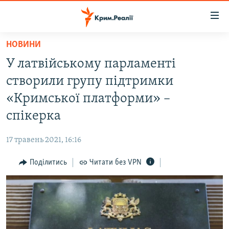
Доступність
посилання
Перейти
НОВИНИ
до
НОВИНИ
У латвійському парламенті
основного
ВОДА.КРИМ
матеріалу
створили групу підтримки
ВІДЕО ТА ФОТО
Перейти
«Кримської платформи» –
до
ПОЛІТИКА
спікерка
основної
БЛОГИ
навігації
17 травень 2021, 16:16
Перейти
ПОГЛЯД
до
Поділитись
Читати без VPN
ІНТЕРВ'Ю
пошуку
ВСЕ ЗА ДЕНЬ
СПЕЦПРОЕКТИ
ЯК ОБІЙТИ БЛОКУВАННЯ
ДЕПОРТАЦІЯ