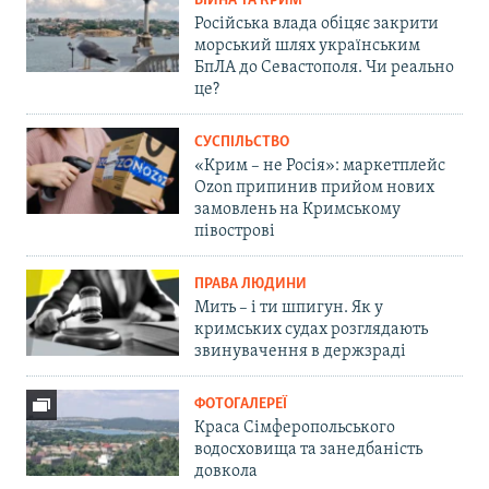
ВІЙНА ТА КРИМ
Російська влада обіцяє закрити
морський шлях українським
БпЛА до Севастополя. Чи реально
це?
СУСПІЛЬСТВО
«Крим – не Росія»: маркетплейс
Ozon припинив прийом нових
замовлень на Кримському
півострові
ПРАВА ЛЮДИНИ
Мить – і ти шпигун. Як у
кримських судах розглядають
звинувачення в держзраді
ФОТОГАЛЕРЕЇ
Краса Сімферопольського
водосховища та занедбаність
довкола