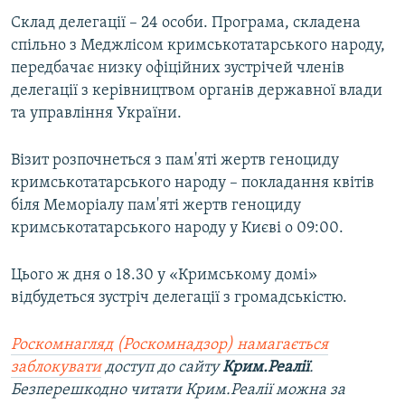
ВІДЕОУРОКИ «ELIFBE»
Склад делегації – 24 особи. Програма, складена
Русский
спільно з Меджлісом кримськотатарського народу,
СВІДЧЕННЯ ОКУПАЦІЇ
Qırımtatar
передбачає низку офіційних зустрічей членів
УКРАЇНСЬКА ПРОБЛЕМА КРИМУ
делегації з керівництвом органів державної влади
та управління України.
ДОЛУЧАЙСЯ!
ІНФОГРАФІКА
Візит розпочнеться з пам'яті жертв геноциду
кримськотатарського народу – покладання квітів
Усі сайти RFE/RL
біля Меморіалу пам'яті жертв геноциду
кримськотатарського народу у Києві о 09:00.
Цього ж дня о 18.30 у «Кримському домі»
відбудеться зустріч делегації з громадськістю.
Роскомнагляд (Роскомнадзор) намагається
заблокувати
доступ до сайту
Крим.Реалії
.
Безперешкодно читати Крим.Реалії можна за