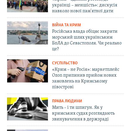
українці – меншість»: дискусія
навколо нової пам'ятної дати
ВІЙНА ТА КРИМ
Російська влада обіцяє закрити
морський шлях українським
БпЛА до Севастополя. Чи реально
це?
СУСПІЛЬСТВО
«Крим – не Росія»: маркетплейс
Ozon припинив прийом нових
замовлень на Кримському
півострові
ПРАВА ЛЮДИНИ
Мить – і ти шпигун. Як у
кримських судах розглядають
звинувачення в держзраді