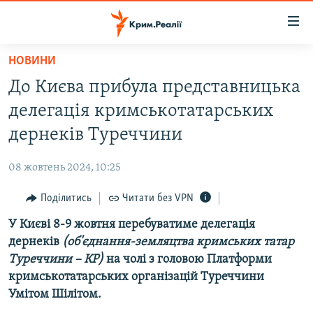
Доступність
посилання
Перейти
НОВИНИ
до
НОВИНИ
До Києва прибула представницька
основного
ВОДА.КРИМ
матеріалу
делегація кримськотатарських
ВІДЕО ТА ФОТО
Перейти
дернеків Туреччини
до
ПОЛІТИКА
основної
08 жовтень 2024, 10:25
БЛОГИ
навігації
Перейти
Поділитись
Читати без VPN
ПОГЛЯД
до
У Києві 8-9 жовтня перебуватиме делегація
ІНТЕРВ'Ю
пошуку
дернеків
(об'єднання-земляцтва кримських татар
ВСЕ ЗА ДЕНЬ
Туреччини – КР)
на чолі з головою Платформи
СПЕЦПРОЕКТИ
кримськотатарських організацій Туреччини
Умітом Шілітом.
ЯК ОБІЙТИ БЛОКУВАННЯ
ДЕПОРТАЦІЯ