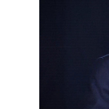
ВІДЕОУРОКИ «ELIFBE»
СВІДЧЕННЯ ОКУПАЦІЇ
УКРАЇНСЬКА ПРОБЛЕМА КРИМУ
ІНФОГРАФІКА