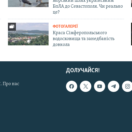
морський шлях українським
БпЛА до Севастополя. Чи реально
це?
ФОТОГАЛЕРЕЇ
Краса Сімферопольського
водосховища та занедбаність
довкола
ДОЛУЧАЙСЯ!
. Про нас