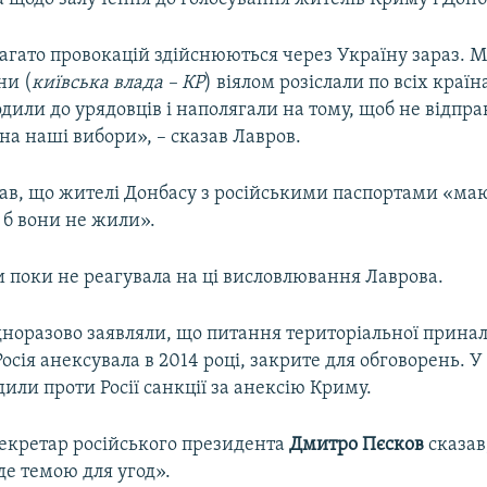
агато провокацій здійснюються через Україну зараз. М
ни (
київська влада – КР
) віялом розіслали по всіх країн
дили до урядовців і наполягали на тому, щоб не відпр
 на наші вибори», – сказав Лавров.
дав, що жителі Донбасу з російськими паспортами «ма
 б вони не жили».
 поки не реагувала на ці висловлювання Лаврова.
дноразово заявляли, що питання територіальної прина
осія анексувала в 2014 році, закрите для обговорень. У 
ли проти Росії санкції за анексію Криму.
секретар російського президента
Дмитро Пєсков
сказав
де темою для угод».