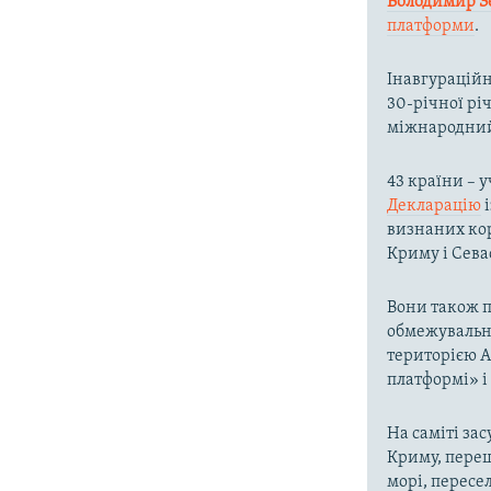
Володимир З
платформи
.
Інавгураційн
30-річної рі
міжнародний
43 країни – 
Декларацію
і
визнаних кор
Криму і Сева
Вони також п
обмежувальни
територією А
платформі» і 
На саміті за
Криму, переш
морі, пересе