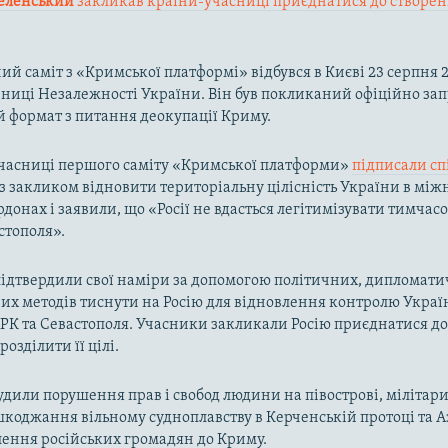
еленський
закликав країни-учасниці приєднатися до створе
ий саміт з «Кримської платформі» відбувся в Києві 23 серпня 2
чниці Незалежності України. Він був покликаний офіційно за
 формат з питання деокупації Криму.
учасниці першого саміту «Кримської платформи»
підписали сп
з закликом відновити територіальну цілісність України в мі
донах і заявили, що «Росії не вдасться легітимізувати тимчас
стополя».
ідтвердили свої наміри за допомогою політичних, дипломати
х методів тиснути на Росію для відновлення контролю Украї
РК та Севастополя. Учасники закликали Росію приєднатися д
розділити її цілі.
судили порушення прав і свобод людини на півострові, мілітар
коджання вільному судноплавству в Керченській протоці та 
лення російських громадян до Криму.