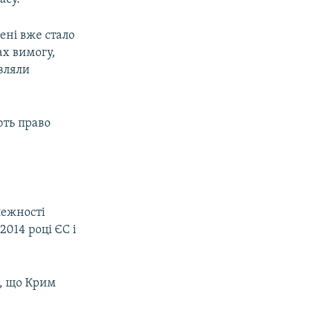
ені вже стало
ах вимогу,
авляли
ють право
лежності
2014 році ЄС і
, що Крим