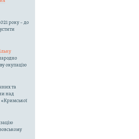
ння
021 року – до
пустити
ільну
жнародно
ову окупацію
чних та
ни над
о «Кримської
изацію
Азовському