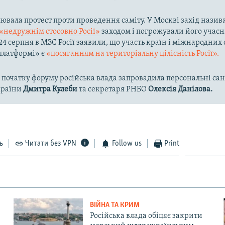
лювала протест проти проведення саміту. У Москві захід назив
«недружнім стосовно Росії»
заходом і погрожували його учас
24 серпня в МЗС Росії заявили, що участь країн і міжнародних 
платформі» є
«посяганням на територіальну цілісність Росії».
 початку форуму російська влада запровадила персональні сан
країни
Дмитра Кулеби
та секретаря РНБО
Олексія Данілова.
ь
Читати без VPN
Follow us
Print
ВІЙНА ТА КРИМ
Російська влада обіцяє закрити