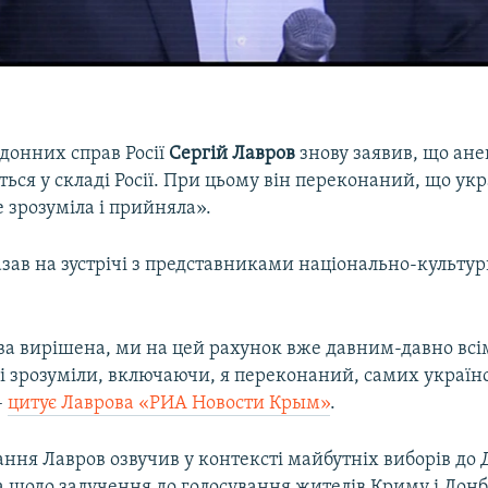
донних справ Росії
Сергій Лавров
знову заявив, що ан
ся у складі Росії. При цьому він переконаний, що укр
 зрозуміла і прийняла».
азав на зустрічі з представниками національно-культу
ва вирішена, ми на цей рахунок вже давним-давно всі
сі зрозуміли, включаючи, я переконаний, самих україн
–
цитує Лаврова «РИА Новости Крым»
.
ання Лавров озвучив у контексті майбутніх виборів до
 щодо залучення до голосування жителів Криму і Донб