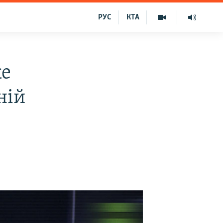
РУС
КТА
же
ній