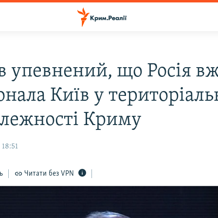
в упевнений, що Росія в
онала Київ у територіаль
лежності Криму
 18:51
ь
Читати без VPN