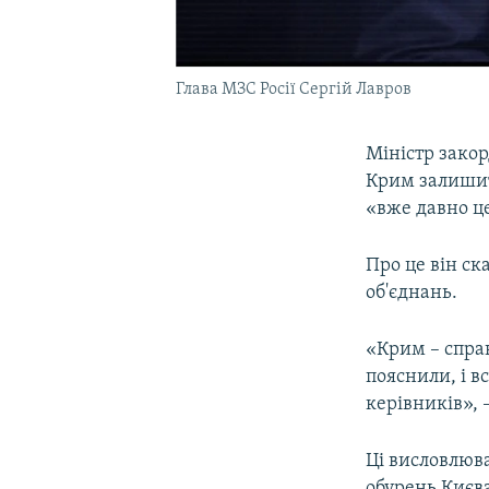
Глава МЗС Росії Сергій Лавров
Міністр закор
Крим залишить
«вже давно це
Про це він ск
об'єднань.
«Крим – спра
пояснили, і в
керівників», 
Ці висловлюв
обурень Києва