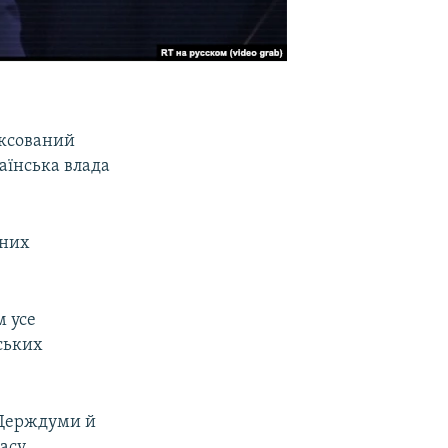
ексований
аїнська влада
рних
м усе
ських
 Держдуми й
асу.