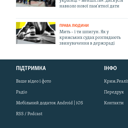
українці – меншість»: дискусія
навколо нової пам'ятної дати
ПРАВА ЛЮДИНИ
Мить – і ти шпигун. Як у
кримських судах розглядають
звинувачення в держзраді
Русский
ПІДТРИМКА
ІНФО
Qırımtatar
Ваше відео і фото
Крим.Реалії
ДОЛУЧАЙСЯ!
Радіо
Передрук
Мобільний додаток Android | iOS
Контакти
RSS / Podcast
Усі сайти RFE/RL