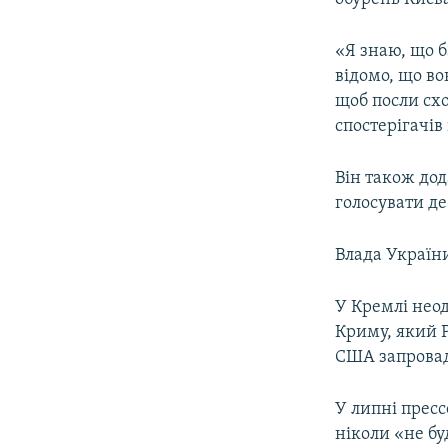
«Я знаю, що б
відомо, що во
щоб посли схо
спостерігачів
Він також до
голосувати де
Влада України
У Кремлі нео
Криму, який Р
США запровади
У липні прес
ніколи «не бу