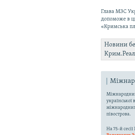
Глава МЗС У
допоможе в ц
«Кримська пл
Новини бе
Крим.Реал
Міжнаро
Міжнародний
української 
міжнародних 
півострова.
На 75-й сесі