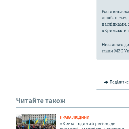
Росія вислов
«шабашем»,
наслідками. 
«Кримській 
Незадовго до
глави МЗС У
Поділитис
Читайте також
ПРАВА ЛЮДИНИ
«Крим – єдиний регіон, де