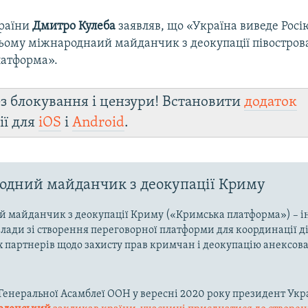
країни
Дмитро Кулеба
заявляв, що «Україна виведе Росі
ьому міжнароднаий майданчик з деокупації півостров
атформа».
з блокування і цензури! Встановити
додаток
ії для
iOS
і
Android
.
дний майданчик з деокупації Криму
 майданчик з деокупації Криму («Кримська платформа») – і
влади зі створення переговорної платформи для координації д
партнерів щодо захисту прав кримчан і деокупацію анексов
ї Генеральної Асамблеї ООН у вересні 2020 року президент Укр