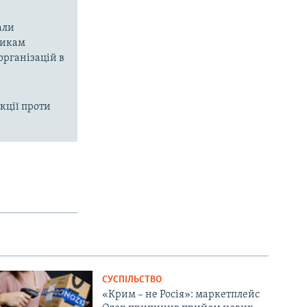
али
никам
організацій в
кції проти
СУСПІЛЬСТВО
«Крим – не Росія»: маркетплейс