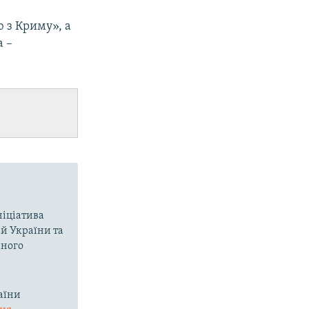
ю з Криму», а
а –
ніціатива
ій України та
аного
аїни