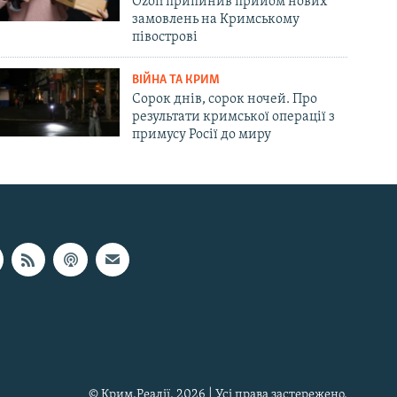
Ozon припинив прийом нових
замовлень на Кримському
півострові
ВІЙНА ТА КРИМ
Сорок днів, сорок ночей. Про
результати кримської операції з
примусу Росії до миру
© Крим.Реалії, 2026 | Усі права застережено.