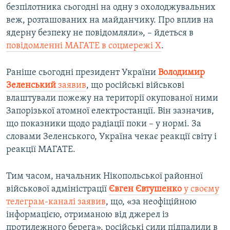
безпілотника сьогодні на одну з охолоджувальних
веж, розташованих на майданчику. Про вплив на
ядерну безпеку не повідомляли», – йдеться в
повідомленні МАГАТЕ в соцмережі X
.
Раніше сьогодні президент України
Володимир
Зеленський
заявив
, що російські військові
влаштували пожежу на території окупованої ними
Запорізької атомної електростанції. Він зазначив,
що показники щодо радіації поки – у нормі. За
словами Зеленського, Україна чекає реакції світу і
реакції МАГАТЕ.
Тим часом, начальник Нікопольської районної
військової адміністрації
Євген Євтушенко
у своєму
телеграм-каналі заявив
, що, «за неофіційною
інформацією, отриманою від джерел із
протилежного берега», російські сили підпалили в