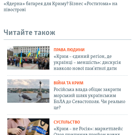
«Ядерна» батарея для Криму? Бізнес «Ростатома» на
півострові
Читайте також
ПРАВА ЛЮДИНИ
«Крим – єдиний регіон, де
українці – меншість»: дискусія
навколо нової пам'ятної дати
ВІЙНА ТА КРИМ
Російська влада обіцяє закрити
морський шлях українським
БпЛА до Севастополя. Чи реально
це?
СУСПІЛЬСТВО
«Крим – не Росія»: маркетплейс
Ozon припинив прийом нових