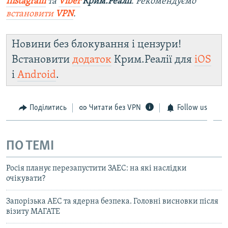
Instagram
та
Viber
Крим.Реалії
. Рекомендуємо
встановити
VPN
.
Новини без блокування і цензури!
Встановити
додаток
Крим.Реалії для
iOS
і
Android
.
Поділитись
Читати без VPN
Follow us
ПО ТЕМІ
Росія планує перезапустити ЗАЕС: на які наслідки
очікувати?
Запорізька АЕС та ядерна безпека. Головні висновки після
візиту МАГАТЕ