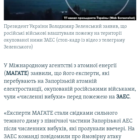
ВІДЕОУРОКИ «ELIFBE»
Русский
СВІДЧЕННЯ ОКУПАЦІЇ
Qırımtatar
Президент України Володимир Зеленський заявив, що
УКРАЇНСЬКА ПРОБЛЕМА КРИМУ
російські військові влаштували пожежу на території
ДОЛУЧАЙСЯ!
ІНФОГРАФІКА
окупованої ними ЗАЕС (стоп-кадр із відео з телеграму
Зеленського)
У Міжнародному агентстві з атомної енергії
Усі сайти RFE/RL
(
МАГАТЕ
) заявили, що його експерти, які
перебувають на Запорізькій атомній
електростанції, окупованій російськими військами,
чули «численні вибухи» перед пожежею на
ЗАЕС
.
«Експерти МАГАТЕ стали свідками сильного
темного диму з північної частини Запорізької АЕС
після численних вибухів, які пролунали ввечері. На
ЗАЕС команді повідомили про ймовірну атаку