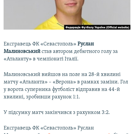
ВІДЕОУРОКИ «ELIFBE»
Русский
СВІДЧЕННЯ ОКУПАЦІЇ
Qırımtatar
УКРАЇНСЬКА ПРОБЛЕМА КРИМУ
ДОЛУЧАЙСЯ!
ІНФОГРАФІКА
Ексгравець ФК «Севастополь»
Руслан
Малиновський
став автором дебютного голу за
«Аталанту» в чемпіонаті Італії.
Усі сайти RFE/RL
Малиновський вийшов на поле на 28-й хвилині
матчу «Аталанта» – «Верона» в рамках заміни. Гол
у ворота суперника футболіст відправив на 44-й
хвилині, зробивши рахунок 1:1.
У підсумку матч закінчився з рахунком 3:2.
Ексгравець ФК «Севастополь» Руслан