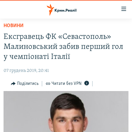
Доступність
посилання
Перейти
НОВИНИ
до
НОВИНИ
Ексгравець ФК «Севастополь»
основного
ВОДА.КРИМ
матеріалу
Малиновський забив перший гол
ВІДЕО ТА ФОТО
Перейти
у чемпіонаті Італії
до
ПОЛІТИКА
основної
07 грудень 2019, 20:41
БЛОГИ
навігації
Перейти
Поділитись
Читати без VPN
ПОГЛЯД
до
ІНТЕРВ'Ю
пошуку
ВСЕ ЗА ДЕНЬ
СПЕЦПРОЕКТИ
ЯК ОБІЙТИ БЛОКУВАННЯ
ДЕПОРТАЦІЯ