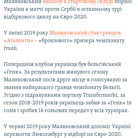
Малиновський
вийшов в стартовому складі
збірної
України в матчі проти Сербії в останньому турі
відбіркового циклу на Євро-2020.
У липні 2019 року
Малиновський став гравцем
«Аталанти»
– «бронзового» призера чемпіонату
Італії.
Попереднім клубом українця був бельгійський
«Генк». За результатами минулого сезону
Малиновський посів друге місце в голосуванні за
звання найкращого гравця чемпіонату Бельгії.
Згідно з підрахунками порталу Transfermarkt, за
сезон 2018-2019 років українець забив за «Генк» 16
голів і зробив 16 гольових передач у всіх турнірах.
У червні 2019 року Малиновський допоміг Україні
перемогти Люксембург у відборі на Євро-2020.