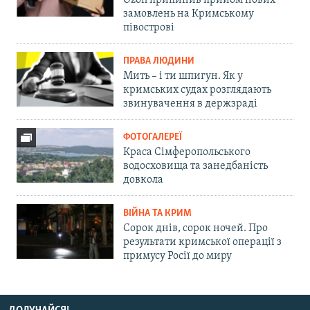
Ozon припинив прийом нових
замовлень на Кримському
півострові
ПРАВА ЛЮДИНИ
Мить – і ти шпигун. Як у
кримських судах розглядають
звинувачення в держзраді
ФОТОГАЛЕРЕЇ
Краса Сімферопольського
водосховища та занедбаність
довкола
ВІЙНА ТА КРИМ
Сорок днів, сорок ночей. Про
результати кримської операції з
примусу Росії до миру