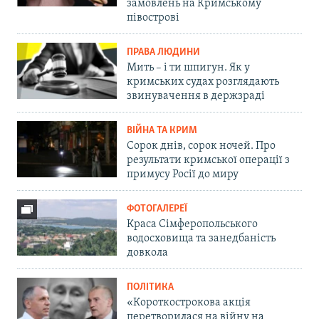
замовлень на Кримському
півострові
ПРАВА ЛЮДИНИ
Мить – і ти шпигун. Як у
кримських судах розглядають
звинувачення в держзраді
ВІЙНА ТА КРИМ
Сорок днів, сорок ночей. Про
результати кримської операції з
примусу Росії до миру
ФОТОГАЛЕРЕЇ
Краса Сімферопольського
водосховища та занедбаність
довкола
ПОЛІТИКА
«Короткострокова акція
перетворилася на війну на