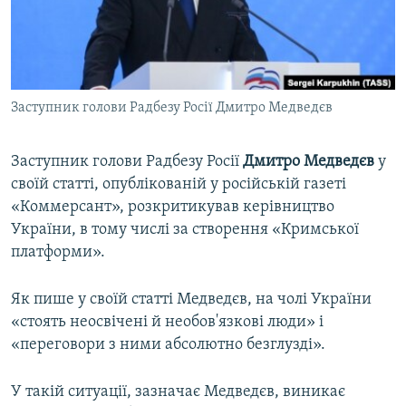
ВІДЕОУРОКИ «ELIFBE»
Русский
СВІДЧЕННЯ ОКУПАЦІЇ
Qırımtatar
УКРАЇНСЬКА ПРОБЛЕМА КРИМУ
Заступник голови Радбезу Росії Дмитро Медведєв
ДОЛУЧАЙСЯ!
ІНФОГРАФІКА
Заступник голови Радбезу Росії
Дмитро Медведєв
у
своїй статті, опублікованій у російській газеті
Усі сайти RFE/RL
«Коммерсант», розкритикував керівництво
України, в тому числі за створення «Кримської
платформи».
Як пише у своїй статті Медведєв, на чолі України
«стоять неосвічені й необов'язкові люди» і
«переговори з ними абсолютно безглузді».
У такій ситуації, зазначає Медведєв, виникає