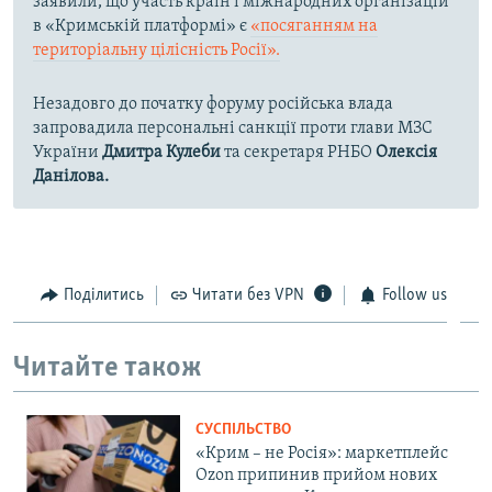
заявили, що участь країн і міжнародних організацій
в «Кримській платформі» є
«посяганням на
територіальну цілісність Росії».
Незадовго до початку форуму російська влада
запровадила персональні санкції проти глави МЗС
України
Дмитра Кулеби
та секретаря РНБО
Олексія
Данілова.
Поділитись
Читати без VPN
Follow us
Читайте також
СУСПІЛЬСТВО
«Крим – не Росія»: маркетплейс
Ozon припинив прийом нових