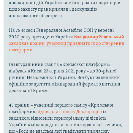
координації дій України та міжнародних партнерів
щодо захисту прав кримчан і деокупацію
анексованого півострова.
На 75-й сесії Генеральної Асамблеї ООН у вересні
2020 року президент України
Володимир Зеленський
закликав країни-учасниці приєднатися до створення
платформи
.
Інавгураційний саміт з «Кримської платформі»
відбувся в Києві 23 серпня 2021 року – до 30-річної
річниці Незалежності України. Він був покликаний
офіційно запустити міжнародний формат з питання
деокупації Криму.
43 країни – учасниці першого саміту «Кримської
платформи»
підписали спільну Декларацію
із
закликом відновити територіальну цілісність
України в міжнародно визнаних кордонах і заявили,
що «Росії не вдасться легітимізувати тимчасову