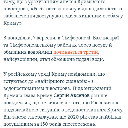
тому, що з урахуванням анексії Кримського
півострова, «Росія несе основну відповідальність за
забезпечення доступу до води захищеним особам у
Криму».
З понеділка, 7 вересня, в Сімферополі, Бахчисараї
та Сімферопольському районах через посуху й
обміління водоймищ
починається третій
,
найсуворіший, етап обмежень подачі води.
У російському уряді Криму повідомили, що
готуються до «найгіршого сценарію» з
водопостачанням півострова. Підконтрольний
Кремлю глава Криму
Сергій Аксенов
раніше
повідомляв, що не виключає того, що Росія визнає
надзвичайною ситуацію з водопостачанням Криму.
Він також стверджував, що 2020 рік став найбільш
посушливим за 150 років спостережень.