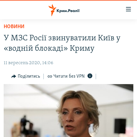
Доступність
посилання
Перейти
НОВИНИ
до
НОВИНИ
У МЗС Росії звинуватили Київ у
основного
ВОДА.КРИМ
матеріалу
«водній блокаді» Криму
ВІДЕО ТА ФОТО
Перейти
до
11 вересень 2020, 14:06
ПОЛІТИКА
основної
БЛОГИ
Поділитись
Читати без VPN
навігації
Перейти
ПОГЛЯД
до
ІНТЕРВ'Ю
пошуку
ВСЕ ЗА ДЕНЬ
СПЕЦПРОЕКТИ
ЯК ОБІЙТИ БЛОКУВАННЯ
ДЕПОРТАЦІЯ