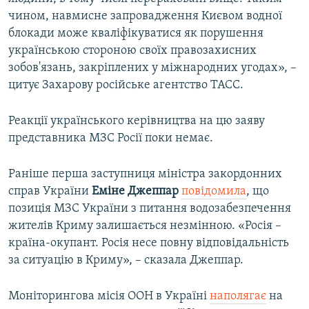
чином, навмисне запровадження Києвом водної
блокади може кваліфікуватися як порушення
українською стороною своїх правозахисних
зобов'язань, закріплених у міжнародних угодах», –
цитує Захарову російське агентство ТАСС.
Реакції українського керівництва на цю заяву
представника МЗС Росії поки немає.
Раніше перша заступниця міністра закордонних
справ України
Еміне Джеппар
повідомила
, що
позиція МЗС України з питання водозабезпечення
жителів Криму залишається незмінною. «Росія –
країна-окупант. Росія несе повну відповідальність
за ситуацію в Криму», – сказала Джеппар.
Моніторингова місія ООН в Україні
наполягає
на