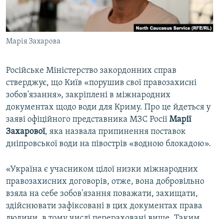
ВІДЕОУРОКИ «ELIFBE»
Русский
СВІДЧЕННЯ ОКУПАЦІЇ
Qırımtatar
Марія Захарова
УКРАЇНСЬКА ПРОБЛЕМА КРИМУ
ДОЛУЧАЙСЯ!
ІНФОГРАФІКА
Російське Міністерство закордонних справ
стверджує, що Київ «порушив свої правозахисні
зобов'язання», закріплені в міжнародних
Усі сайти RFE/RL
документах щодо води для Криму. Про це йдеться у
заяві офіційного представника МЗС Росії
Марії
Захарової
, яка назвала припинення поставок
дніпровської води на півострів «водною блокадою».
«Україна є учасником цілої низки міжнародних
правозахисних договорів, отже, вона добровільно
взяла на себе зобов'язання поважати, захищати,
здійснювати зафіксовані в цих документах права
людини, в тому числі перераховані вище. Таким