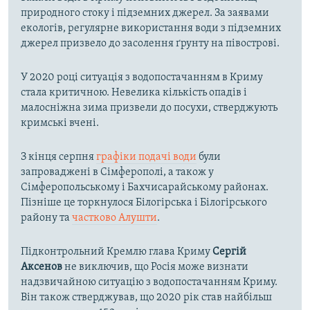
природного стоку і підземних джерел. За заявами
екологів, регулярне використання води з підземних
джерел призвело до засолення ґрунту на півострові.
У 2020 році ситуація з водопостачанням в Криму
стала критичною. Невелика кількість опадів і
малосніжна зима призвели до посухи, стверджують
кримські вчені.
З кінця серпня
графіки подачі води
були
запроваджені в Сімферополі, а також у
Сімферопольському і Бахчисарайському районах.
Пізніше це торкнулося Білогірська і Білогірського
району та
частково Алушти
.
Підконтрольний Кремлю глава Криму
Сергій
Аксенов
не виключив, що Росія може визнати
надзвичайною ситуацію з водопостачанням Криму.
Він також стверджував, що 2020 рік став найбільш