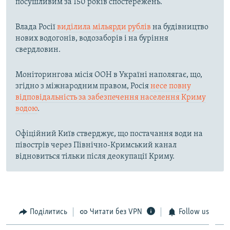
посушливим за 150 років спостережень.
Влада Росії
виділила мільярди рублів
на будівництво
нових водогонів, водозаборів і на буріння
свердловин.
Моніторингова місія ООН в Україні наполягає, що,
згідно з міжнародним правом, Росія
несе повну
відповідальність за забезпечення населення Криму
водою
.
Офіційний Київ стверджує, що постачання води на
півострів через Північно-Кримський канал
відновиться тільки після деокупації Криму.
Поділитись
Читати без VPN
Follow us