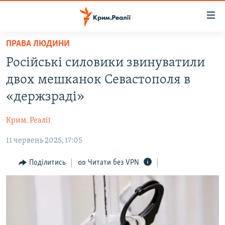
Доступність
посилання
Перейти
ПРАВА ЛЮДИНИ
до
НОВИНИ
Російські силовики звинуватили
основного
ВОДА.КРИМ
матеріалу
двох мешканок Севастополя в
ВІДЕО ТА ФОТО
Перейти
«держзраді»
до
ПОЛІТИКА
основної
Крим. Реалії
БЛОГИ
навігації
Перейти
11 червень 2025, 17:05
ПОГЛЯД
до
ІНТЕРВ'Ю
Поділитись
Читати без VPN
пошуку
ВСЕ ЗА ДЕНЬ
СПЕЦПРОЕКТИ
ЯК ОБІЙТИ БЛОКУВАННЯ
ДЕПОРТАЦІЯ