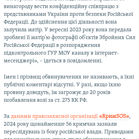
винагороду вести конфіденційну співпрацю з
представниками України проти безпеки Російської
Федерації. До здійснення цієї діяльності вона
залучила матір. У вересні 2023 року вона передала
зроблені її матір'ю фотографії об'єктів Збройних Сил
Російської Федерації в розпорядження
підконтрольного ГУР МОУ каналу в інтернет-
месенджері», – ідеться в повідомленні.
Імен і прізвищ обвинувачених не називають, а їхні
публічні коментарі відсутні. У разі, якщо їхню
провину доведуть, їм загрожує до 20 років
позбавлення волі за ст. 275 КК РФ.
За
даними правозахисної організації
«КримSOS»
,
2024 року щонайменше 56 кримчан зазнали
переслідувань із боку російської влади. Приводами