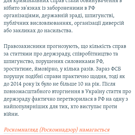
для кримінальних справ стали обвинувачення в
нібито зв'язках із забороненими в РФ
організаціями, державній зраді, шпигунстві,
публічних висловлюваннях, організації диверсій
або закликах до насильства.
Правозахисники прогнозують, що кількість справ
за статтями про держзраду, співробітництво та
шпигунство, порушених силовиками РФ,
зростатиме, ймовірно, у кілька разів. Зараз ФСБ
порушує подібні справи практично щодня, тоді як
до 2014 року їх було не більше 10 на рік. Після
повномасштабного вторгнення в Україну стаття про
держзраду фактично перетворилася в РФ на одну з
найпопулярніших для тих, хто виступає проти
війни.
Роскомнагляд (Роскомнадзор) намагається