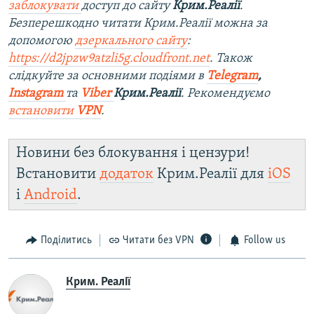
заблокувати
доступ до сайту
Крим.Реалії
.
Безперешкодно читати Крим.Реалії можна за
допомогою
дзеркального сайту
:
https://d2jpzw9atzli5g.cloudfront.net
. Також
слідкуйте за основними подіями в
Telegram
,
Instagram
та
Viber
Крим.Реалії
. Рекомендуємо
встановити
VPN
.
Новини без блокування і цензури!
Встановити
додаток
Крим.Реалії для
iOS
і
Android
.
Поділитись
Читати без VPN
Follow us
Крим. Реалії