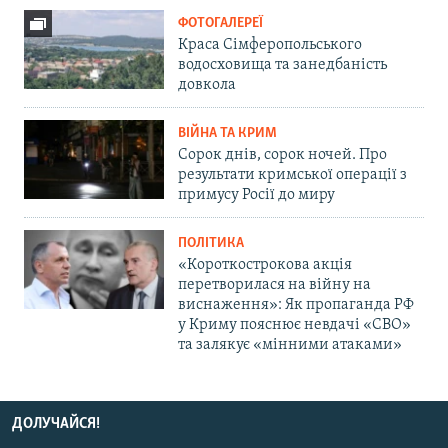
ФОТОГАЛЕРЕЇ
Краса Сімферопольського
водосховища та занедбаність
довкола
ВІЙНА ТА КРИМ
Сорок днів, сорок ночей. Про
результати кримської операції з
примусу Росії до миру
ПОЛІТИКА
«Короткострокова акція
перетворилася на війну на
виснаження»: Як пропаганда РФ
у Криму пояснює невдачі «СВО»
та залякує «мінними атаками»
ДОЛУЧАЙСЯ!