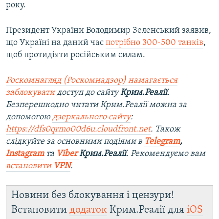
року.
Президент України Володимир Зеленський заявив,
що Україні на даний час
потрібно 300-500 танків
,
щоб протидіяти російським силам.
Роскомнагляд (Роскомнадзор) намагається
заблокувати
доступ до сайту
Крим.Реалії
.
Безперешкодно читати Крим.Реалії можна за
допомогою
дзеркального сайту
:
https://dfs0qrmo00d6u.cloudfront.net
. Також
слідкуйте за основними подіями в
Telegram
,
Instagram
та
Viber
Крим.Реалії
. Ре
комендуємо вам
встановити
VPN
.
Новини без блокування і цензури!
Встановити
додаток
Крим.Реалії для
iOS