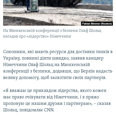
ВІДЕОУРОКИ «ELIFBE»
Русский
СВІДЧЕННЯ ОКУПАЦІЇ
Qırımtatar
УКРАЇНСЬКА ПРОБЛЕМА КРИМУ
На Мюнхенській конференції з безпеки Олаф Шольц
ДОЛУЧАЙСЯ!
ІНФОГРАФІКА
нагадав про «лідерство» Німеччини
Союзники, які мають ресурси для доставки танків в
Усі сайти RFE/RL
Україну, повинні діяти швидко, заявив канцлер
Німеччини Олаф Шольц на Мюнхенській
конференції з безпеки, додавши, що Берлін надасть
велику допомогу, щоб заохотити своїх партнерів.
«Я вважаю це прикладом лідерства, якого кожен
має право очікувати від Німеччини, і я прямо
пропоную це нашим друзям і партнерам», – сказав
Шольц, повідомляє СNN.