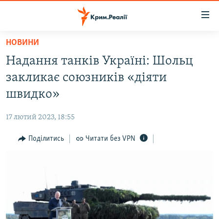
Доступність
посилання
Перейти
НОВИНИ
до
НОВИНИ
Надання танків Україні: Шольц
основного
ВОДА.КРИМ
матеріалу
закликає союзників «діяти
ВІДЕО ТА ФОТО
Перейти
швидко»
до
ПОЛІТИКА
основної
17 лютий 2023, 18:55
БЛОГИ
навігації
Перейти
Поділитись
Читати без VPN
ПОГЛЯД
до
ІНТЕРВ'Ю
пошуку
ВСЕ ЗА ДЕНЬ
СПЕЦПРОЕКТИ
ЯК ОБІЙТИ БЛОКУВАННЯ
ДЕПОРТАЦІЯ