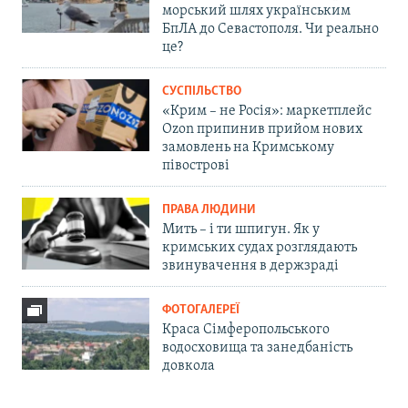
морський шлях українським
БпЛА до Севастополя. Чи реально
це?
СУСПІЛЬСТВО
«Крим – не Росія»: маркетплейс
Ozon припинив прийом нових
замовлень на Кримському
півострові
ПРАВА ЛЮДИНИ
Мить – і ти шпигун. Як у
кримських судах розглядають
звинувачення в держзраді
ФОТОГАЛЕРЕЇ
Краса Сімферопольського
водосховища та занедбаність
довкола