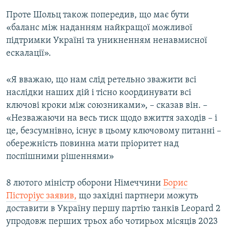
Проте Шольц також попередив, що має бути
«баланс між наданням найкращої можливої
підтримки Україні та уникненням ненавмисної
ескалації».
«Я вважаю, що нам слід ретельно зважити всі
наслідки наших дій і тісно координувати всі
ключові кроки між союзниками», – сказав він. –
«Незважаючи на весь тиск щодо вжиття заходів – і
це, безсумнівно, існує в цьому ключовому питанні –
обережність повинна мати пріоритет над
поспішними рішеннями»
8 лютого міністр оборони Німеччини
Борис
Пісторіус заявив,
що західні партнери можуть
доставити в Україну першу партію танків Leopard 2
упродовж перших трьох або чотирьох місяців 2023