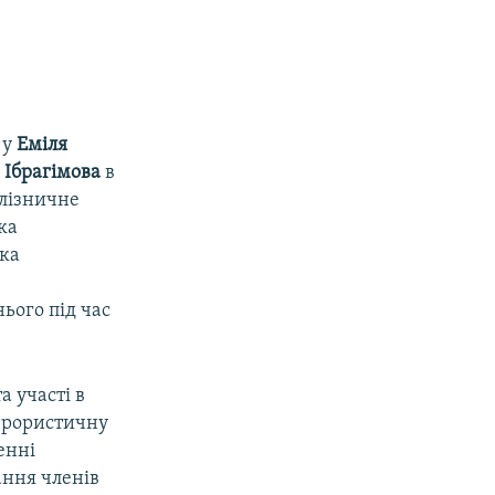
: у
Еміля
 Ібрагімова
в
алізничне
ка
вка
ього під час
а участі в
терористичну
енні
ання членів