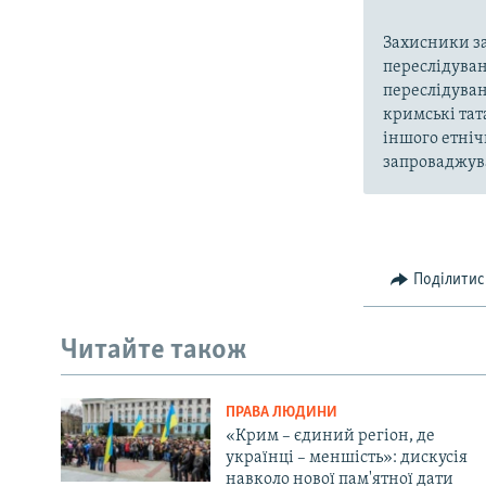
Захисники за
переслідуван
переслідуван
кримські тат
іншого етніч
запроваджува
Поділитис
Читайте також
ПРАВА ЛЮДИНИ
«Крим – єдиний регіон, де
українці – меншість»: дискусія
навколо нової пам'ятної дати