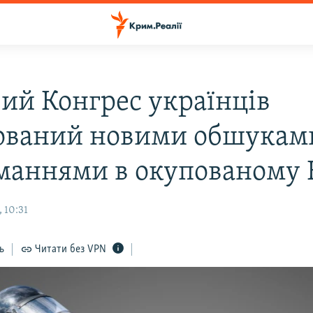
вий Конгрес українців
ований новими обшуками
маннями в окупованому
 10:31
ь
Читати без VPN