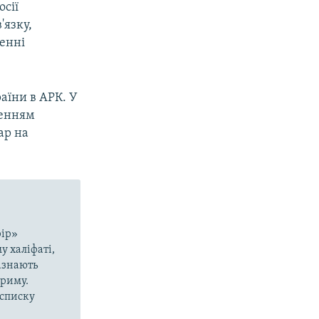
осії
'язку,
денні
їни в АРК​. У
денням
ар на
рір»
у халіфаті,
азнають
Криму.
 списку