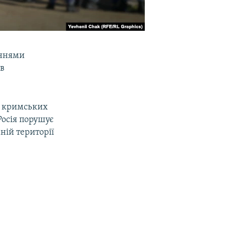
аннями
 в
ь кримських
Росія порушує
й території