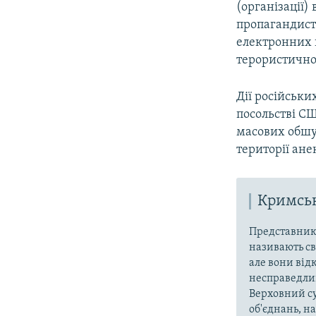
(організації)
пропагандистс
електронних 
терористичної
Дії російськи
посольстві СШ
масових обшу
території ане
Кримськ
Представники
називають св
але вони від
несправедлив
Верховний су
об'єднань, 