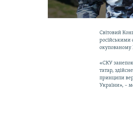
Світовий Кон
російськими 
окупованому 
«СКУ занепок
татар, здійс
принципи верх
України», – 