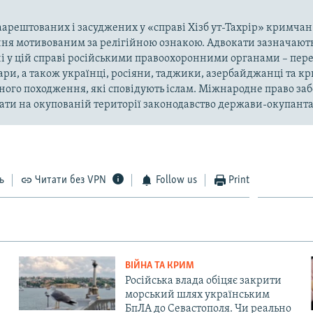
арештованих і засуджених у «справі Хізб ут-Тахрір» кримчан
ня мотивованим за релігійною ознакою. Адвокати зазначають
і у цій справі російськими правоохоронними органами – пер
ари, а також українці, росіяни, таджики, азербайджанці та 
ного походження, які сповідують іслам. Міжнародне право за
ти на окупованій території законодавство держави-окупанта
ь
Читати без VPN
Follow us
Print
ВІЙНА ТА КРИМ
Російська влада обіцяє закрити
морський шлях українським
БпЛА до Севастополя. Чи реально