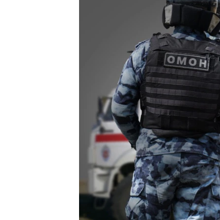
ВІДЕОУРОКИ «ELIFBE»
СВІДЧЕННЯ ОКУПАЦІЇ
УКРАЇНСЬКА ПРОБЛЕМА КРИМУ
ІНФОГРАФІКА