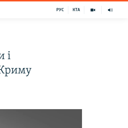
РУС
КТА
 і
 Криму