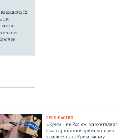
 вважають їх
, що
еважно
кримчани
бороняє
.
СУСПІЛЬСТВО
«Крим – не Росія»: маркетплейс
Ozon припинив прийом нових
замовлень на Кримському