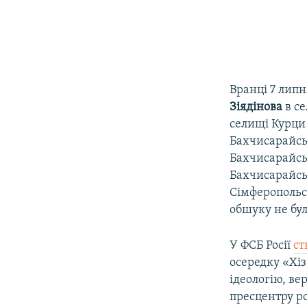
Вранці 7 лип
Зіядінова
в се
селищі Курци
Бахчисарайсь
Бахчисарайсь
Бахчисарайсь
Сімферопольс
обшуку не бу
У ФСБ Росії
ст
осередку «Хі
ідеологію, ве
пресцентру р