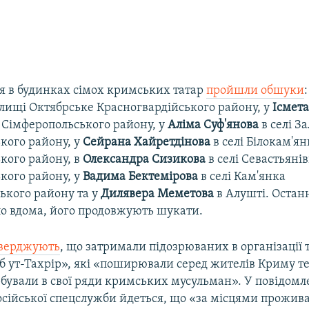
ня в будинках сімох кримських татар
пройшли обшуки
лищі Октябрське Красногвардійського району, у
Ісмета
 Сімферопольського району, у
Аліма Суф'янова
в селі З
кого району, у
Сейрана Хайретдінова
в селі Білокам'ян
кого району, в
Олександра Сизикова
в селі Севастьяні
кого району, у
Вадима Бектемірова
в селі Кам'янка
ького району та у
Дилявера Меметова
в Алушті. Останн
ло вдома, його продовжують шукати.
верджують
, що затримали підозрюваних в організації т
зб ут-Тахрір», які «поширювали серед жителів Криму 
рбували в свої ряди кримських мусульман». У повідомл
осійської спецслужби йдеться, що «за місцями прожив