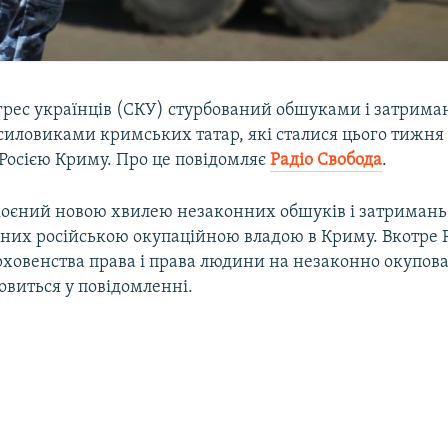
грес українців (СКУ) стурбований обшуками і затрим
силовиками кримських татар, які сталися цього тижня
Росією Криму. Про це повідомляє
Радіо Свобода
.
оєний новою хвилею незаконних обшуків і затриман
нених російською окупаційною владою в Криму. Вкотре 
овенства права і права людини на незаконно окуповані
мовиться у повідомленні.