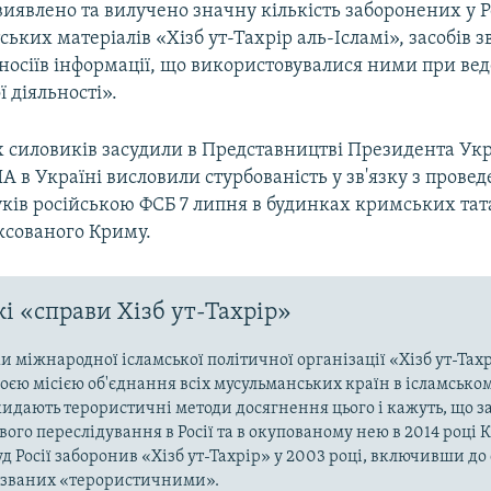
 виявлено та вилучено значну кількість заборонених у Р
ьких матеріалів «Хізб ут-Тахрір аль-Ісламі», засобів зв
носіїв інформації, що використовувалися ними при ве
 діяльності».
х силовиків засудили в Представництві Президента Укра
А в Україні висловили стурбованість у зв'язку з прове
ків російською ФСБ 7 липня в будинках кримських тат
ксованого Криму.​
і «справи Хізб ут-Тахрір»
 міжнародної ісламської політичної організації «Хізб ут-Тах
оєю місією об'єднання всіх мусульманських країн в ісламськом
кидають терористичні методи досягнення цього і кажуть, що з
ого переслідування в Росії та в окупованому нею в 2014 році 
д Росії заборонив «Хізб ут-Тахрір» у 2003 році, включивши до
названих «терористичними».