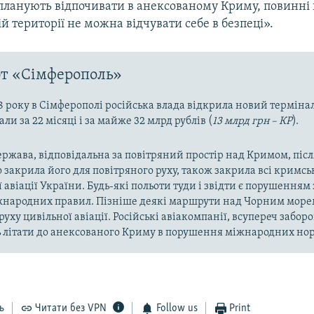
 планують відпочивати в анексованому Криму, повинні 
й території не можна відчувати себе в безпеці».
т «Сімферополь»
18 року в Сімферополі російська влада відкрила новий терміна
ли за 22 місяці і за майже 32 млрд рублів (
13 млрд грн – КР
).
ержава, відповідальна за повітряний простір над Кримом, післ
 закрила його для повітряного руху, також закрила всі кримсь
 авіації України. Будь-які польоти туди і звідти є порушенням
жнародних правил. Пізніше деякі маршрути над Чорним морем
руху цивільної авіації. Російські авіакомпанії, всупереч заборо
 літати до анексованого Криму в порушення міжнародних но
ь
Читати без VPN
Follow us
Print