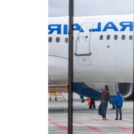
ВІДЕОУРОКИ «ELIFBE»
СВІДЧЕННЯ ОКУПАЦІЇ
УКРАЇНСЬКА ПРОБЛЕМА КРИМУ
ІНФОГРАФІКА