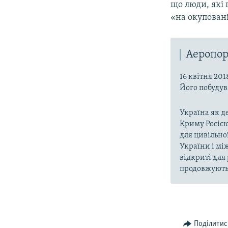
що люди, які
«на окуповані
Аеропор
16 квітня 20
Його побудува
Україна як д
Криму Росією
для цивільної
України і мі
відкриті для 
продовжують
Поділитис