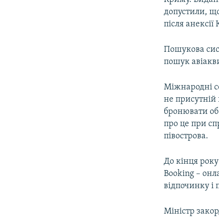
допустили, що
після анексії
Пошукова сист
пошук авіакви
Міжнародні с
не присутній 
бронювати об
про це при сп
півострова.
До кінця року
Booking – он
відпочинку і
Міністр зако