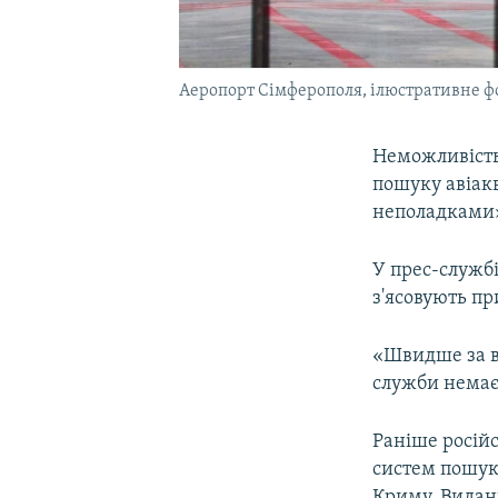
Аеропорт Сімферополя, ілюстративне ф
Неможливість
пошуку авіак
неполадками»
У прес-службі
з'ясовують п
«Швидше за вс
служби немає 
Раніше росій
систем пошуку
Криму. Виданн