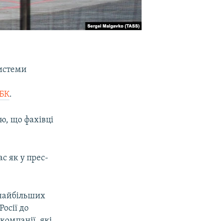
системи
БК
.
ю, що фахівці
с як у прес-
 найбільших
осії до
компанії, які