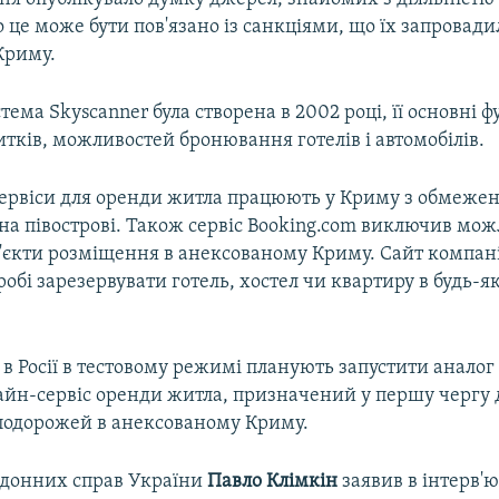
 це може бути пов'язано із санкціями, що їх запровади
 Криму.
ема Skyscanner була створена в 2002 році, її основні фу
тків, можливостей бронювання готелів і автомобілів.
ервіси для оренди житла працюють у Криму з обмежен
на півострові. Також сервіс Booking.com виключив мож
'єкти розміщення в анексованому Криму. Сайт компані
робі зарезервувати готель, хостел чи квартиру в будь-як
 в Росії в тестовому режимі планують запустити аналог 
лайн-сервіс оренди житла, призначений у першу чергу 
 подорожей в анексованому Криму.
рдонних справ України
Павло
Клімкін
заявив в інтерв'