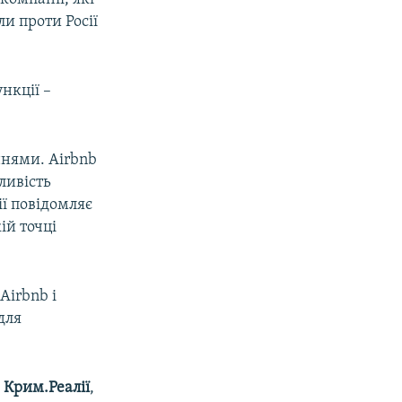
ли проти Росії
нкції –
нями. Airbnb
ливість
ї повідомляє
ій точці
Airbnb і
для
ю
Крим.Реалії
,