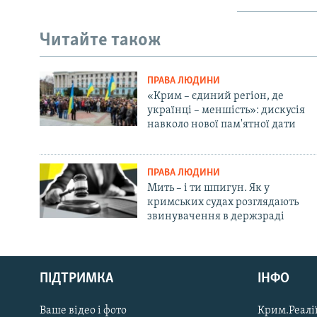
Читайте також
ПРАВА ЛЮДИНИ
«Крим – єдиний регіон, де
українці – меншість»: дискусія
навколо нової пам'ятної дати
ПРАВА ЛЮДИНИ
Мить – і ти шпигун. Як у
кримських судах розглядають
звинувачення в держзраді
Русский
ПІДТРИМКА
ІНФО
Qırımtatar
Ваше відео і фото
Крим.Реалії
ДОЛУЧАЙСЯ!