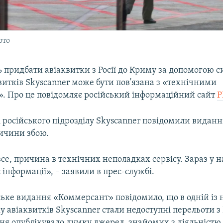
ото
 придбати авіаквитки з Росії до Криму за допомогою 
витків Skyscanner може бути пов'язана з «технічними
. Про це повідомляє російський інформаційний сайт
Р
 російського підрозділу Skyscanner повідомили виданн
ричини збою.
е, причина в технічних неполадках сервісу. Зараз у на
інформації», – заявили в прес-службі.
ське видання «Коммерсант» повідомило, що в одній із
 авіаквитків Skyscanner стали недоступні перельоти з Р
я опублікувало думку джерел, знайомих з діяльністю 