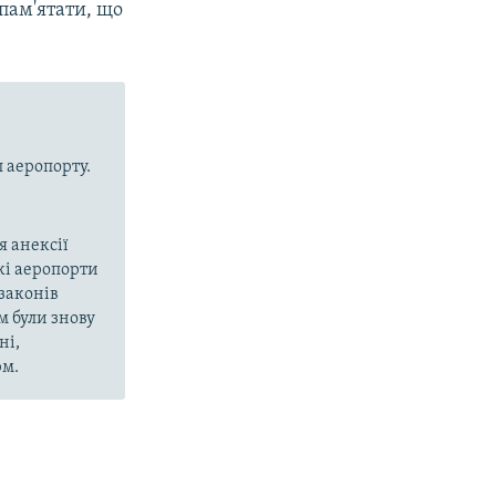
пам'ятати, що
л аеропорту.
я анексії
кі аеропорти
 законів
 були знову
ні,
рм.