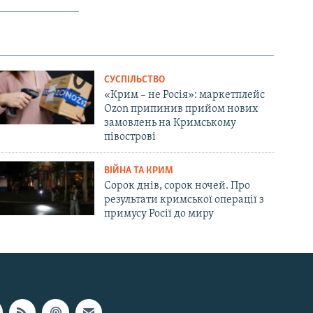
СУСПІЛЬСТВО
«Крим – не Росія»: маркетплейс
Ozon припинив прийом нових
замовлень на Кримському
півострові
ВІЙНА ТА КРИМ
Сорок днів, сорок ночей. Про
результати кримської операції з
примусу Росії до миру