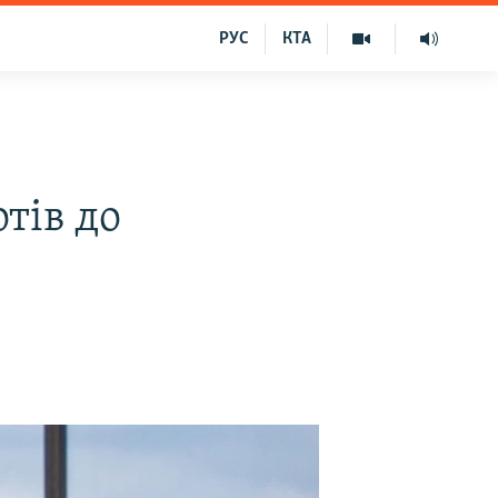
РУС
КТА
тів до