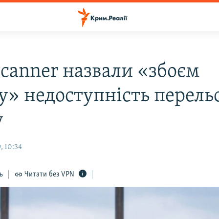
scanner назвали «збоєм
у» недоступність перельо
у
, 10:34
ь
Читати без VPN