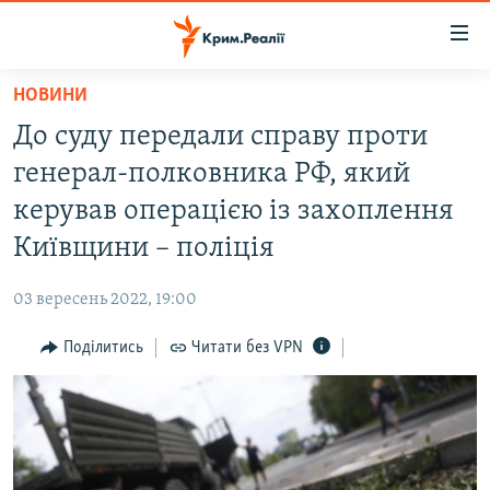
Доступність
посилання
Перейти
НОВИНИ
до
НОВИНИ
До суду передали справу проти
основного
ВОДА.КРИМ
матеріалу
генерал-полковника РФ, який
ВІДЕО ТА ФОТО
Перейти
керував операцією із захоплення
до
ПОЛІТИКА
Київщини – поліція
основної
БЛОГИ
навігації
03 вересень 2022, 19:00
Перейти
ПОГЛЯД
до
Поділитись
Читати без VPN
ІНТЕРВ'Ю
пошуку
ВСЕ ЗА ДЕНЬ
СПЕЦПРОЕКТИ
ЯК ОБІЙТИ БЛОКУВАННЯ
ДЕПОРТАЦІЯ