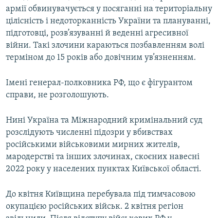
армії обвинувачується у посяганні на територіальну
цілісність і недоторканність України та плануванні,
підготовці, розв’язуванні й веденні агресивної
війни. Такі злочини караються позбавленням волі
терміном до 15 років або довічним ув’язненням.
Імені генерал-полковника РФ, що є фігурантом
справи, не розголошують.
Нині Україна та Міжнародний кримінальний суд
розслідують численні підозри у вбивствах
російськими військовими мирних жителів,
мародерстві та інших злочинах, скоєних навесні
2022 року у населених пунктах Київської області.
До квітня Київщина перебувала під тимчасовою
окупацією російських військ. 2 квітня регіон