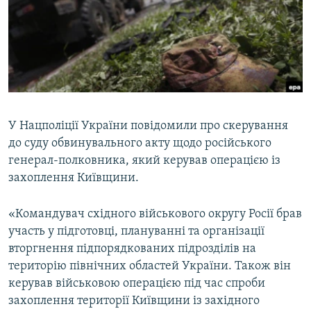
ВІДЕОУРОКИ «ELIFBE»
Русский
СВІДЧЕННЯ ОКУПАЦІЇ
Qırımtatar
УКРАЇНСЬКА ПРОБЛЕМА КРИМУ
ДОЛУЧАЙСЯ!
ІНФОГРАФІКА
У Нацполіції України повідомили про скерування
до суду обвинувального акту щодо російського
Усі сайти RFE/RL
генерал-полковника, який керував операцією із
захоплення Київщини.
«Командувач східного військового округу Росії брав
участь у підготовці, плануванні та організації
вторгнення підпорядкованих підрозділів на
територію північних областей України. Також він
керував військовою операцією під час спроби
захоплення території Київщини із західного