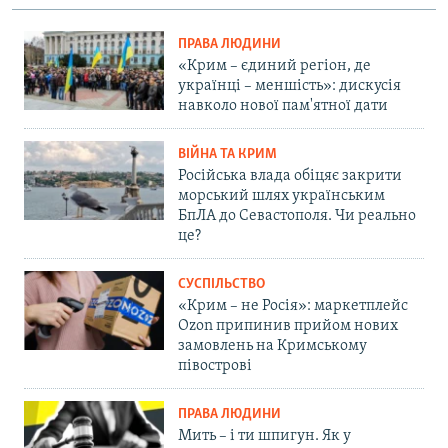
ПРАВА ЛЮДИНИ
«Крим – єдиний регіон, де
українці – меншість»: дискусія
навколо нової пам'ятної дати
ВІЙНА ТА КРИМ
Російська влада обіцяє закрити
морський шлях українським
БпЛА до Севастополя. Чи реально
це?
СУСПІЛЬСТВО
«Крим – не Росія»: маркетплейс
Ozon припинив прийом нових
замовлень на Кримському
півострові
ПРАВА ЛЮДИНИ
Мить – і ти шпигун. Як у