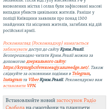
звільнили. Після відступу військових РФ у
визволених містах і селах були зафіксовані масові
випадки убивств цивільних жителів. Раніше у
поліції Київщини заявляли про понад 1300
знайдених тіл місцевих жителів, загиблих від дій
російської армії.
Роскомнагляд (Роскомнадзор) намагається
заблокувати
доступ до сайту
Крим.Реалії
.
Безперешкодно читати Крим.Реалії можна за
допомогою
дзеркального сайту
:
https://krymrgbcrlvrexoeaqjy.azureedge.net/
. Також
слідкуйте за основними подіями в
Telegram
,
Instagram
та
Viber
Крим.Реалії
. Рекомендуємо вам
встановити
VPN
.
Встановлюйте новий
застосунок Радіо
Свобода
на смартфони та планшети