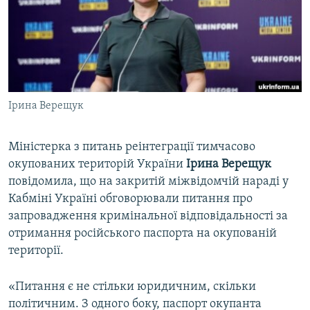
ВІДЕОУРОКИ «ELIFBE»
Русский
СВІДЧЕННЯ ОКУПАЦІЇ
Qırımtatar
УКРАЇНСЬКА ПРОБЛЕМА КРИМУ
ДОЛУЧАЙСЯ!
ІНФОГРАФІКА
Ірина Верещук
Міністерка з питань реінтеграції тимчасово
Усі сайти RFE/RL
окупованих територій України
Ірина Верещук
повідомила, що на закритій міжвідомчій нараді у
Кабміні Україні обговорювали питання про
запровадження кримінальної відповідальності за
отримання російського паспорта на окупованій
території.
«Питання є не стільки юридичним, скільки
політичним. З одного боку, паспорт окупанта