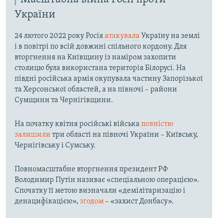
України
24 лютого 2022 року Росія
атакувала
Україну на землі
і в повітрі по всій довжині спільного кордону. Для
вторгнення на Київщину із наміром захопити
столицю була використана територія Білорусі. На
півдні російська армія окупувала частину Запорізької
та Херсонської областей, а на півночі – райони
Сумщини та Чернігівщини.
На початку квітня російські війська
повністю
залишили
три області на півночі України – Київську,
Чернігівську і Сумську.
Повномасштабне вторгнення президент РФ
Володимир Путін називає «спеціальною операцією».
Спочатку її метою визначали «демілітаризацію і
денацифікацією»,
згодом
– «захист Донбасу».