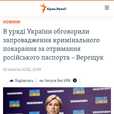
Доступність
посилання
Перейти
НОВИНИ
до
НОВИНИ
В уряді України обговорили
основного
ВОДА.КРИМ
матеріалу
запровадження кримінального
ВІДЕО ТА ФОТО
Перейти
покарання за отримання
до
ПОЛІТИКА
російського паспорта – Верещук
основної
БЛОГИ
навігації
23 липень 2022, 12:39
Перейти
ПОГЛЯД
до
Поділитись
Читати без VPN
ІНТЕРВ'Ю
пошуку
ВСЕ ЗА ДЕНЬ
СПЕЦПРОЕКТИ
ЯК ОБІЙТИ БЛОКУВАННЯ
ДЕПОРТАЦІЯ