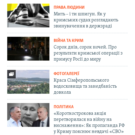
ПРАВА ЛЮДИНИ
Мить – і ти шпигун. Як у
кримських судах розглядають
звинувачення в держзраді
ВІЙНА ТА КРИМ
Сорок днів, сорок ночей. Про
результати кримської операції з
примусу Росії до миру
ФОТОГАЛЕРЕЇ
Краса Сімферопольського
водосховища та занедбаність
довкола
ПОЛІТИКА
«Короткострокова акція
перетворилася на війну на
виснаження»: Як пропаганда РФ
у Криму пояснює невдачі «СВО»