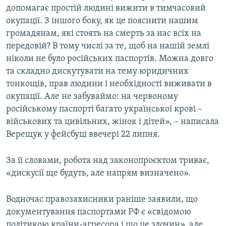
допомагає простій людині вижити в тимчасовий
окупації. З іншого боку, як це пояснити нашим
громадянам, які стоять на смерть за нас всіх на
передовій? В тому числі за те, щоб на нашій землі
ніколи не було російських паспортів. Можна довго
та складно дискутувати на тему юридичних
тонкощів, прав людини і необхідності виживати в
окупації. Але не забуваймо: на червоному
російському паспорті багато української крові –
військових та цивільних, жінок і дітей», – написала
Верещук у фейсбуці ввечері 22 липня.
За її словами, робота над законопроєктом триває,
«дискусії ще будуть, але напрям визначено».
Водночас правозахисники раніше заявили, що
документування паспортами РФ є «свідомою
політикою країни-агресора і що це злочин», але