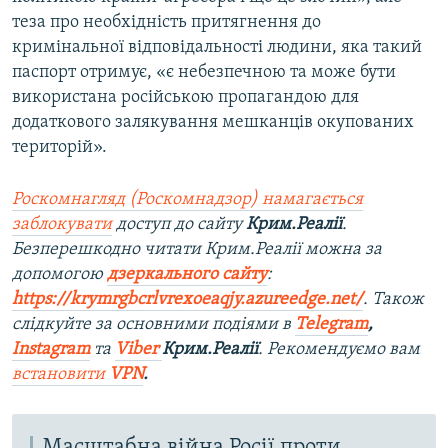
теза про необхідність притягнення до
кримінальної відповідальності людини, яка такий
паспорт отримує, «є небезпечною та може бути
використана російською пропагандою для
додаткового залякування мешканців окупованих
територій».
Роскомнагляд (Роскомнадзор) намагається
заблокувати
доступ до сайту
Крим.Реалії
.
Безперешкодно читати Крим.Реалії можна за
допомогою
дзеркального сайту
:
https://krymrgbcrlvrexoeaqjy.azureedge.net/
. Також
слідкуйте за основними подіями в
Telegram
,
Instagram
та
Viber
Крим.Реалії
. Рекомендуємо вам
встановити
VPN
.
Масштабна війна Росії проти