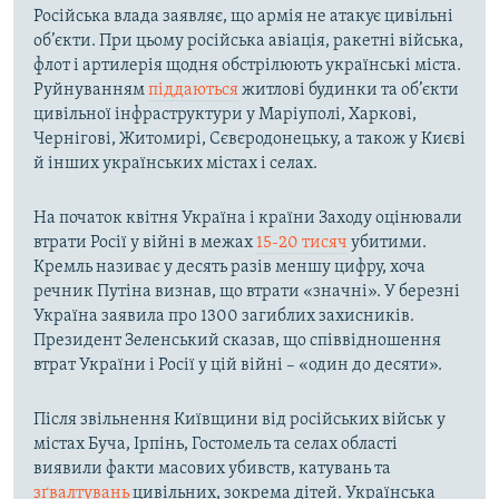
Російська влада заявляє, що армія не атакує цивільні
об’єкти. При цьому російська авіація, ракетні війська,
флот і артилерія щодня обстрілюють українські міста.
Руйнуванням
піддаються
житлові будинки та об’єкти
цивільної інфраструктури у Маріуполі, Харкові,
Чернігові, Житомирі, Сєвєродонецьку, а також у Києві
й інших українських містах і селах.
На початок квітня Україна і країни Заходу оцінювали
втрати Росії у війні в межах
15-20 тисяч
убитими.
Кремль називає у десять разів меншу цифру, хоча
речник Путіна визнав, що втрати «значні». У березні
Україна заявила про 1300 загиблих захисників.
Президент Зеленський сказав, що співвідношення
втрат України і Росії у цій війні – «один до десяти».
Після звільнення Київщини від російських військ у
містах Буча, Ірпінь, Гостомель та селах області
виявили факти масових убивств, катувань та
зґвалтувань
цивільних, зокрема дітей. Українська