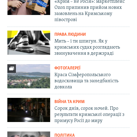
«Крим – не Росія»: маркетплейс
Ozon припинив прийом нових
замовлень на Кримському
півострові
ПРАВА ЛЮДИНИ
Мить – і ти шпигун. Як у
кримських судах розглядають
звинувачення в держзраді
ФОТОГАЛЕРЕЇ
Краса Сімферопольського
водосховища та занедбаність
довкола
ВІЙНА ТА КРИМ
Сорок днів, сорок ночей. Про
результати кримської операції з
примусу Росії до миру
ПОЛІТИКА