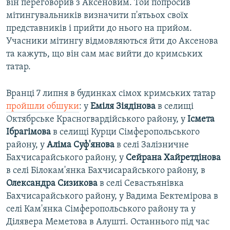
він переговорив з Аксеновим. Той попросив
мітингувальників визначити п'ятььох своїх
представників і прийти до нього на прийом.
Учасники мітингу відмовляються йти до Аксенова
та кажуть, що він сам має вийти до кримських
татар.
Вранці 7 липня в будинках сімох кримських татар
пройшли обшуки
: у
Еміля Зіядінова
в селищі
Октябрське Красногвардійського району, у
Ісмета
Ібрагімова
в селищі Курци Сімферопольського
району, у
Аліма Суф'янова
в селі Залізничне
Бахчисарайського району, у
Сейрана Хайретдінова
в селі Білокам'янка Бахчисарайського району, в
Олександра Сизикова
в селі Севастьянівка
Бахчисарайського району, у Вадима Бектемірова в
селі Кам'янка Сімферопольського району та у
Ділявера Меметова в Алушті. Останнього під час