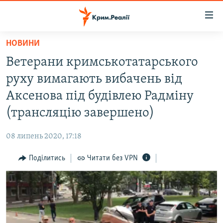
Доступність
посилання
Перейти
НОВИНИ
до
НОВИНИ
Ветерани кримськотатарського
основного
ВОДА.КРИМ
матеріалу
руху вимагають вибачень від
ВІДЕО ТА ФОТО
Перейти
Аксенова під будівлею Радміну
до
ПОЛІТИКА
(трансляцію завершено)
основної
БЛОГИ
навігації
08 липень 2020, 17:18
Перейти
ПОГЛЯД
до
Поділитись
Читати без VPN
ІНТЕРВ'Ю
пошуку
ВСЕ ЗА ДЕНЬ
СПЕЦПРОЕКТИ
ЯК ОБІЙТИ БЛОКУВАННЯ
ДЕПОРТАЦІЯ