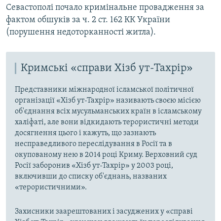
Севастополі почало кримінальне провадження за
фактом обшуків за ч. 2 ст. 162 КК України
(порушення недоторканності житла).
Кримські «справи Хізб ут-Тахрір»
Представники міжнародної ісламської політичної
організації «Хізб ут-Тахрір» називають своєю місією
об'єднання всіх мусульманських країн в ісламському
халіфаті, але вони відкидають терористичні методи
досягнення цього і кажуть, що зазнають
несправедливого переслідування в Росії та в
окупованому нею в 2014 році Криму. Верховний суд
Росії заборонив «Хізб ут-Тахрір» у 2003 році,
включивши до списку об'єднань, названих
«терористичними».
Захисники заарештованих і засуджених у «справі