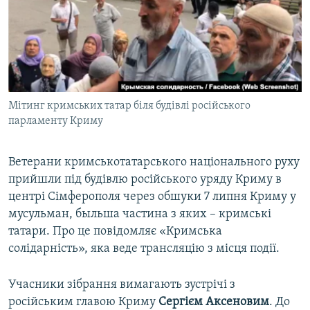
ВІДЕОУРОКИ «ELIFBE»
Русский
СВІДЧЕННЯ ОКУПАЦІЇ
Qırımtatar
УКРАЇНСЬКА ПРОБЛЕМА КРИМУ
ДОЛУЧАЙСЯ!
ІНФОГРАФІКА
Мітинг кримських татар біля будівлі російського
парламенту Криму
Усі сайти RFE/RL
Ветерани кримськотатарського національного руху
прийшли під будівлю російського уряду Криму в
центрі Сімферополя через обшуки 7 липня Криму у
мусульман, быльша частина з яких – кримські
татари. Про це повідомляє «Кримська
солідарність», яка веде трансляцію з місця події.
Учасники зібрання вимагають зустрічі з
російським главою Криму
Сергієм Аксеновим
. До