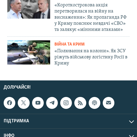
«Короткострокова акція
перетворилася на війну на
виснаження»: Як пропаганда РФ
у Криму пояснює невдачі «СВО»
та залякує «мінними атаками»
ВІЙНА ТА КРИМ
«Полювання на колони». Як ЗСУ
ріжуть військову логістику Росії в
Криму
ДОЛУЧАЙСЯ!
ПІДТРИМКА
ІНФО