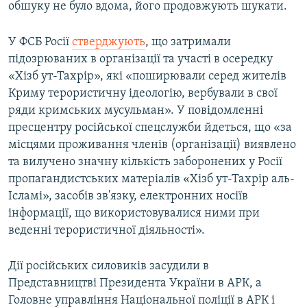
обшуку не було вдома, його продовжують шукати.
У ФСБ Росії
стверджують
, що затримали
підозрюваних в організації та участі в осередку
«Хізб ут-Тахрір», які «поширювали серед жителів
Криму терористичну ідеологію, вербували в свої
ряди кримських мусульман». У повідомленні
пресцентру російської спецслужби йдеться, що «за
місцями проживання членів (організації) виявлено
та вилучено значну кількість заборонених у Росії
пропагандистських матеріалів «Хізб ут-Тахрір аль-
Ісламі», засобів зв'язку, електронних носіїв
інформації, що використовувалися ними при
веденні терористичної діяльності».
Дії російських силовиків засудили в
Представництві Президента України в АРК, а
Головне управління Національної поліції в АРК і