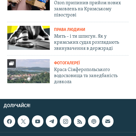
Ozon припинив прийом нових
замовлень на Кримському
півострові
ПРАВА ЛЮДИНИ
Мить – і ти шпигун. Як у
кримських судах розглядають
звинувачення в держзраді
ФОТОГАЛЕРЕЇ
Краса Сімферопольського
водосховища та занедбаність
довкола
ДОЛУЧАЙСЯ!