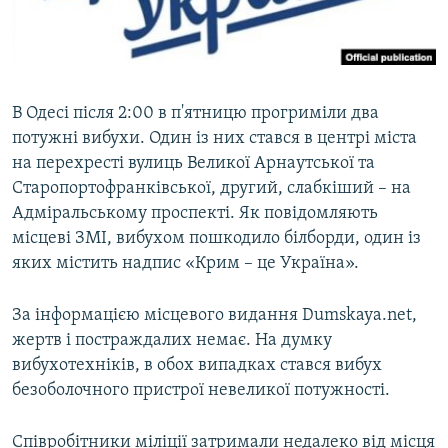
ВІДЕОУРОКИ «ELIFBE»
Русский
СВІДЧЕННЯ ОКУПАЦІЇ
Qırımtatar
УКРАЇНСЬКА ПРОБЛЕМА КРИМУ
В Одесі після 2:00 в п'ятницю прогриміли два
ДОЛУЧАЙСЯ!
ІНФОГРАФІКА
потужні вибухи. Один із них стався в центрі міста
на перехресті вулиць Великої Арнаутської та
Старопортофранківської, другий, слабкіший – на
Адміральському проспекті. Як повідомляють
Усі сайти RFE/RL
місцеві ЗМІ, вибухом пошкодило білборди, один із
яких містить надпис «Крим – це Україна».
За інформацією місцевого видання Dumskaya.net,
жертв і постраждалих немає. На думку
вибухотехніків, в обох випадках стався вибух
безоболочного пристрої невеликої потужності.
Співробітники міліції затримали недалеко від місця