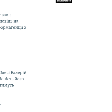
ював в
повідь на
формагенції з
Одесі Валерій
сність його
атимуть
ю