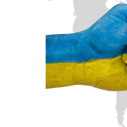
ВІДЕОУРОКИ «ELIFBE»
СВІДЧЕННЯ ОКУПАЦІЇ
УКРАЇНСЬКА ПРОБЛЕМА КРИМУ
ІНФОГРАФІКА