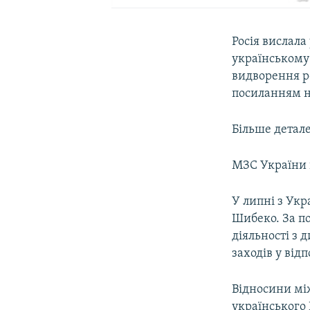
Росія вислала
українському 
видворення ро
посиланням н
Більше детале
МЗС України 
У липні з Укр
Шибеко. За п
діяльності з 
заходів у відп
Відносини мі
українського 