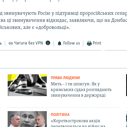
ід звинувачують Росію у підтримці проросійських сепа
ва ці звинувачення відкидає, заявляючи, що на Донба
йськових, але є «добровольці».
ь
Читати без VPN
Follow us
Print
ПРАВА ЛЮДИНИ
Мить – і ти шпигун. Як у
кримських судах розглядають
звинувачення в держзраді
ПОЛІТИКА
«Короткострокова акція
перетворилася на війну на