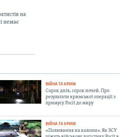
ратистів на
сі немає
ВІЙНА ТА КРИМ
Сорок днів, сорок ночей. Про
результати кримської операції з
примусу Росії до миру
ВІЙНА ТА КРИМ
«Полювання на колони». Як ЗСУ
ріжуть військову логістику Росії в