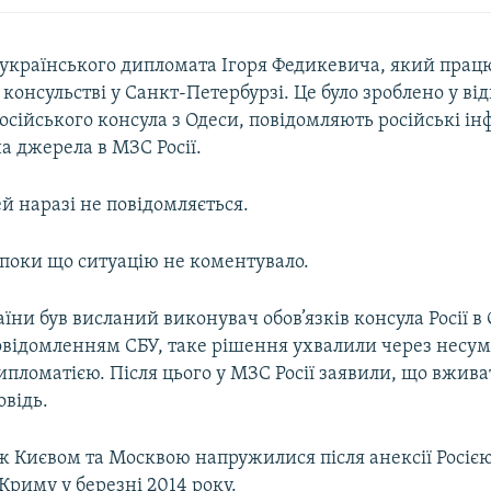
 українського дипломата Ігоря Федикевича, який прац
консульстві у Санкт-Петербурзі. Це було зроблено у від
сійського консула з Одеси, повідомляють російські ін
а джерела в МЗС Росії.
й наразі не повідомляється.
поки що ситуацію не коментувало.
аїни був висланий виконувач обов’язків консула Росії в 
овідомленням СБУ, таке рішення ухвалили через несумі
дипломатією. Після цього у МЗС Росії заявили, що вжив
овідь.
ж Києвом та Москвою напружилися після анексії Росіє
Криму у березні 2014 року.