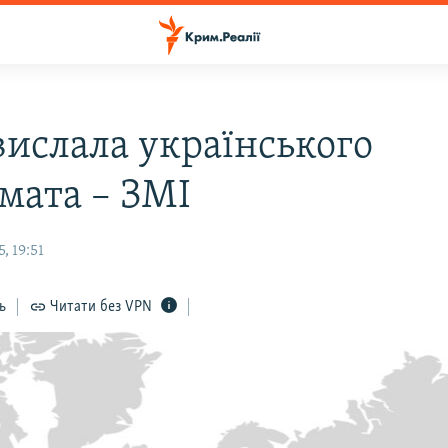
вислала українського
мата – ЗМІ
, 19:51
ь
Читати без VPN