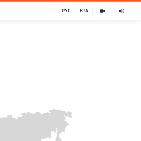
РУС
КТА